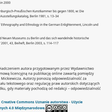
lin 2000
enburgisch-Preußischen Kunstkammer bis gegen 1800, w: Die
sstellungskatalog, Berlin 1981, s. 13–34
f Ethnography and Ethnology in the German Enlightenment, Lincoln und
nd Neuen Museums zu Berlin und das sich wandelnde historische
2001, 43, Beiheft, Berlin 2003, s. 114–117
świadczeniem autora przygotowanym przez Wydawnictwo
mową licencyjną na publikację online zawartą pomiędzy
Mickiewicza. Autorzy ponoszą odpowiedzialność za
ału tekstowego oraz regulację praw autorskich dotyczących
dku, gdy materiały pochodzą od redakcji – odpowiedzialność
ji Creative Commons Uznanie autorstwa - Użycie
żnych 4.0 Międzynarodowe
.