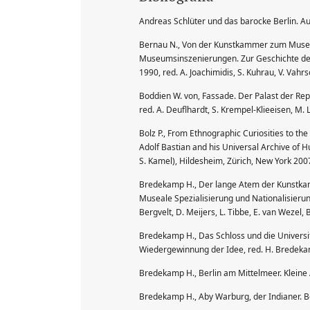
Andreas Schlüter und das barocke Berlin. Au
Bernau N., Von der Kunstkammer zum Musen
Museumsinszenierungen. Zur Geschichte der
1990, red. A. Joachimidis, S. Kuhrau, V. Vah
Boddien W. von, Fassade. Der Palast der Repu
red. A. Deuflhardt, S. Krempel-Klieeisen, M. 
Bolz P., From Ethnographic Curiosities to the
Adolf Bastian and his Universal Archive of H
S. Kamel), Hildesheim, Zürich, New York 200
Bredekamp H., Der lange Atem der Kunstka
Museale Spezialisierung und Nationalisierun
Bergvelt, D. Meijers, L. Tibbe, E. van Wezel
Bredekamp H., Das Schloss und die Universi
Wiedergewinnung der Idee, red. H. Bredekamp
Bredekamp H., Berlin am Mittelmeer. Kleine
Bredekamp H., Aby Warburg, der Indianer. Be