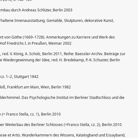
Umbau durch Andreas Schlüter, Berlin 2003
erhaltene Innenausstattung. Gemälde, Skulpturen, dekorative Kunst,
annt von Göthe (1669–1728). Anmerkungen zu Karriere und Werk des
of Friedrichs I. in Preußen, Weimar 2002
d. V. König, A. Scholz, Berlin 2011, Reihe: Baessler-Archiv. Beiträge zur
 Wiedergewinnung der Idee, red. H. Bredekamp, P.-K. Schuster, Berlin
cz. 1–2, Stuttgart 1842
loß, Frankfurt am Main, Wien, Berlin 1982
derhimmel. Das Psychologische Institut im Berliner Stadtschloss und die
(= Franco Stella, cz. 1), Berlin 2010
 Weiterbau des Berliner Schlosses (=Franco Stella, cz. 2), Berlin 2010
urae et Artis. Wunderkammern des Wissens, Katalogband und Essayband,