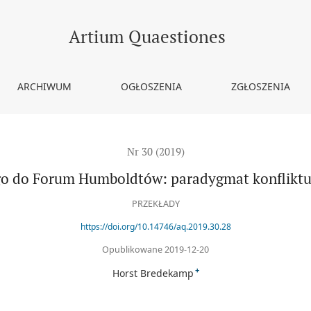
adygmat konfliktu w niemieckiej historii
Artium Quaestiones
ARCHIWUM
OGŁOSZENIA
ZGŁOSZENIA
Nr 30 (2019)
o do Forum Humboldtów: paradygmat konfliktu w
PRZEKŁADY
https://doi.org/10.14746/aq.2019.30.28
Opublikowane 2019-12-20
+
Horst Bredekamp