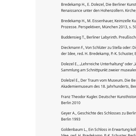
Bredekamp H., E. Dolezel, Die Berliner Kun
Renaissance unter den Hohenzollern. Kirche,
Bredekamp H., M. Eissenhauer, Keimzelle K
Prozesse. Perspektiven, München 2013, s. 5
Buddensieg T., Berliner Labyrinth. Preußisch
Dieckmann F., Von Schlüter zu Stella oder: 
der Idee, red. H. Bredekamp, P.-K. Schuster, 
Dolezel E., „Lehrreiche Unterhaltung“ oder 
Sammlung am Schnittpunkt zweier musealer K
Dolelzel E., Der Traum vom Museum. Die Be
Akademiemuseum des 18. Jahrhunderts, Ber
Franz Theodor Kugler. Deutscher Kunsthistori
Berlin 2010
Geyer A., Geschichte des Schlosses zu Berlin,
Berlin 1993
Goldenbaum L., Ein Schloss in Erwartung ko
Idee, red. H. Bredekamp, P.-K. Schuster, Berl