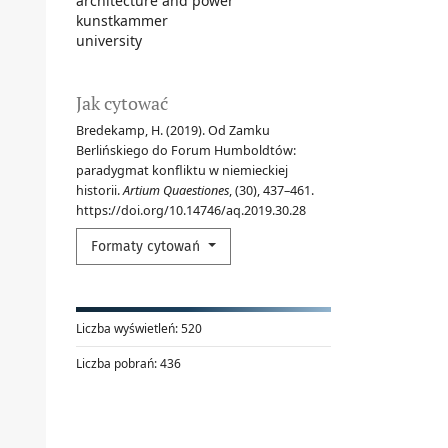
architecture and power
kunstkammer
university
Jak cytować
Bredekamp, H. (2019). Od Zamku
Berlińskiego do Forum Humboldtów:
paradygmat konfliktu w niemieckiej
historii.
Artium Quaestiones
, (30), 437–461.
https://doi.org/10.14746/aq.2019.30.28
Formaty cytowań
Liczba wyświetleń:
520
Liczba pobrań:
436