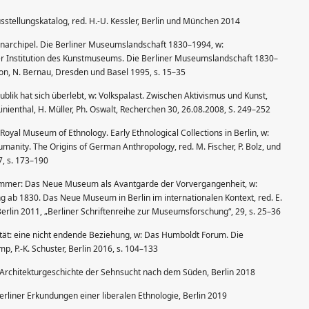
sstellungskatalog, red. H.-U. Kessler, Berlin und München 2014
archipel. Die Berliner Museumslandschaft 1830–1994, w:
 Institution des Kunstmuseums. Die Berliner Museumslandschaft 1830–
rson, N. Bernau, Dresden und Basel 1995, s. 15–35
blik hat sich überlebt, w: Volkspalast. Zwischen Aktivismus und Kunst,
Linienthal, H. Müller, Ph. Oswalt, Recherchen 30, 26.08.2008, S. 249–252
 Royal Museum of Ethnology. Early Ethnological Collections in Berlin, w:
umanity. The Origins of German Anthropology, red. M. Fischer, P. Bolz, und
7, s. 173–190
mmer: Das Neue Museum als Avantgarde der Vorvergangenheit, w:
g ab 1830. Das Neue Museum in Berlin im internationalen Kontext, red. E.
, Berlin 2011, „Berliner Schriftenreihe zur Museumsforschung“, 29, s. 25–36
tät: eine nicht endende Beziehung, w: Das Humboldt Forum. Die
, P.-K. Schuster, Berlin 2016, s. 104–133
 Architekturgeschichte der Sehnsucht nach dem Süden, Berlin 2018
rliner Erkundungen einer liberalen Ethnologie, Berlin 2019