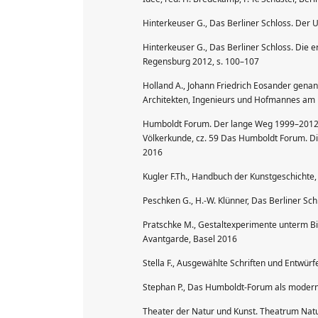
Hinterkeuser G., Das Berliner Schloss. Der 
Hinterkeuser G., Das Berliner Schloss. Die 
Regensburg 2012, s. 100–107
Holland A., Johann Friedrich Eosander gen
Architekten, Ingenieurs und Hofmannes am H
Humboldt Forum. Der lange Weg 1999–2012, re
Völkerkunde, cz. 59 Das Humboldt Forum. Die
2016
Kugler F.Th., Handbuch der Kunstgeschichte, 
Peschken G., H.-W. Klünner, Das Berliner Sch
Pratschke M., Gestaltexperimente unterm Bil
Avantgarde, Basel 2016
Stella F., Ausgewählte Schriften und Entwürfe 
Stephan P., Das Humboldt-Forum als moderner
Theater der Natur und Kunst. Theatrum Nat