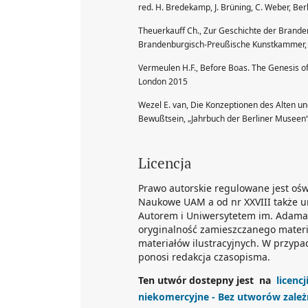
red. H. Bredekamp, J. Brüning, C. Weber, Ber
Theuerkauff Ch., Zur Geschichte der Brand
Brandenburgisch-Preußische Kunstkammer, Au
Vermeulen H.F., Before Boas. The Genesis o
London 2015
Wezel E. van, Die Konzeptionen des Alten u
Bewußtsein, „Jahrbuch der Berliner Museen“ 
Licencja
Prawo autorskie regulowane jest o
Naukowe UAM a od nr XXVIII także u
Autorem i Uniwersytetem im. Adama 
oryginalność zamieszczanego materi
materiałów ilustracyjnych. W przypa
ponosi redakcja czasopisma.
Ten utwór dostepny jest na
licenc
niekomercyjne - Bez utworów zale