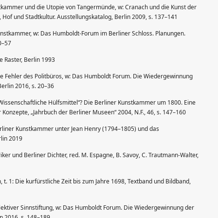
stkammer und die Utopie von Tangermünde, w: Cranach und die Kunst der
 Hof und Stadtkultur. Ausstellungskatalog, Berlin 2009, s. 137–141
unstkammer, w: Das Humboldt-Forum im Berliner Schloss. Planungen.
0–57
e Raster, Berlin 1993
Die Fehler des Politbüros, w: Das Humboldt Forum. Die Wiedergewinnung
Berlin 2016, s. 20–36
„Wissenschaftliche Hülfsmittel“? Die Berliner Kunstkammer um 1800. Eine
onzepte, „Jahrbuch der Berliner Museen“ 2004, N.F., 46, s. 147–160
rliner Kunstkammer unter Jean Henry (1794–1805) und das
lin 2019
ker und Berliner Dichter, red. M. Espagne, B. Savoy, C. Trautmann-Walter,
 t. 1: Die kurfürstliche Zeit bis zum Jahre 1698, Textband und Bildband,
llektiver Sinnstiftung, w: Das Humboldt Forum. Die Wiedergewinnung der
in 2016, s. 148–189