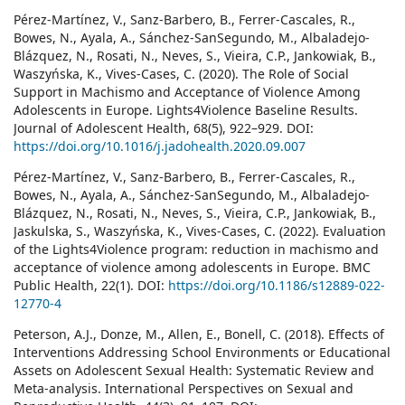
Pérez-Martínez, V., Sanz-Barbero, B., Ferrer-Cascales, R.,
Bowes, N., Ayala, A., Sánchez-SanSegundo, M., Albaladejo-
Blázquez, N., Rosati, N., Neves, S., Vieira, C.P., Jankowiak, B.,
Waszyńska, K., Vives-Cases, C. (2020). The Role of Social
Support in Machismo and Acceptance of Violence Among
Adolescents in Europe. Lights4Violence Baseline Results.
Journal of Adolescent Health, 68(5), 922–929. DOI:
https://doi.org/10.1016/j.jadohealth.2020.09.007
Pérez-Martínez, V., Sanz-Barbero, B., Ferrer-Cascales, R.,
Bowes, N., Ayala, A., Sánchez-SanSegundo, M., Albaladejo-
Blázquez, N., Rosati, N., Neves, S., Vieira, C.P., Jankowiak, B.,
Jaskulska, S., Waszyńska, K., Vives-Cases, C. (2022). Evaluation
of the Lights4Violence program: reduction in machismo and
acceptance of violence among adolescents in Europe. BMC
Public Health, 22(1). DOI:
https://doi.org/10.1186/s12889-022-
12770-4
Peterson, A.J., Donze, M., Allen, E., Bonell, C. (2018). Effects of
Interventions Addressing School Environments or Educational
Assets on Adolescent Sexual Health: Systematic Review and
Meta-analysis. International Perspectives on Sexual and