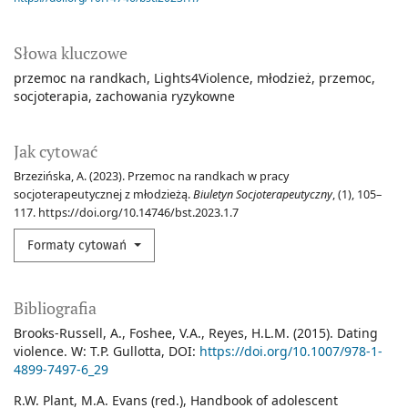
Słowa kluczowe
przemoc na randkach
Lights4Violence
młodzież
przemoc
socjoterapia
zachowania ryzykowne
Jak cytować
Brzezińska, A. (2023). Przemoc na randkach w pracy
socjoterapeutycznej z młodzieżą.
Biuletyn Socjoterapeutyczny
, (1), 105–
117. https://doi.org/10.14746/bst.2023.1.7
Formaty cytowań
Bibliografia
Brooks-Russell, A., Foshee, V.A., Reyes, H.L.M. (2015). Dating
violence. W: T.P. Gullotta, DOI:
https://doi.org/10.1007/978-1-
4899-7497-6_29
R.W. Plant, M.A. Evans (red.), Handbook of adolescent