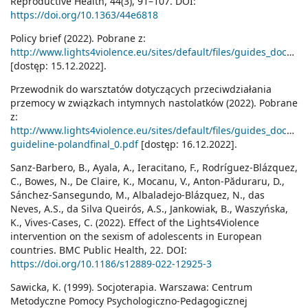
Reproductive Health, 44(3), 91–107. DOI:
https://doi.org/10.1363/44e6818
Policy brief (2022). Pobrane z:
http://www.lights4violence.eu/sites/default/files/guides_docs/d4.7_policy_brief.pdf
[dostęp: 15.12.2022].
Przewodnik do warsztatów dotyczących przeciwdziałania
przemocy w związkach intymnych nastolatków (2022). Pobrane
z:
http://www.lights4violence.eu/sites/default/files/guides_docs/u
guideline-polandfinal_0.pdf
[dostęp: 16.12.2022].
Sanz-Barbero, B., Ayala, A., Ieracitano, F., Rodríguez-Blázquez,
C., Bowes, N., De Claire, K., Mocanu, V., Anton-Păduraru, D.,
Sánchez-Sansegundo, M., Albaladejo-Blázquez, N., das
Neves, A.S., da Silva Queirós, A.S., Jankowiak, B., Waszyńska,
K., Vives‐Cases, C. (2022). Effect of the Lights4Violence
intervention on the sexism of adolescents in European
countries. BMC Public Health, 22. DOI:
https://doi.org/10.1186/s12889-022-12925-3
Sawicka, K. (1999). Socjoterapia. Warszawa: Centrum
Metodyczne Pomocy Psychologiczno-Pedagogicznej