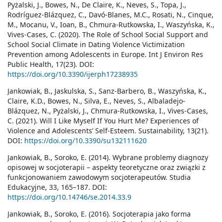
Pyżalski, J., Bowes, N., De Claire, K., Neves, S., Topa, J.,
Rodríguez-Blázquez, C., Davó-Blanes, M.C., Rosati, N., Cinque,
M., Mocanu, V., Ioan, B., Chmura-Rutkowska, I., Waszyńska, K.,
Vives-Cases, C. (2020). The Role of School Social Support and
School Social Climate in Dating Violence Victimization
Prevention among Adolescents in Europe. Int J Environ Res
Public Health, 17(23). DOI:
https://doi.org/10.3390/ijerph17238935
Jankowiak, B., Jaskulska, S., Sanz-Barbero, B., Waszyńska, K.,
Claire, K.D., Bowes, N., Silva, E., Neves, S., Albaladejo-
Blázquez, N., Pyżalski, J., Chmura-Rutkowska, I., Vives-Cases,
C. (2021). Will I Like Myself If You Hurt Me? Experiences of
Violence and Adolescents’ Self-Esteem. Sustainability, 13(21).
DOI:
https://doi.org/10.3390/su132111620
Jankowiak, B., Soroko, E. (2014). Wybrane problemy diagnozy
opisowej w socjoterapii – aspekty teoretyczne oraz związki z
funkcjonowaniem zawodowym socjoterapeutów. Studia
Edukacyjne, 33, 165–187. DOI:
https://doi.org/10.14746/se.2014.33.9
Jankowiak, B., Soroko, E. (2016). Socjoterapia jako forma