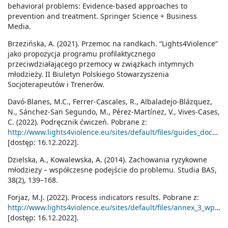
behavioral problems: Evidence-based approaches to
prevention and treatment. Springer Science + Business
Media.
Brzezińska, A. (2021). Przemoc na randkach. “Lights4Violence”
jako propozycja programu profilaktycznego
przeciwdziałającego przemocy w związkach intymnych
młodzieży. II Biuletyn Polskiego Stowarzyszenia
Socjoterapeutów i Trenerów.
Davó-Blanes, M.C., Ferrer-Cascales, R., Albaladejo-Blázquez,
N., Sánchez-San Segundo, M., Pérez-Martínez, V., Vives-Cases,
C. (2022). Podręcznik ćwiczeń. Pobrane z:
http://www.lights4violence.eu/sites/default/files/guides_docs/podrecznik_swiczenia_z_komiksami_end_0.pdf
[dostęp: 16.12.2022].
Dzielska, A., Kowalewska, A. (2014). Zachowania ryzykowne
młodzieży – współczesne podejście do problemu. Studia BAS,
38(2), 139–168.
Forjaz, M.J. (2022). Process indicators results. Pobrane z:
http://www.lights4violence.eu/sites/default/files/annex_3_wp_3_indicators_isciii.pdf
[dostęp: 16.12.2022].