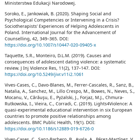
Ministerstwa Edukacji Narodowej.
Soroko, E., Jankowiak, B. (2020). Shaping Social and
Psychological Competencies or Intervening in a Crisis?
Sociotherapists’ Experiences of Helping Adolescents in
Poland. International Journal for the Advancement of
Counselling, 42, 349–365. DOI:
https://doi.org/10.1007/s10447-020-09405-x
Taquette, S.R., Monteiro, D.L.M. (2019). Causes and
consequences of adolescent dating violence: a systematic
review. J Inj Violence Res, 11(2), 137–147. DOI:
https://doi.org/10.5249/jivr.v11i2.1061
Vives-Cases, C., Davo-Blanes, M., Ferrer-Cascales, R., Sanz, B.,
Natalia, A., Sanchez, M., Lillo Crespo, M., Bowes, N., Neves, S.,
Mocanu, V., Cărăuşu, E., Pyżalski, J., Forjaz, M.J., Chmura-
Rutkowska, I., Vieira, C., Corradi, C. (2019). Lights4Violence: A
quasi-experimental educational intervention in six European
countries to promote positive relationships among
adolescents. BMC Public Health, 19(1). DOI:
https://doi.org/10.1186/s12889-019-6726-0
Vives-Cases, C., Sanz-Barbero, B., Ayala, A., Pérez-Martínez, V.,