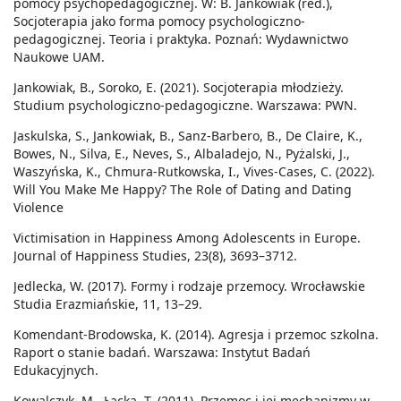
pomocy psychopedagogicznej. W: B. Jankowiak (red.),
Socjoterapia jako forma pomocy psychologiczno‐
pedagogicznej. Teoria i praktyka. Poznań: Wydawnictwo
Naukowe UAM.
Jankowiak, B., Soroko, E. (2021). Socjoterapia młodzieży.
Studium psychologiczno-pedagogiczne. Warszawa: PWN.
Jaskulska, S., Jankowiak, B., Sanz-Barbero, B., De Claire, K.,
Bowes, N., Silva, E., Neves, S., Albaladejo, N., Pyżalski, J.,
Waszyńska, K., Chmura-Rutkowska, I., Vives-Cases, C. (2022).
Will You Make Me Happy? The Role of Dating and Dating
Violence
Victimisation in Happiness Among Adolescents in Europe.
Journal of Happiness Studies, 23(8), 3693–3712.
Jedlecka, W. (2017). Formy i rodzaje przemocy. Wrocławskie
Studia Erazmiańskie, 11, 13–29.
Komendant-Brodowska, K. (2014). Agresja i przemoc szkolna.
Raport o stanie badań. Warszawa: Instytut Badań
Edukacyjnych.
Kowalczyk, M., Łącka, T. (2011). Przemoc i jej mechanizmy w