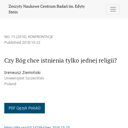
Czy Bóg chce istnienia tylko jednej religii?
Zeszyty Naukowe Centrum Badań im. Edyty
Stein
NO. 15 (2016)
,
KONFRONTACJE
Published 2018-10-22
Czy Bóg chce istnienia tylko jednej religii?
Ireneusz Ziemiński
Uniwersytet Szczeciński
Poland
PDF (Język Polski)
https://doi.org/10.14746/cbes.2016.15.23