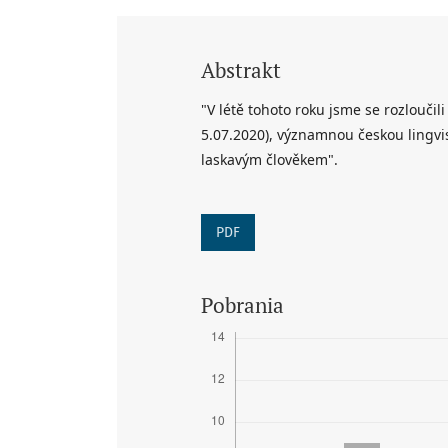
Abstrakt
"V létě tohoto roku jsme se rozloučili
5.07.2020), významnou českou lingvi
laskavým člověkem".
PDF
Pobrania