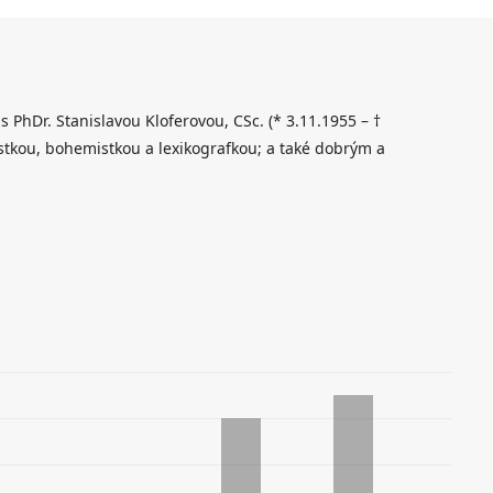
 s PhDr. Stanislavou Kloferovou, CSc. (* 3.11.1955 – †
stkou, bohemistkou a lexikografkou; a také dobrým a