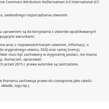
tive Commons Attribution-NoDerivatives 4.0 International (CC
go, swobodnego rozporządzania utworem.
tu uprawnieni są do korzystania z utworów opublikowanych
ępującymi warunkami:
nia wraz z rozpowszechnionym utworem, informacji, o
 do oryginalnego utworu, DOI) oraz samej licencji;
utwór musi być zachowany w oryginalnej postaci, nie można
p. tłumaczeń, opracowań.
h przed 2015 r. prawa autorskie są zastrzeżone.
w Poznaniu zachowuje prawo do czasopisma jako całości
okładki, logo itp.).