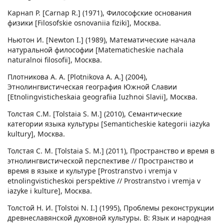
Карнап Р. [Carnap R.] (1971), Философские основания
физики [Filosofskie osnovaniia fiziki], Москва.
Ньютон И. [Newton I.] (1989), Математические начала
натуральной философии [Matematicheskie nachala
naturalnoi filosofii], Москва.
Плотникова А. А. [Plotnikova A. A.] (2004),
Этнолингвистическая география Южной Славии
[Etnolingvisticheskaia geografiia Iuzhnoi Slavii], Москва.
Толстая С.М. [Tolstaia S. M.] (2010), Семантические
категории языка культуры [Semanticheskie kategorii iazyka
kultury], Москва.
Толстая С. М. [Tolstaia S. M.] (2011), Пространство и время в
этнолингвистической перспективе // Пространство и
время в языке и культуре [Prostranstvo i vremja v
etnolingvisticheskoi perspektive // Prostranstvo i vremja v
iazyke i kulture], Москва.
Толстой Н. И. [Tolstoi N. I.] (1995), Проблемы реконструкции
древнеславянской духовной культуры. В: Язык и народная