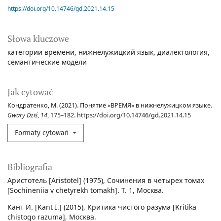
https://doi.org/10.14746/gd.2021.14.15
Słowa kluczowe
категории времени
нижнелужицкий язык
диалектология
семантические модели
Jak cytować
Кондратенко, М. (2021). Понятие «ВРЕМЯ» в нижнелужицком языке.
Gwary Dziś
,
14
, 175–182. https://doi.org/10.14746/gd.2021.14.15
Formaty cytowań
Bibliografia
Аристотель [Aristotel] (1975), Сочинения в четырех томах
[Sochineniia v chetyrekh tomakh]. Т. 1, Москва.
Кант И. [Kant I.] (2015), Критика чистого разума [Kritika
chistogo razuma], Москва.