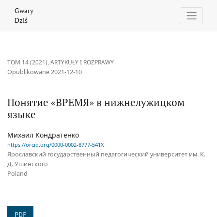
Понятие «ВРЕМЯ» в нижнелужицком языке
Gwary
Dziś
TOM 14 (2021)
,
ARTYKUŁY I ROZPRAWY
Opublikowane 2021-12-10
Понятие «ВРЕМЯ» в нижнелужицком
языке
Михаил Кондратенко
https://orcid.org/0000-0002-8777-541X
Ярославский государственный педагогический университет им. К.
Д. Ушинского
Poland
PDF