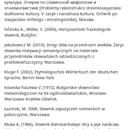
культура. Очерки по славянской мифологии и
этнолингвистике [Problemy rekonstrukcii drevneslavjanskoi
dukhovnoi kultury. V: Iazyk i narodnaia kultura. Ocherki po
slavjanskoi mifologii i etnolingvistike], Москва.
Ivčenko A., Wölke, S. (2004), Hornjoserbski frazeologiski
słownik, Budyšin.
Jakubowicz M. (2010), Drogi słów na przestrzeni wieków. Zarys
słownika motywacji semantycznych na materiale
przymiotników słowiańskich odziedziczonych z
prasłowiańszczyzny, Warszawa.
Kluge F. (2002), Etymologisches Wörterbuch der deutschen
Sprache, Berlin–New York.
Koseska-Toszewa V. (1972), Bułgarskie słownictwo
meteorologiczne na tle ogólnosłowiańskim, Wrocław–
Warszawa–Kraków–Gdańsk.
Łaziński, M. 2008, Słownik zapożyczeń niemeckich w
polszczyzne, Warszawa.
Muka A. (1966), Słownik dołnoserbskeje rěcy a jeje narěcow.