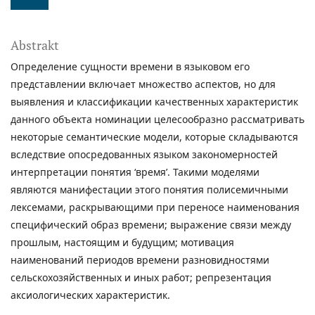
Abstrakt
Определение сущности времени в языковом его
представлении включает множество аспектов, но для
выявления и классификации качественных характеристик
данного объекта номинации целесообразно рассматривать
некоторые семантические модели, которые складываются
вследствие опосредованных языком закономерностей
интерпретации понятия ‘время’. Такими моделями
являются манифестации этого понятия полисемичными
лексемами, раскрывающими при переносе наименования
специфический образ времени; выражение связи между
прошлым, настоящим и будущим; мотивация
наименований периодов времени разновидностями
сельскохозяйственных и иных работ; репрезентация
аксиологических характеристик.