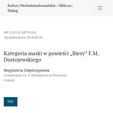
Kategoria maski w powieści „Biesy” F.M. Dostojewskiego
Kultury Wschodniosłowiańskie – Oblicza i
Dialog
NR 3 (2013)
,
ARTYKUŁY
Opublikowane 2018-09-23
Kategoria maski w powieści „Biesy” F.M.
Dostojewskiego
Magdalena Żołędziejewska
Uniwersytet im. A. Mickiewicza w Poznaniu
Poland
PDF