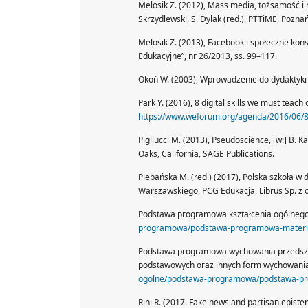
Melosik Z. (2012), Mass media, tożsamość i r
Skrzydlewski, S. Dylak (red.), PTTiME, Poznań
Melosik Z. (2013), Facebook i społeczne kon
Edukacyjne”, nr 26/2013, ss. 99–117.
Okoń W. (2003), Wprowadzenie do dydaktyki
Park Y. (2016), 8 digital skills we must teac
https://www.weforum.org/agenda/2016/06/8-d
Pigliucci M. (2013), Pseudoscience, [w:] B. K
Oaks, California, SAGE Publications.
Plebańska M. (red.) (2017), Polska szkoła w
Warszawskiego, PCG Edukacja, Librus Sp. z 
Podstawa programowa kształcenia ogólnego
programowa/podstawa-programowa-material
Podstawa programowa wychowania przedszko
podstawowych oraz innych form wychowania
ogolne/podstawa-programowa/podstawa-pro
Rini R. (2017. Fake news and partisan epistem