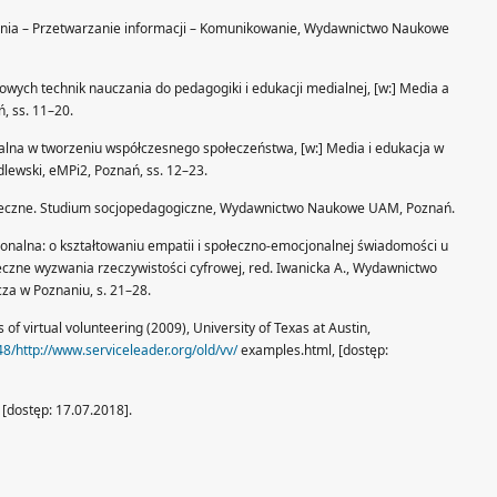
cenia – Przetwarzanie informacji – Komunikowanie, Wydawnictwo Naukowe
nowych technik nauczania do pedagogiki i edukacji medialnej, [w:] Media a
ń, ss. 11–20.
ialna w tworzeniu współczesnego społeczeństwa, [w:] Media i edukacja w
ydlewski, eMPi2, Poznań, ss. 12–23.
połeczne. Studium socjopedagogiczne, Wydawnictwo Naukowe UAM, Poznań.
jonalna: o kształtowaniu empatii i społeczno-emocjonalnej świadomości u
łeczne wyzwania rzeczywistości cyfrowej, red. Iwanicka A., Wydawnictwo
a w Poznaniu, s. 21–28.
 of virtual volunteering (2009), University of Texas at Austin,
/http://www.serviceleader.org/old/vv/
examples.html, [dostęp:
, [dostęp: 17.07.2018].