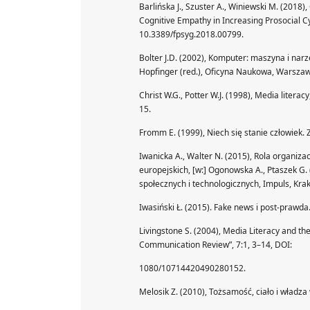
Barlińska J., Szuster A., Winiewski M. (2018
Cognitive Empathy in Increasing Prosocial C
10.3389/fpsyg.2018.00799.
Bolter J.D. (2002), Komputer: maszyna i nar
Hopfinger (red.), Oficyna Naukowa, Warszaw
Christ W.G., Potter W.J. (1998), Media liter
15.
Fromm E. (1999), Niech się stanie człowiek
Iwanicka A., Walter N. (2015), Rola organiz
europejskich, [w:] Ogonowska A., Ptaszek G.
społecznych i technologicznych, Impuls, Kra
Iwasiński Ł. (2015). Fake news i post-prawda
Livingstone S. (2004), Media Literacy and 
Communication Review”, 7:1, 3–14, DOI:
1080/10714420490280152.
Melosik Z. (2010), Tożsamość, ciało i władza 