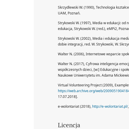
Skrzydlewski W. (1990), Technologia kształ
UAM, Poznań.
Strykowski W. (1997), Media w edukacji: od 
edukacja, Strykowski W. (red.), eMPi2, Pozna
Strykowski W. (2002), Media i edukacja med
dobie integracji, red. W. Strykowski, W. Skrz
Walter N. (2006), Internetowe wsparcie s
Walter N. (2017), Cyfrowa inteligencja emoc
współczesnych dzieci, [w:] Edukacyjne i spo
Naukowe Uniwersytetu im. Adama Mickiewicz
Virtual Volunteering Project (2009), Examples
https://web.archive.org/web/20090519041848
17.07.2018].
e-wolontariat (2018),
http://e-wolontariat.pl/
Licencja