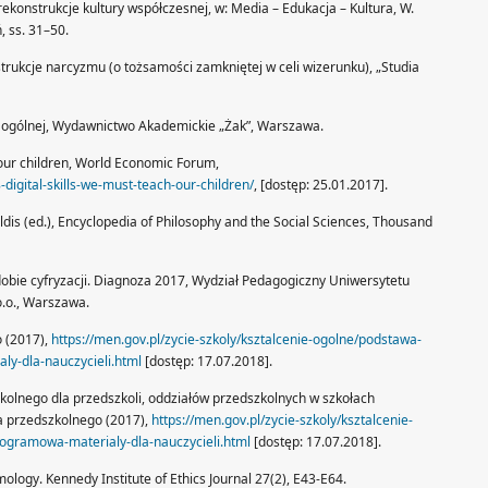
ekonstrukcje kultury współczesnej, w: Media – Edukacja – Kultura, W.
, ss. 31–50.
strukcje narcyzmu (o tożsamości zamkniętej w celi wizerunku), „Studia
 ogólnej, Wydawnictwo Akademickie „Żak”, Warszawa.
h our children, World Economic Forum,
igital-skills-we-must-teach-our-children/
, [dostęp: 25.01.2017].
aldis (ed.), Encyclopedia of Philosophy and the Social Sciences, Thousand
 dobie cyfryzacji. Diagnoza 2017, Wydział Pedagogiczny Uniwersytetu
o.o., Warszawa.
 (2017),
https://men.gov.pl/zycie-szkoly/ksztalcenie-ogolne/podstawa-
y-dla-nauczycieli.html
[dostęp: 17.07.2018].
lnego dla przedszkoli, oddziałów przedszkolnych w szkołach
 przedszkolnego (2017),
https://men.gov.pl/zycie-szkoly/ksztalcenie-
gramowa-materialy-dla-nauczycieli.html
[dostęp: 17.07.2018].
ology. Kennedy Institute of Ethics Journal 27(2), E43-E64.