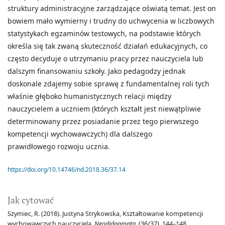
struktury administracyjne zarządzające oświatą temat. Jest on
bowiem mało wymierny i trudny do uchwycenia w liczbowych
statystykach egzaminów testowych, na podstawie których
określa się tak zwaną skuteczność działań edukacyjnych, co
często decyduje o utrzymaniu pracy przez nauczyciela lub
dalszym finansowaniu szkoły. Jako pedagodzy jednak
doskonale zdajemy sobie sprawę z fundamentalnej roli tych
właśnie głęboko humanistycznych relacji między
nauczycielem a uczniem (których kształt jest niewątpliwie
determinowany przez posiadanie przez tego pierwszego
kompetencji wychowawczych) dla dalszego
prawidłowego rozwoju ucznia.
https://doi.org/10.14746/nd.2018.36/37.14
Jak cytować
Szymiec, R. (2018). Justyna Strykowska, Kształtowanie kompetencji
wychowawczych nauczyciela.
Neodidagmata
, (36/37), 144–148.