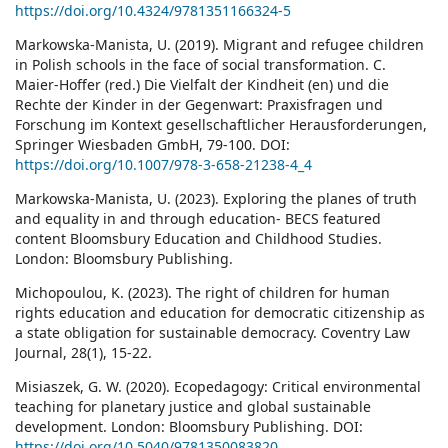
https://doi.org/10.4324/9781351166324-5
Markowska-Manista, U. (2019). Migrant and refugee children
in Polish schools in the face of social transformation. C.
Maier-Hoffer (red.) Die Vielfalt der Kindheit (en) und die
Rechte der Kinder in der Gegenwart: Praxisfragen und
Forschung im Kontext gesellschaftlicher Herausforderungen,
Springer Wiesbaden GmbH, 79-100. DOI:
https://doi.org/10.1007/978-3-658-21238-4_4
Markowska-Manista, U. (2023). Exploring the planes of truth
and equality in and through education- BECS featured
content Bloomsbury Education and Childhood Studies.
London: Bloomsbury Publishing.
Michopoulou, K. (2023). The right of children for human
rights education and education for democratic citizenship as
a state obligation for sustainable democracy. Coventry Law
Journal, 28(1), 15-22.
Misiaszek, G. W. (2020). Ecopedagogy: Critical environmental
teaching for planetary justice and global sustainable
development. London: Bloomsbury Publishing. DOI:
https://doi.org/10.5040/9781350083820