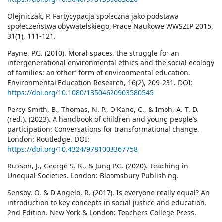
Olejniczak, P. Partycypacja społeczna jako podstawa
społeczeństwa obywatelskiego, Prace Naukowe WWSZIP 2015,
31(1), 111-121.
Payne, P.G. (2010). Moral spaces, the struggle for an
intergenerational environmental ethics and the social ecology
of families: an ‘other’ form of environmental education.
Environmental Education Research, 16(2), 209-231. DOI:
https://doi.org/10.1080/13504620903580545
Percy-Smith, B., Thomas, N. P., O'Kane, C., & Imoh, A. T. D.
(red.). (2023). A handbook of children and young people’s
participation: Conversations for transformational change.
London: Routledge. DOI:
https://doi.org/10.4324/9781003367758
Russon, J., George S. K., & Jung P.G. (2020). Teaching in
Unequal Societies. London: Bloomsbury Publishing.
Sensoy, O. & DiAngelo, R. (2017). Is everyone really equal? An
introduction to key concepts in social justice and education.
2nd Edition. New York & London: Teachers College Press.