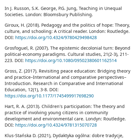
In J. Russon, S.K. George, P.G. Jung, Teaching in Unequal
Societies. London: Bloomsbury Publishing.
Giroux, H. (2018). Pedagogy and the politics of hope: Theory,
culture, and schooling: A critical reader. London: Routledge.
DOI:
https://doi.org/10.4324/9780429498428
Grosfoguel, R. (2007). The epistemic decolonial turn: Beyond
political-economy paradigms. Cultural studies, 21(2-3), 211-
223. DOI:
https://doi.org/10.1080/09502380601162514
Gross, Z. (2017). Revisiting peace education: Bridging theory
and practice–International and comparative perspectives–
Introduction. Research in Comparative and International
Education, 12(1), 3-8. DOI:
https://doi.org/10.1177/1745499917698290
Hart, R. A. (2013). Children's participation: The theory and
practice of involving young citizens in community
development and environmental care. Londyn: Routledge.
DOI:
https://doi.org/10.4324/9781315070728
Klus-Stańska D. (2021), Dydaktyka ogólna: dobre tradycje,