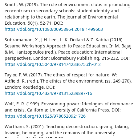
Smith, W. (2019). The role of environment clubs in promoting
ecocentrism in secondary schools: student identity and
relationship to the earth. The Journal of Environmental
Education, 50(1), 52-71. DOI:
https://doi.org/10.1080/00958964.2018.1499603
Subramanian, X., J.H. Lee , L. K. Dollard & Z. Kabba (2016).
Sesame Workshop’s Approach to Peace Education. In M. Bajaj
& M. Hantzopoulos (red.), Peace education: International
perspectives. London: Bloomsbury Publishing, 215-232. DOI:
https://doi.org/10.5040/9781474233675.ch-012
Taylor, P. W. (2017). The ethics of respect for nature. W:
Attfield, R. (red.). The ethics of the environment. (ss. 249-270).
London: Routledge. DOI:
https://doi.org/10.4324/9781315239897-16
Wolf, E. R. (1999). Envisioning power: Ideologies of dominance
and crisis. California: University of California Press. DOI:
https://doi.org/10.1525/9780520921726
Wortham, S. (2001). Teaching deconstruction: giving, taking,
leaving, belonging, and the remains of the university.