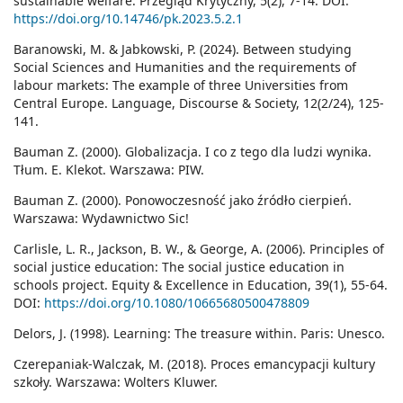
sustainable welfare. Przegląd Krytyczny, 5(2), 7-14. DOI:
https://doi.org/10.14746/pk.2023.5.2.1
Baranowski, M. & Jabkowski, P. (2024). Between studying
Social Sciences and Humanities and the requirements of
labour markets: The example of three Universities from
Central Europe. Language, Discourse & Society, 12(2/24), 125-
141.
Bauman Z. (2000). Globalizacja. I co z tego dla ludzi wynika.
Tłum. E. Klekot. Warszawa: PIW.
Bauman Z. (2000). Ponowoczesność jako źródło cierpień.
Warszawa: Wydawnictwo Sic!
Carlisle, L. R., Jackson, B. W., & George, A. (2006). Principles of
social justice education: The social justice education in
schools project. Equity & Excellence in Education, 39(1), 55-64.
DOI:
https://doi.org/10.1080/10665680500478809
Delors, J. (1998). Learning: The treasure within. Paris: Unesco.
Czerepaniak-Walczak, M. (2018). Proces emancypacji kultury
szkoły. Warszawa: Wolters Kluwer.