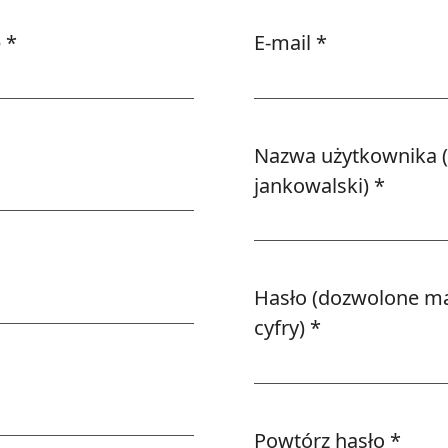
ę
*
E-mail
*
Wymagane
Nazwa użytkownika (
Wyma
jankowalski)
*
Hasło (dozwolone małe
Wymagane
cyfry)
*
Powtórz hasło
*