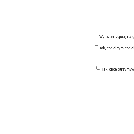
Wyrażam zgodę na g
Tak, chciałbym(chci
Tak, chcę otrzymyw