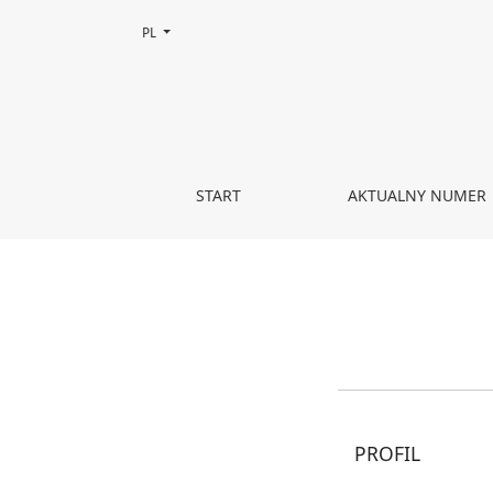
Zmień język, obecnie wybrany to:
PL
Zarejestruj
START
AKTUALNY NUMER
PROFIL