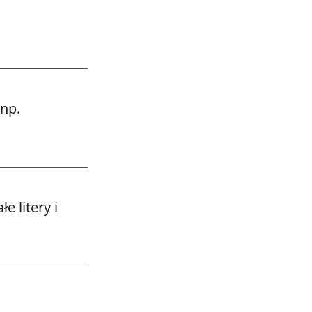
np.
gane
 litery i