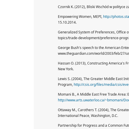
Czornik K. (2012), Bliski Wschód w polityce
Empowering Women, MEPI,
http://photos.s
15.10.2014.
Generalized System of Preferences, Office o
topics/trade-development/preference-progr
George Bush's speech to the American Enterp
www.theguardian.com/world/2003/feb/27/usa
Hassan O. (2013), Constructing America's F
New York.
Lewis S. (2004), The Greater Middle East Init
Program,
http://csis.org/files/media/csis/
Momani B., A Middle East Free Trade Area:
http://www.arts.uwaterloo.ca/~bmomani/D
Ottaway M., Carothers T. (2004), The Greater
International Peace, Washington, D.C.
Partnership for Progress and a Common Futur