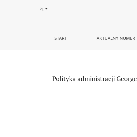
Zmień język, obecnie wybrany to:
PL
Polityka administracji George’a W. Busha wobec B
START
AKTUALNY NUMER
Polityka administracji George