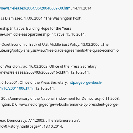
v/news/releases/2004/06/20040609-30.html
, 14.11.2014.
k Is Dismissed, 17.06.2004, ”The Washington Post”.
rship Initiative: Building Hope for the Years
-us-middle-east-partnership-initiative, 15.10.2014.
 Quiet Economic Track of U.S. Middle East Policy, 13.02.2006, „The
ute.org/policy-analysis/view/free-trade-agreements-the-quiet-economic-
r World on Iraq, 16.03.2003, Office of the Press Secretary,
news/releases/2003/03/20030316-3.html,12.10.2014.
, 6.10.2001, Office of the Press Secretary,
http://georgewbush-
01/10/20011006.html
, 12.10.2014.
 20th Anniversary of the National Endowment for Democracy, 6.11.2003,
ngton, D.C.,www.ned.org/george-w-bush/remarks-by-president-george-
read Democracy, 7.11.2003, „The Baltimore Sun”,
ov07-story.html#page=1, 13.10.2014.