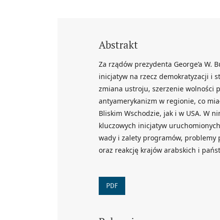
Abstrakt
Za rządów prezydenta George’a W. B
inicjatyw na rzecz demokratyzacji i s
zmiana ustroju, szerzenie wolności 
antyamerykanizm w regionie, co mia
Bliskim Wschodzie, jak i w USA. W ni
kluczowych inicjatyw uruchomionych
wady i zalety programów, problemy pr
oraz reakcję krajów arabskich i pań
PDF