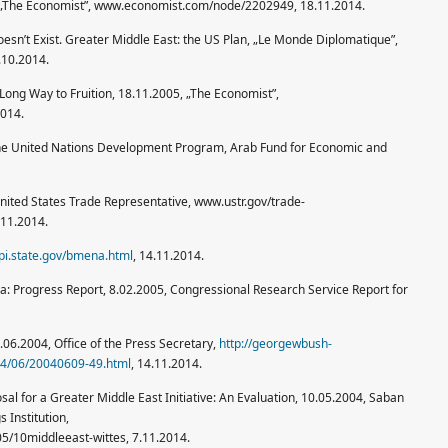
03, „The Economist”, www.economist.com/node/2202949, 18.11.2014.
oesn’t Exist. Greater Middle East: the US Plan, „Le Monde Diplomatique”,
.10.2014.
 Long Way to Fruition, 18.11.2005, „The Economist”,
014.
e United Nations Development Program, Arab Fund for Economic and
 United States Trade Representative, www.ustr.gov/trade-
.11.2014.
pi.state.gov/bmena.html
, 14.11.2014.
ea: Progress Report, 8.02.2005, Congressional Research Service Report for
.06.2004, Office of the Press Secretary,
http://georgewbush-
04/06/20040609-49.html
, 14.11.2014.
al for a Greater Middle East Initiative: An Evaluation, 10.05.2004, Saban
 Institution,
/10middleeast-wittes, 7.11.2014.