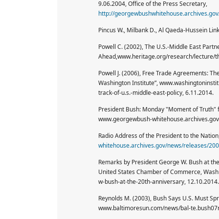
9.06.2004, Office of the Press Secretary,
http://georgewbushwhitehouse.archives.go
Pincus W., Milbank D., Al Qaeda-Hussein Lin
Powell C. (2002), The U.S.-Middle East Partne
Ahead,www.heritage.org/research/lecture/the
Powell J. (2006), Free Trade Agreements: The
Washington Institute”, www.washingtoninstit
track-of-u.s.-middle-east-policy, 6.11.2014.
President Bush: Monday "Moment of Truth" fo
www.georgewbush-whitehouse.archives.gov/
Radio Address of the President to the Nation
whitehouse.archives.gov/news/releases/20
Remarks by President George W. Bush at the
United States Chamber of Commerce, Washi
w-bush-at-the-20th-anniversary, 12.10.2014.
Reynolds M. (2003), Bush Says U.S. Must Sp
www.baltimoresun.com/news/bal-te.bush07n