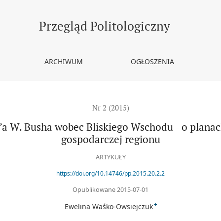
liskiego Wschodu - o planach demokratyzacji i stabilizacji gospoda
Przegląd Politologiczny
ARCHIWUM
OGŁOSZENIA
Nr 2 (2015)
’a W. Busha wobec Bliskiego Wschodu - o planach
gospodarczej regionu
ARTYKUŁY
https://doi.org/10.14746/pp.2015.20.2.2
Opublikowane 2015-07-01
+
Ewelina Waśko-Owsiejczuk