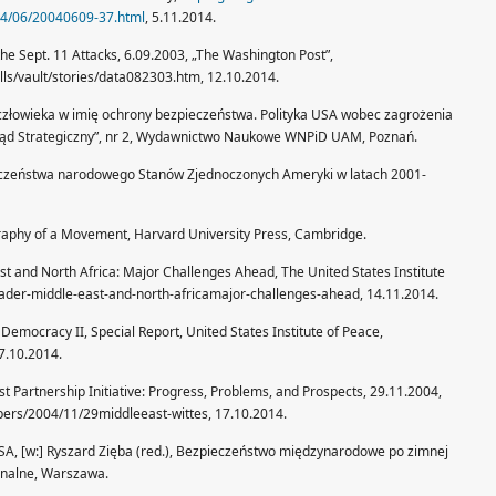
04/06/20040609-37.html
, 5.11.2014.
e Sept. 11 Attacks, 6.09.2003, „The Washington Post”,
ls/vault/stories/data082303.htm, 12.10.2014.
człowieka w imię ochrony bezpieczeństwa. Polityka USA wobec zagrożenia
ląd Strategiczny”, nr 2, Wydawnictwo Naukowe WNPiD UAM, Poznań.
ieczeństwa narodowego Stanów Zjednoczonych Ameryki w latach 2001-
graphy of a Movement, Harvard University Press, Cambridge.
t and North Africa: Major Challenges Ahead, The United States Institute
oader-middle-east-and-north-africamajor-challenges-ahead, 14.11.2014.
emocracy II, Special Report, United States Institute of Peace,
17.10.2014.
st Partnership Initiative: Progress, Problems, and Prospects, 29.11.2004,
ers/2004/11/29middleeast-wittes, 17.10.2014.
USA, [w:] Ryszard Zięba (red.), Bezpieczeństwo międzynarodowe po zimnej
onalne, Warszawa.