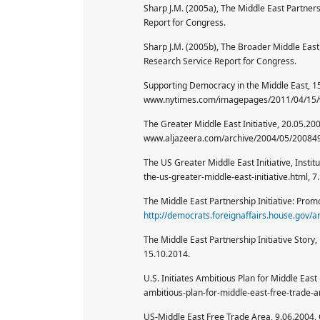
Sharp J.M. (2005a), The Middle East Partners
Report for Congress.
Sharp J.M. (2005b), The Broader Middle East 
Research Service Report for Congress.
Supporting Democracy in the Middle East, 1
www.nytimes.com/imagepages/2011/04/15/wo
The Greater Middle East Initiative, 20.05.200
www.aljazeera.com/archive/2004/05/200849
The US Greater Middle East Initiative, Insti
the-us-greater-middle-east-initiative.html, 7
The Middle East Partnership Initiative: Pro
http://democrats.foreignaffairs.house.gov/
The Middle East Partnership Initiative Story
15.10.2014.
U.S. Initiates Ambitious Plan for Middle East
ambitious-plan-for-middle-east-free-trade-a
US-Middle East Free Trade Area, 9.06.2004, 