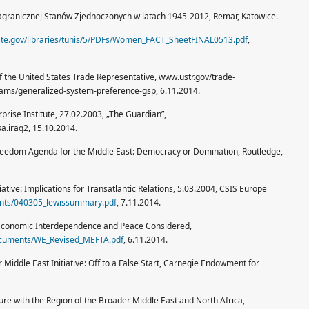
 zagranicznej Stanów Zjednoczonych w latach 1945-2012, Remar, Katowice.
tate.gov/libraries/tunis/5/PDFs/Women_FACT_SheetFINAL0513.pdf
,
f the United States Trade Representative, www.ustr.gov/trade-
ams/generalized-system-preference-gsp, 6.11.2014.
rise Institute, 27.02.2003, „The Guardian”,
.iraq2, 15.10.2014.
reedom Agenda for the Middle East: Democracy or Domination, Routledge,
iative: Implications for Transatlantic Relations, 5.03.2004, CSIS Europe
events/040305_lewissummary.pdf
, 7.11.2014.
 Economic Interdependence and Peace Considered,
ocuments/WE_Revised_MEFTA.pdf
, 6.11.2014.
 Middle East Initiative: Off to a False Start, Carnegie Endowment for
e with the Region of the Broader Middle East and North Africa,