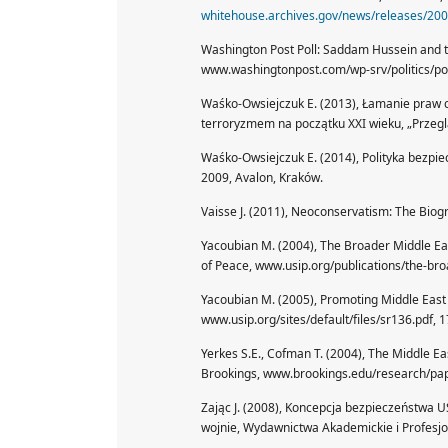
whitehouse.archives.gov/news/releases/20
Washington Post Poll: Saddam Hussein and th
www.washingtonpost.com/wp-srv/politics/pol
Waśko-Owsiejczuk E. (2013), Łamanie praw 
terroryzmem na początku XXI wieku, „Przeg
Waśko-Owsiejczuk E. (2014), Polityka bezp
2009, Avalon, Kraków.
Vaisse J. (2011), Neoconservatism: The Bio
Yacoubian M. (2004), The Broader Middle Eas
of Peace, www.usip.org/publications/the-br
Yacoubian M. (2005), Promoting Middle East D
www.usip.org/sites/default/files/sr136.pdf, 
Yerkes S.E., Cofman T. (2004), The Middle Ea
Brookings, www.brookings.edu/research/pap
Zając J. (2008), Koncepcja bezpieczeństwa 
wojnie, Wydawnictwa Akademickie i Profesj