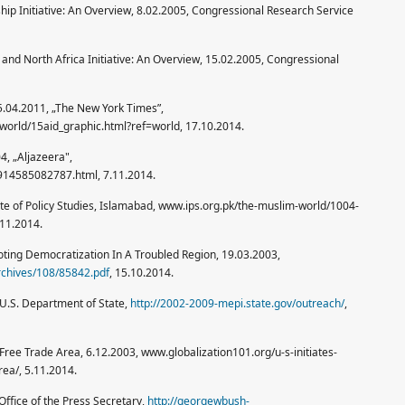
hip Initiative: An Overview, 8.02.2005, Congressional Research Service
and North Africa Initiative: An Overview, 15.02.2005, Congressional
5.04.2011, „The New York Times”,
rld/15aid_graphic.html?ref=world, 17.10.2014.
4, „Aljazeera",
14585082787.html, 7.11.2014.
tute of Policy Studies, Islamabad, www.ips.org.pk/the-muslim-world/1004-
.11.2014.
moting Democratization In A Troubled Region, 19.03.2003,
archives/108/85842.pdf
, 15.10.2014.
, U.S. Department of State,
http://2002-2009-mepi.state.gov/outreach/
,
 Free Trade Area, 6.12.2003, www.globalization101.org/u-s-initiates-
rea/, 5.11.2014.
Office of the Press Secretary,
http://georgewbush-