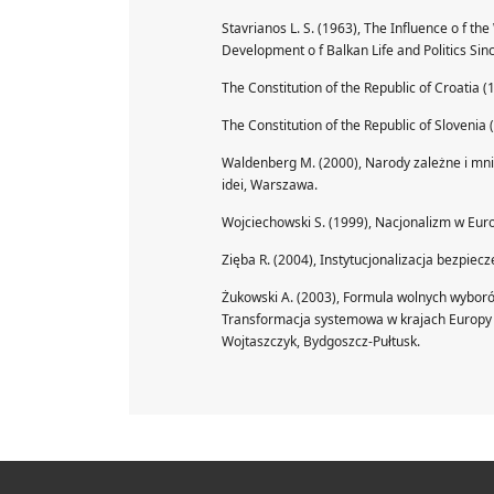
Stavrianos L. S. (1963), The Influence o f the
Development o f Balkan Life and Politics Sinc
The Constitution of the Republic of Croatia 
The Constitution of the Republic of Slovenia 
Waldenberg M. (2000), Narody zależne i mni
idei, Warszawa.
Wojciechowski S. (1999), Nacjonalizm w Eu
Zięba R. (2004), Instytucjonalizacja bezpie
Żukowski A. (2003), Formula wolnych wyboró
Transformacja systemowa w krajach Europy Śr
Wojtaszczyk, Bydgoszcz-Pułtusk.