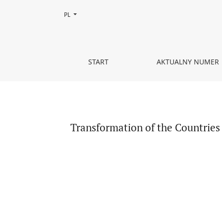
Zmień język, obecnie wybrany to:
PL
Transformation of the Countries of Cen- tral and
START
AKTUALNY NUMER
Transformation of the Countries