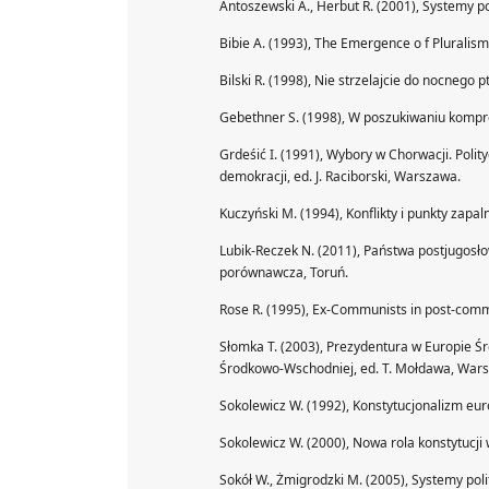
Antoszewski A., Herbut R. (2001), Systemy p
Bibie A. (1993), The Emergence o f Pluralis
Bilski R. (1998), Nie strzelajcie do nocnego
Gebethner S. (1998), W poszukiwaniu komp
Grdeśić I. (1991), Wybory w Chorwacji. Polit
demokracji, ed. J. Raciborski, Warszawa.
Kuczyński M. (1994), Konflikty i punkty zapa
Lubik-Reczek N. (2011), Państwa postjugosło
porównawcza, Toruń.
Rose R. (1995), Ex-Communists in post-comm
Słomka T. (2003), Prezydentura w Europie Ś
Środkowo-Wschodniej, ed. T. Mołdawa, War
Sokolewicz W. (1992), Konstytucjonalizm europ
Sokolewicz W. (2000), Nowa rola konstytucji 
Sokół W., Żmigrodzki M. (2005), Systemy pol