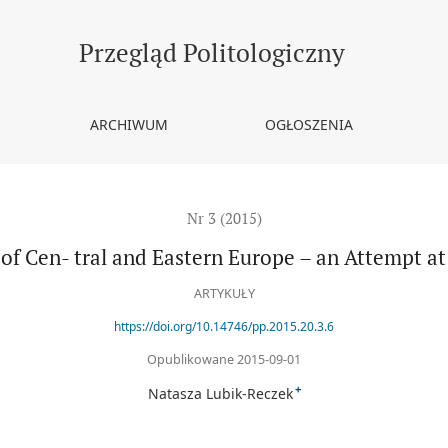
 Eastern Europe – an Attempt at Comparing Croatia and Slovenia
Przegląd Politologiczny
ARCHIWUM
OGŁOSZENIA
Nr 3 (2015)
 of Cen- tral and Eastern Europe – an Attempt a
ARTYKUŁY
https://doi.org/10.14746/pp.2015.20.3.6
Opublikowane 2015-09-01
+
Natasza Lubik-Reczek