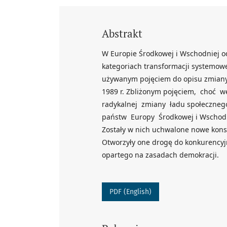
Abstrakt
W Europie Środkowej i Wschodniej od
kategoriach transformacji systemowe
używanym pojęciem do opisu zmiany s
1989 r. Zbliżonym pojęciem, choć w
radykalnej zmiany ładu społeczneg
państw Europy Środkowej i Wschodni
Zostały w nich uchwalone nowe konst
Otworzyły one drogę do konkurencyj
opartego na zasadach demokracji.
PDF (English)