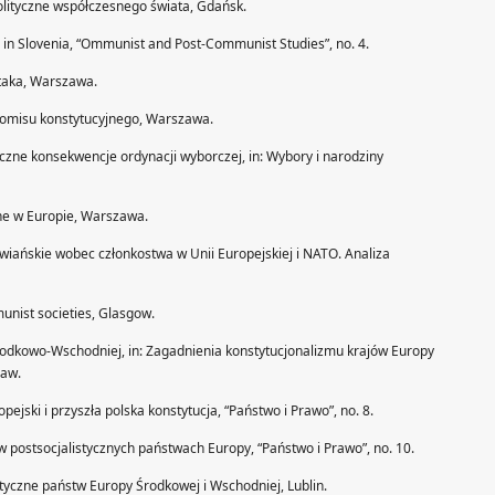
olityczne współczesnego świata, Gdańsk.
m in Slovenia, “Ommunist and Post-Communist Studies”, no. 4.
 ptaka, Warszawa.
romisu konstytucyjnego, Warszawa.
yczne konsekwencje ordynacji wyborczej, in: Wybory i narodziny
lne w Europie, Warszawa.
wiańskie wobec członkostwa w Unii Europejskiej i NATO. Analiza
unist societies, Glasgow.
rodkowo-Wschodniej, in: Zagadnienia konstytucjonalizmu krajów Europy
saw.
ejski i przyszła polska konstytucja, “Państwo i Prawo”, no. 8.
w postsocjalistycznych państwach Europy, “Państwo i Prawo”, no. 10.
ityczne państw Europy Środkowej i Wschodniej, Lublin.