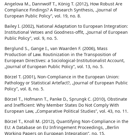
Angelova M., Dannwolf T., König T. (2012), How Robust Are
Compliance Findings? A Research Synthesis, „Journal of
European Public Policy”, vol. 19, no. 8.
Bailey I. (2002), National Adaptation to European Integration:
Institutional Vetoes and Goodness-offit, „Journal of European
Public Policy”, vol. 9, no. 5.
Berglund S., Gange I., van Waarden F. (2006), Mass
Production of Law. Routinization in the Transposition of
European Directives: a Sociological-Institutionalist Account,
„Journal of European Public Policy”, vol. 13, no. 5.
Börzel T. (2001), Non-Compliance in the European Union:
Pathology or Statistical Artefact?, „Journal of European Public
Policy”, vol. 8, no. 5.
Börzel T., Hofmann T., Panke D., Sprungk C. (2010), Obstinate
and Inefficient: Why Member States Do Not Comply With
European Law, „Comparative Political Studies”, vol. 43, no. 11.
Börzel T., Knoll M. (2012), Quantifying Non-Compliance in the
EU: A Database on EU Infringement Proceedings, „Berlin
Working Papers on European Integration”, no. 15,