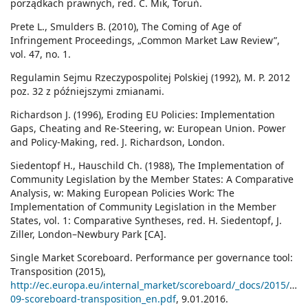
porządkach prawnych, red. C. Mik, Toruń.
Prete L., Smulders B. (2010), The Coming of Age of
Infringement Proceedings, „Common Market Law Review”,
vol. 47, no. 1.
Regulamin Sejmu Rzeczypospolitej Polskiej (1992), M. P. 2012
poz. 32 z późniejszymi zmianami.
Richardson J. (1996), Eroding EU Policies: Implementation
Gaps, Cheating and Re-Steering, w: European Union. Power
and Policy-Making, red. J. Richardson, London.
Siedentopf H., Hauschild Ch. (1988), The Implementation of
Community Legislation by the Member States: A Comparative
Analysis, w: Making European Policies Work: The
Implementation of Community Legislation in the Member
States, vol. 1: Comparative Syntheses, red. H. Siedentopf, J.
Ziller, London–Newbury Park [CA].
Single Market Scoreboard. Performance per governance tool:
Transposition (2015),
http://ec.europa.eu/internal_market/scoreboard/_docs/2015/09/t
09-scoreboard-transposition_en.pdf
, 9.01.2016.