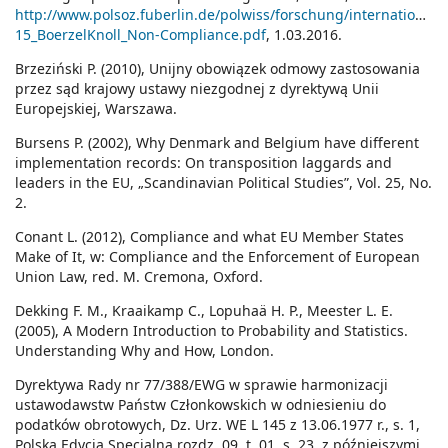
http://www.polsoz.fuberlin.de/polwiss/forschung/international/
15_BoerzelKnoll_Non-Compliance.pdf
, 1.03.2016.
Brzeziński P. (2010), Unijny obowiązek odmowy zastosowania
przez sąd krajowy ustawy niezgodnej z dyrektywą Unii
Europejskiej, Warszawa.
Bursens P. (2002), Why Denmark and Belgium have different
implementation records: On transposition laggards and
leaders in the EU, „Scandinavian Political Studies”, Vol. 25, No.
2.
Conant L. (2012), Compliance and what EU Member States
Make of It, w: Compliance and the Enforcement of European
Union Law, red. M. Cremona, Oxford.
Dekking F. M., Kraaikamp C., Lopuhaä H. P., Meester L. E.
(2005), A Modern Introduction to Probability and Statistics.
Understanding Why and How, London.
Dyrektywa Rady nr 77/388/EWG w sprawie harmonizacji
ustawodawstw Państw Członkowskich w odniesieniu do
podatków obrotowych, Dz. Urz. WE L 145 z 13.06.1977 r., s. 1,
Polska Edycja Specjalna rozdz. 09, t. 01, s. 23, z późniejszymi