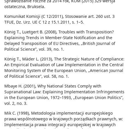
Sprawozdanie roczne za 2014 rok, KOM (2015) 329 wersja
ostateczna, Bruksela.
Komunikat Komisji (C 12/2011), Stosowanie art. 260 ust. 3
TFUE, Dz. Urz. UE C 12 z 15.1.2011, s. 1–5.
König T., Luetgert B. (2008), Troubles with Transposition?
Explaining Trends in Member-State Notification and the
Delayed Transposition of EU Directives, „British Journal of
Political Science”, vol. 39, no. 1.
König T., Mäder L. (2013), The Strategic Nature of Compliance:
An Empirical Evaluation of Law Implementation in the Central
Monitoring System of the European Union, „American Journal
of Political Science”, vol. 58, no. 1.
Mbaye H. (2001), Why National States Comply with
Supranational Law: Explaining Implementation Infringements
in the European Union, 1972–1993, „European Union Politics”,
vol. 2, no. 3.
Mik C. (1998), Metodologia implementacji europejskiego
prawa wspólnotowego w krajowych porządkach prawnych, w:
Implementacja prawa integracji europejskiej w krajowych