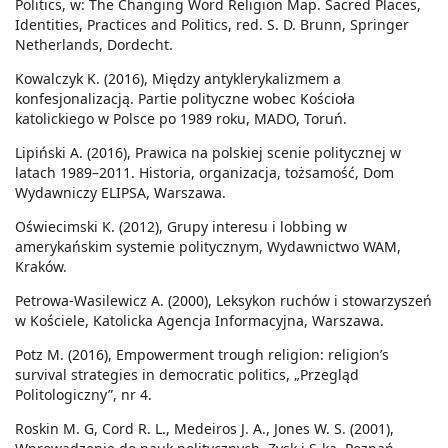
Politics, w: The Changing Word Religion Map. Sacred Places,
Identities, Practices and Politics, red. S. D. Brunn, Springer
Netherlands, Dordecht.
Kowalczyk K. (2016), Między antyklerykalizmem a
konfesjonalizacją. Partie polityczne wobec Kościoła
katolickiego w Polsce po 1989 roku, MADO, Toruń.
Lipiński A. (2016), Prawica na polskiej scenie politycznej w
latach 1989–2011. Historia, organizacja, tożsamość, Dom
Wydawniczy ELIPSA, Warszawa.
Oświecimski K. (2012), Grupy interesu i lobbing w
amerykańskim systemie politycznym, Wydawnictwo WAM,
Kraków.
Petrowa-Wasilewicz A. (2000), Leksykon ruchów i stowarzyszeń
w Kościele, Katolicka Agencja Informacyjna, Warszawa.
Potz M. (2016), Empowerment trough religion: religion’s
survival strategies in democratic politics, „Przegląd
Politologiczny”, nr 4.
Roskin M. G, Cord R. L., Medeiros J. A., Jones W. S. (2001),