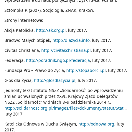
Wprowadzenie do nauk politycznych, Zysk i S-ka, Poznań.
Sztompka P. (2007), Socjologia, ZNAK, Kraków.
Strony internetowe:
Akcja Katolicka,
http://ak.org.pl
, luty 2017.
Bractwo Małych Stópek,
http://dlazycia.info
, luty 2017.
Civitas Christiana,
http://civitaschristiana.pl
, luty 2017.
Federacja,
http://poradnik.ngo.pl/federacja
, luty 2017.
Fundacja Pro – Prawo do Życia,
http://stopaborcji.pl
, luty 2017.
Głos dla Życia,
http://glosdlazycia.pl
, luty 2017.
Jednolity tekst statutu NSZZ „Solidarność” po wprowadzeniu
zmian uchwalonych przez XXVII Krajowy Zjazd Delegatów
NSZZ „Solidarność” w dniach 8–9 października 2014 r.,
http://solidarnosc.org.pl/images/files/dokumenty/statut/Statut_2014_po_zmianach.pdf
luty 2017.
Katolicka Odnowa w Duchu Świętym,
http://odnowa.org
, luty
2017.