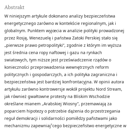
Abstrakt
W niniejszym artykule dokonano analizy bezpieczeństwa
energetycznego zarówno w kontekście regionalnym, jak i
globalnym. Punktem wyjœcia w analizie polityki prowadzonej
przez Rosję, Wenezuelę i państwa Zatoki Perskiej stało się
„pierwsze prawo petropolityki”, zgodnie z którym im wyższa
jest średnia cena ropy naftowej i gazu na rynkach
swiatowych, tym niższe jest przeświadczenie rządów o
konieczności przeprowadzenia wewnętrznych reform
politycznych i gospodarczych, a ich polityka zagraniczna i
bezpieczeństwa jest bardziej konfrontacyjna. W opinii autora
artykułu zarówno kontrowersje wokół projektu Nord Stream,
jak również gwałtowne protesty na Bliskim Wschodzie
określane mianem „Arabskiej Wiosny”, przemawiają za
poparciem hipotezy o potrzebie dążenia do przestrzegania
reguł demokracji i solidarności pomiêdzy pañstwami jako
mechanizmu zapewniaj¹cego bezpieczeñstwo energetyczne w