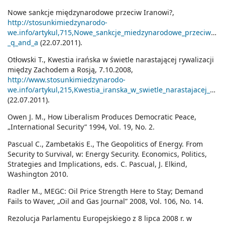
Nowe sankcje międzynarodowe przeciw Iranowi?,
http://stosunkimiedzynarodo-
we.info/artykul,715,Nowe_sankcje_miedzynarodowe_przeciw_Ira
_q_and_a
(22.07.2011).
Otłowski T., Kwestia irańska w świetle narastającej rywalizacji
między Zachodem a Rosją, 7.10.2008,
http://www.stosunkimiedzynarodo-
we.info/artykul,215,Kwestia_iranska_w_swietle_narastajacej_rywalizacji_miedzy_Zachodem_a_Rosja
(22.07.2011).
Owen J. M., How Liberalism Produces Democratic Peace,
„International Security” 1994, Vol. 19, No. 2.
Pascual C., Zambetakis E., The Geopolitics of Energy. From
Security to Survival, w: Energy Security. Economics, Politics,
Strategies and Implications, eds. C. Pascual, J. Elkind,
Washington 2010.
Radler M., MEGC: Oil Price Strength Here to Stay; Demand
Fails to Waver, „Oil and Gas Journal” 2008, Vol. 106, No. 14.
Rezolucja Parlamentu Europejskiego z 8 lipca 2008 r. w