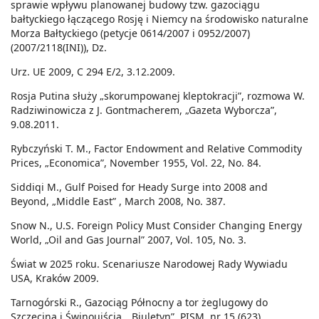
sprawie wpływu planowanej budowy tzw. gazociągu
bałtyckiego łączącego Rosję i Niemcy na środowisko naturalne
Morza Bałtyckiego (petycje 0614/2007 i 0952/2007)
(2007/2118(INI)), Dz.
Urz. UE 2009, C 294 E/2, 3.12.2009.
Rosja Putina służy „skorumpowanej kleptokracji”, rozmowa W.
Radziwinowicza z J. Gontmacherem, „Gazeta Wyborcza”,
9.08.2011.
Rybczyński T. M., Factor Endowment and Relative Commodity
Prices, „Economica”, November 1955, Vol. 22, No. 84.
Siddiqi M., Gulf Poised for Heady Surge into 2008 and
Beyond, „Middle East” , March 2008, No. 387.
Snow N., U.S. Foreign Policy Must Consider Changing Energy
World, „Oil and Gas Journal” 2007, Vol. 105, No. 3.
Świat w 2025 roku. Scenariusze Narodowej Rady Wywiadu
USA, Kraków 2009.
Tarnogórski R., Gazociąg Północny a tor żeglugowy do
Szczecina i Świnoujścia, „Biuletyn”, PISM, nr 15 (623),