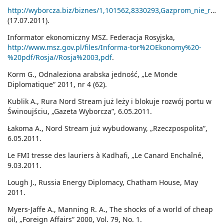
http://wyborcza.biz/biznes/1,101562,8330293,Gazprom_nie_radzi_sobie_z_eksportem_gazu__Wysle_tyle.html
(17.07.2011).
Informator ekonomiczny MSZ. Federacja Rosyjska,
http://www.msz.gov.pl/files/Informa-tor%2OEkonomy%20-
%20pdf/Rosja//Rosja%2003,pdf
.
Korm G., Odnaleziona arabska jedność, „Le Monde
Diplomatique” 2011, nr 4 (62).
Kublik A., Rura Nord Stream już leży i blokuje rozwój portu w
Świnoujściu, „Gazeta Wyborcza”, 6.05.2011.
Łakoma A., Nord Stream już wybudowany, „Rzeczpospolita”,
6.05.2011.
Le FMI tresse des lauriers à Kadhafi, „Le Canard Enchaîné,
9.03.2011.
Lough J., Russia Energy Diplomacy, Chatham House, May
2011.
Myers-Jaffe A., Manning R. A., The shocks of a world of cheap
oil, „Foreign Affairs” 2000, Vol. 79, No. 1.