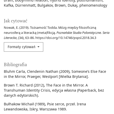
brain
body/mind relation
hybrid identity
posthumanism
Kafka
Dürrenmatt
Bulgakov
Brown
Dukaj
phenomenology
Jak cytować
Nowak, E. (2019). Tożsamość Todda. Mózg między filozoficzną
neurosferą a literacką (meta)fikcją.
Poznańskie Studia Polonistyczne. Seria
Literacka
, (34), 63–86. https://doi.org/10.14746/pspsl.2018.34.3
Formaty cytowań
Bibliografia
Bluhm Carla, Clendenin Nathan (2009), Someone’s Else Face
in the Mirror, Praeger, Westport [Wielka Brytania].
Brown T. Richard (2012), The Face in the Mirror. A
Transhuman Identity Crisis, edycja własna (Paperback, bez
danych edytorskich).
Bułhakow Michaił (1989), Psie serce, przeł. Irena
Lewandowska, Iskry, Warszawa 1989.