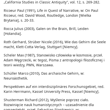
„California Studies in Classic Antiquity”, vol. 12, s. 269-282.
Ricoeur Paul (1991), Life in Quest of Narrative, w: On Paul
Ricoeur, red. David Wood, Routledge, London [Wielka
Brytania], s. 20-33.
Rocca Julius (2003), Galen on the Brain, Brill, Leiden
[Holandia].
Roth Gerhard, Strüber Nicole (2016), Wie das Gehirn die Seele
macht, Klett-Cotta Verlag, Stuttgart [Niemcy].
Scheler Max (1987), Stanowisko człowieka w kosmosie, przeł.
Adam Węgrzecki, w: tegoż, Pisma z antropologii filozoficznej i
teorii wiedzy, PWN, Warszawa.
Schüller Marco (2010), Das archaische Gehirn, w:
Neuroästhetik.
Perspektiven auf ein interdisziplinäres Forschunsgebiet, red.
Karin Herrmann, Kassel University Press, Kassel [Niemcy].
Shusterman Richard (2012), Myślenie poprzez ciało.
Rozwinięcie nauk humanistycznych – uzasadnienie dla
somaestetyki, przeł. Sebastian Stankiewicz, w: