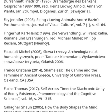
Dürrenmatt Friedrich (1996), Dramaturgie des Denkens.
Gespräche 1988-1990, red. Heinz Ludwig Arnold, Anna von
Planta, Jan Strümpel, Diogenes, Zürich [Szwajcaria].
Fay Jennifer (2008), Seing / Loving Animals: André Bazin’s
Posthumanism, „Journal of Visual Culture”, vol. 7 (1), s. 41-64.
Fingerhut Karl-Heinz (1994), Die Verwandlung, w: Franz Kafka.
Romane und Erzählungen, red. Michael Müller, Philipp
Reclam, Stuttgart [Niemcy].
Foucault Michel (2006), Słowa i rzeczy. Archeologia nauk
humanistycznych, przeł. Tadeusz Komendant, Wydawnictwo
słowo/obraz terytoria, Gdańsk 2006.
Franco Cristiana (2014), Shameless: The Canine and the
Feminine in Ancient Greece, University of California Press,
Oakland, CA [USA].
Fuchs Thomas (2017), Self Across Time: the Diachronic Unity
of Bodily Existence, „Phenomenology and the Cognitive
Sciences”, vol. 16, s. 291-315.
Gallagher Shaun (2005), How the Body Shapes the Mind,