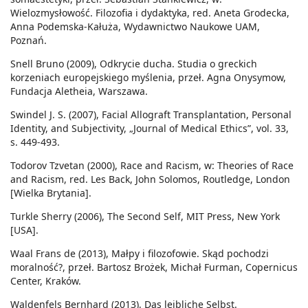
Wielozmysłowość. Filozofia i dydaktyka, red. Aneta Grodecka,
Anna Podemska-Kałuża, Wydawnictwo Naukowe UAM,
Poznań.
Snell Bruno (2009), Odkrycie ducha. Studia o greckich
korzeniach europejskiego myślenia, przeł. Agna Onysymow,
Fundacja Aletheia, Warszawa.
Swindel J. S. (2007), Facial Allograft Transplantation, Personal
Identity, and Subjectivity, „Journal of Medical Ethics”, vol. 33,
s. 449-493.
Todorov Tzvetan (2000), Race and Racism, w: Theories of Race
and Racism, red. Les Back, John Solomos, Routledge, London
[Wielka Brytania].
Turkle Sherry (2006), The Second Self, MIT Press, New York
[USA].
Waal Frans de (2013), Małpy i filozofowie. Skąd pochodzi
moralność?, przeł. Bartosz Brożek, Michał Furman, Copernicus
Center, Kraków.
Waldenfels Bernhard (2013), Das leibliche Selbst.