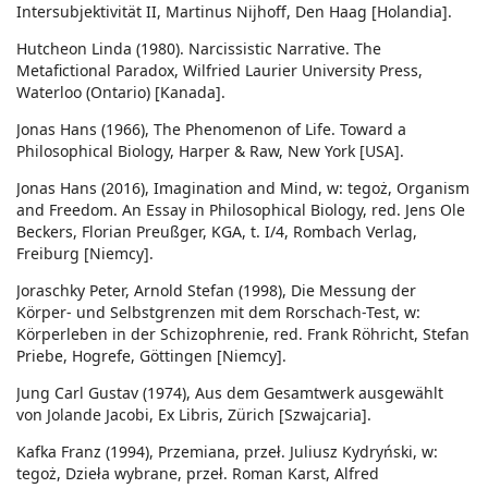
Intersubjektivität II, Martinus Nijhoff, Den Haag [Holandia].
Hutcheon Linda (1980). Narcissistic Narrative. The
Metafictional Paradox, Wilfried Laurier University Press,
Waterloo (Ontario) [Kanada].
Jonas Hans (1966), The Phenomenon of Life. Toward a
Philosophical Biology, Harper & Raw, New York [USA].
Jonas Hans (2016), Imagination and Mind, w: tegoż, Organism
and Freedom. An Essay in Philosophical Biology, red. Jens Ole
Beckers, Florian Preußger, KGA, t. I/4, Rombach Verlag,
Freiburg [Niemcy].
Joraschky Peter, Arnold Stefan (1998), Die Messung der
Körper- und Selbstgrenzen mit dem Rorschach-Test, w:
Körperleben in der Schizophrenie, red. Frank Röhricht, Stefan
Priebe, Hogrefe, Göttingen [Niemcy].
Jung Carl Gustav (1974), Aus dem Gesamtwerk ausgewählt
von Jolande Jacobi, Ex Libris, Zürich [Szwajcaria].
Kafka Franz (1994), Przemiana, przeł. Juliusz Kydryński, w:
tegoż, Dzieła wybrane, przeł. Roman Karst, Alfred