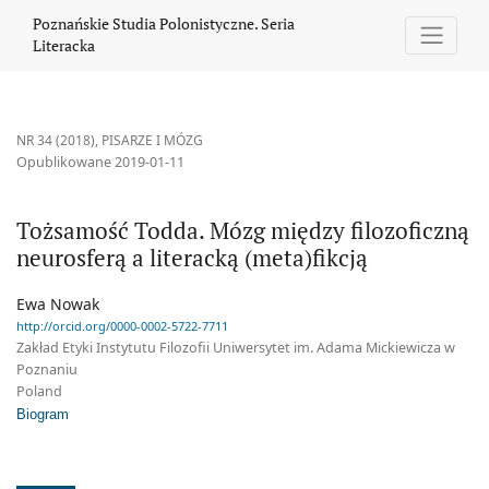
Tożsamość Todda. Mózg między filozoficzną neurosferą a literack
Poznańskie Studia Polonistyczne. Seria
Literacka
NR 34 (2018)
,
PISARZE I MÓZG
Opublikowane 2019-01-11
Tożsamość Todda. Mózg między filozoficzną
neurosferą a literacką (meta)fikcją
Ewa Nowak
http://orcid.org/0000-0002-5722-7711
Zakład Etyki Instytutu Filozofii Uniwersytet im. Adama Mickiewicza w
Poznaniu
Poland
Biogram