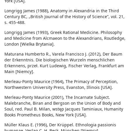
York [USA].
Longrigg James (1988), Anatomy in Alexandria in the Third
Century BC, „British Journal of the History of Science”, vol. 21,
s. 455-488.
Longrigg James (1993), Greek Rational Medicine. Philosophy
and Medicine from Alcmaeon to the Alexandrians, Routledge,
London [Wielka Brytania].
Maturana Humberto R., Varela Francisco J. (2012), Der Baum
der Erkenntnis. Die biologischen Wurzeln menschlichen
Erkennens, przeł. Kurt Ludewig, Fischer Verlag, Frankfurt am
Main [Niemcy].
Merleau-Ponty Maurice (1964), The Primacy of Perception,
Northwestern University Press, Evanston, Illinois [USA].
Merleau-Ponty Maurice (2001), The Incarnate Subject.
Malebranche, Biran and Bergson on the Union of Body and
Soul, red. Paul B. Milan, wstęp Jacques Taminiaux, Humanity
Books Prometheus Books, New York [USA].
Müller Klaus E. (1996), Der Krüppel. Ethnologia passionis
humanae, Verlag C. H. Beck, München [Niemcy].