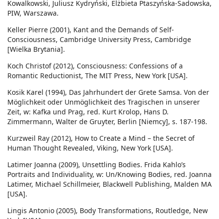
Kowalkowski, Juliusz Kydryński, Elżbieta Ptaszyńska-Sadowska,
PIW, Warszawa.
Keller Pierre (2001), Kant and the Demands of Self-
Consciousness, Cambridge University Press, Cambridge
[Wielka Brytania].
Koch Christof (2012), Consciousness: Confessions of a
Romantic Reductionist, The MIT Press, New York [USA].
Kosik Karel (1994), Das Jahrhundert der Grete Samsa. Von der
Möglichkeit oder Unmöglichkeit des Tragischen in unserer
Zeit, w: Kafka und Prag, red. Kurt Krolop, Hans D.
Zimmermann, Walter de Gruyter, Berlin [Niemcy], s. 187-198.
Kurzweil Ray (2012), How to Create a Mind – the Secret of
Human Thought Revealed, Viking, New York [USA].
Latimer Joanna (2009), Unsettling Bodies. Frida Kahlo’s
Portraits and Individuality, w: Un/Knowing Bodies, red. Joanna
Latimer, Michael Schillmeier, Blackwell Publishing, Malden MA
[USA].
Lingis Antonio (2005), Body Transformations, Routledge, New