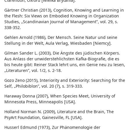
Clarendon, Oxford [Wielka Brytania].
Gärtner Christian (2013), Cognition, Knowing and Learning in
the Flesh: Six Views on Embodied Knowing in Organization
Studies, „Scandinavian Journal of Management”, vol. 29, s.
338-352.
Gehlen Arnold (1986), Der Mensch. Seine Natur und seine
Stellung in der Welt, Aula Verlag, Wiesbaden [Niemcy].
Gilman Sander L. (2003), Die Ängste des jüdischen Körpers.
Aus Anlass der unwiderstehlichsten Kafka-Biografie, die es
bis heute gibt: Reiner Stack lehrt uns, ein Genie neu zu lesen,
„Literaturen”, vol. 1/2, s. 2-18.
Gozo Zeno (2015), Interiority and Exteriority: Searching for the
Self, „Philobiblon”, vol. 20 (7), s. 319-333.
Haraway Donna (2007), When Species Meet, University of
Minnesota Press, Minneapolis [USA].
Holland Norman N. (2009), Literature and the Brain, The
PsyArt Foundation, Gainesville, FL [USA].
Husserl Edmund (1973), Zur Phänomenologie der