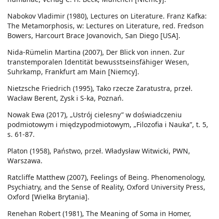
Nabokov Vladimir (1980), Lectures on Literature. Franz Kafka:
The Metamorphosis, w: Lectures on Literature, red. Fredson
Bowers, Harcourt Brace Jovanovich, San Diego [USA].
Nida-Rümelin Martina (2007), Der Blick von innen. Zur
transtemporalen Identität bewusstseinsfähiger Wesen,
Suhrkamp, Frankfurt am Main [Niemcy].
Nietzsche Friedrich (1995), Tako rzecze Zaratustra, przeł.
Wacław Berent, Zysk i S-ka, Poznań.
Nowak Ewa (2017), „Ustrój cielesny” w doświadczeniu
podmiotowym i międzypodmiotowym, „Filozofia i Nauka”, t. 5,
s. 61-87.
Platon (1958), Państwo, przeł. Władysław Witwicki, PWN,
Warszawa.
Ratcliffe Matthew (2007), Feelings of Being. Phenomenology,
Psychiatry, and the Sense of Reality, Oxford University Press,
Oxford [Wielka Brytania].
Renehan Robert (1981), The Meaning of Soma in Homer,