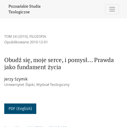
Obudź się, moje serce, i pomysł... Prawda jako fundament życia
Poznańskie Studia
Teologiczne
TOM 24 (2010)
,
FILOZOFIA
Opublikowane 2010-12-01
Obudź się, moje serce, i pomysł... Prawda
jako fundament życia
Jerzy Szymik
Uniwersytet Śląski, Wydział Teologiczny
PDF (English)