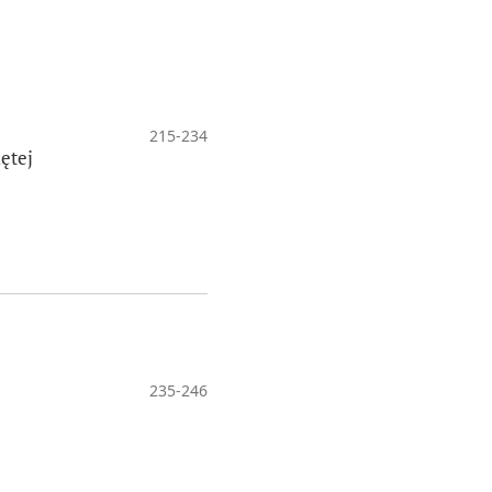
215-234
ętej
235-246