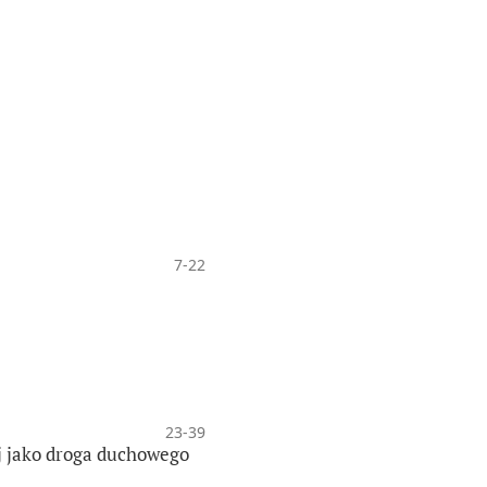
7-22
23-39
j jako droga duchowego