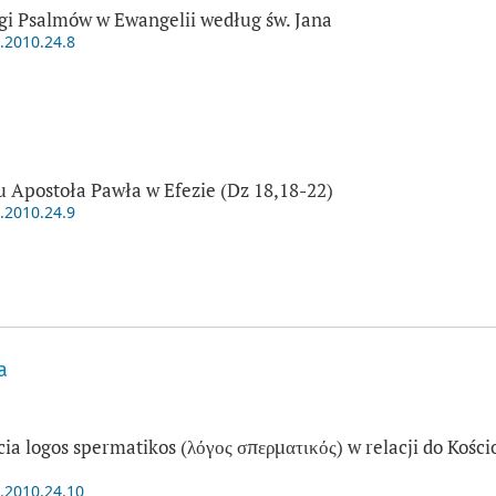
ęgi Psalmów w Ewangelii według św. Jana
t.2010.24.8
 Apostoła Pawła w Efezie (Dz 18,18-22)
t.2010.24.9
a
ia logos spermatikos (λόγος σπερματικός) w relacji do Kośc
t.2010.24.10