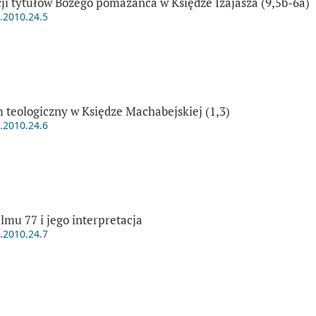
ji tytułów Bożego pomazańca w Księdze Izajasza (9,5b-6a)
t.2010.24.5
 teologiczny w Księdze Machabejskiej (1,3)
t.2010.24.6
lmu 77 i jego interpretacja
t.2010.24.7