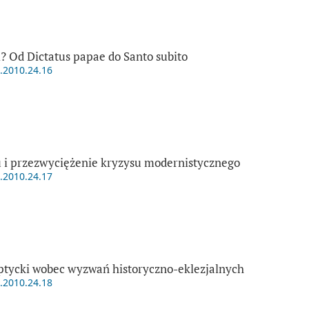
ji? Od Dictatus papae do Santo subito
t.2010.24.16
i przezwyciężenie kryzysu modernistycznego
t.2010.24.17
ptycki wobec wyzwań historyczno-eklezjalnych
t.2010.24.18