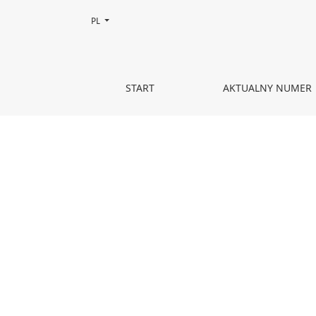
Zmień język, obecnie wybrany to:
PL
Tom 24 (2010)
START
AKTUALNY NUMER