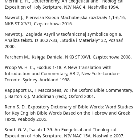
Merrill E. H., Deuteronomy. An Exegetical and Theological
Exposition of Holy Scripture, NIV NAC 4, Nashville 1994.
Nawrot J., Pierwsza Księga Machabejska rozdziały 1,1-6,16,
NKB ST XIV/1, Częstochowa 2016.
Nawrot J., Zagłada Asyrii w teofanicznej symbolice ognia.
Analiza tekstu Iz 30,27-33, „Studia i Materiały” 32, Poznań
2000.
Parchem M., Księga Daniela, NKB ST XXVI, Częstochowa 2008.
Propp W. H. C., Exodus 1-18. A New Translation with
Introduction and Commentary, AB 2, New York–London–
Toronto–Sydney–Auckland 1998.
Rappaport U., 1 Maccabees, w: The Oxford Bible Commentary,
J. Barton & J. Muddiman (red.), Oxford 2001.
Renn S. D., Expository Dictionary of Bible Words: Word Studies
for Key English Bible Words Based on the Hebrew and Greek
Texts, Peabody 2005.
Smith G. V., Isaiah 1-39. An Exegetical and Theological
Exposition of Holy Scripture, NIV NAC 15A, Nashville 2007.