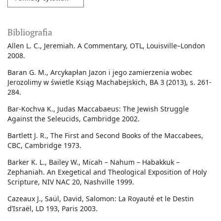
Bibliografia
Allen L. C., Jeremiah. A Commentary, OTL, Louisville–London
2008.
Baran G. M., Arcykapłan Jazon i jego zamierzenia wobec
Jerozolimy w świetle Ksiąg Machabejskich, BA 3 (2013), s. 261-
284.
Bar-Kochva K., Judas Maccabaeus: The Jewish Struggle
Against the Seleucids, Cambridge 2002.
Bartlett J. R., The First and Second Books of the Maccabees,
CBC, Cambridge 1973.
Barker K. L., Bailey W., Micah – Nahum – Habakkuk –
Zephaniah. An Exegetical and Theological Exposition of Holy
Scripture, NIV NAC 20, Nashville 1999.
Cazeaux J., Saül, David, Salomon: La Royauté et le Destin
d’Israël, LD 193, Paris 2003.