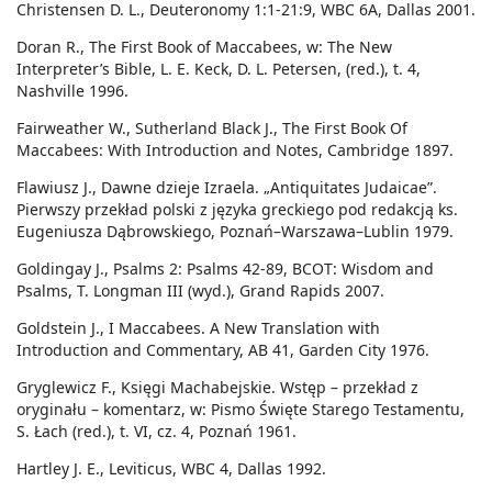
Christensen D. L., Deuteronomy 1:1-21:9, WBC 6A, Dallas 2001.
Doran R., The First Book of Maccabees, w: The New
Interpreter’s Bible, L. E. Keck, D. L. Petersen, (red.), t. 4,
Nashville 1996.
Fairweather W., Sutherland Black J., The First Book Of
Maccabees: With Introduction and Notes, Cambridge 1897.
Flawiusz J., Dawne dzieje Izraela. „Antiquitates Judaicae”.
Pierwszy przekład polski z języka greckiego pod redakcją ks.
Eugeniusza Dąbrowskiego, Poznań–Warszawa–Lublin 1979.
Goldingay J., Psalms 2: Psalms 42-89, BCOT: Wisdom and
Psalms, T. Longman III (wyd.), Grand Rapids 2007.
Goldstein J., I Maccabees. A New Translation with
Introduction and Commentary, AB 41, Garden City 1976.
Gryglewicz F., Księgi Machabejskie. Wstęp – przekład z
oryginału – komentarz, w: Pismo Święte Starego Testamentu,
S. Łach (red.), t. VI, cz. 4, Poznań 1961.
Hartley J. E., Leviticus, WBC 4, Dallas 1992.