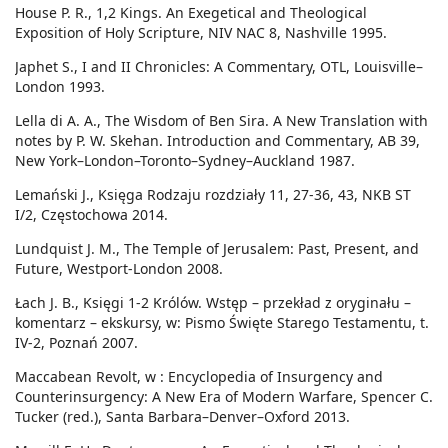
House P. R., 1,2 Kings. An Exegetical and Theological
Exposition of Holy Scripture, NIV NAC 8, Nashville 1995.
Japhet S., I and II Chronicles: A Commentary, OTL, Louisville–
London 1993.
Lella di A. A., The Wisdom of Ben Sira. A New Translation with
notes by P. W. Skehan. Introduction and Commentary, AB 39,
New York–London–Toronto–Sydney–Auckland 1987.
Lemański J., Księga Rodzaju rozdziały 11, 27-36, 43, NKB ST
I/2, Częstochowa 2014.
Lundquist J. M., The Temple of Jerusalem: Past, Present, and
Future, Westport-London 2008.
Łach J. B., Księgi 1-2 Królów. Wstęp – przekład z oryginału –
komentarz – ekskursy, w: Pismo Święte Starego Testamentu, t.
IV-2, Poznań 2007.
Maccabean Revolt, w : Encyclopedia of Insurgency and
Counterinsurgency: A New Era of Modern Warfare, Spencer C.
Tucker (red.), Santa Barbara–Denver–Oxford 2013.