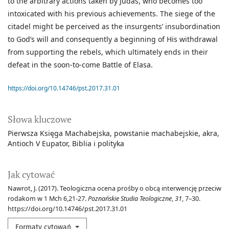
to the arbitrary actions taken by Judas, who becomes too
intoxicated with his previous achievements. The siege of the
citadel might be perceived as the insurgents’ insubordination
to God’s will and consequently a beginning of His withdrawal
from supporting the rebels, which ultimately ends in their
defeat in the soon-to-come Battle of Elasa.
https://doi.org/10.14746/pst.2017.31.01
Słowa kluczowe
Pierwsza Księga Machabejska
powstanie machabejskie
akra
Antioch V Eupator
Biblia i polityka
Jak cytować
Nawrot, J. (2017). Teologiczna ocena prośby o obcą interwencję przeciw
rodakom w 1 Mch 6,21-27.
Poznańskie Studia Teologiczne
,
31
, 7–30.
https://doi.org/10.14746/pst.2017.31.01
Formaty cytowań