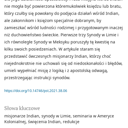
nie mogła być powierzona któremukolwiek księdzu lub bratu,
który czułby się powołany do podjęcia działań wśród Indian,
ale zakonnikom i księżom specjalnie dobranym, by
zamieszkać wśród ludności rodzimej i przygotowanym inaczej
niż duchowieństwo świeckie. Pierwsze trzy Synody w Limie i
ich równoległe Synody w Meksyku poruszyły tę kwestię na
kilku swoich posiedzeniach. W artykule staram się
przedstawić ówczesnych misjonarzy Indian, którzy choć
niejednokrotnie nie uchowali się od niedoskonałości i błędów,
umieli wypełniać misję z logiką i z apostolską odwagą,
przestrzegając instrukcji synodów.
https://doi.org/10.14746/pst.2021.38.06
Słowa kluczowe
misjonarze Indian
synody w Limie
seminaria w Ameryce
Kolonialnej
święcenia Indian
redukcje