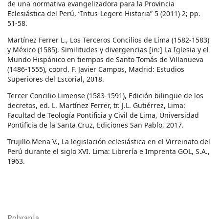
de una normativa evangelizadora para la Provincia
Eclesiástica del Perú, “Intus-Legere Historia” 5 (2011) 2; pp.
51-58.
Martínez Ferrer L., Los Terceros Concilios de Lima (1582-1583)
y México (1585). Similitudes y divergencias [in:] La Iglesia y el
Mundo Hispánico en tiempos de Santo Tomás de Villanueva
(1486-1555), coord. F. Javier Campos, Madrid: Estudios
Superiores del Escorial, 2018.
Tercer Concilio Limense (1583-1591), Edición bilingüe de los
decretos, ed. L. Martínez Ferrer, tr. J.L. Gutiérrez, Lima:
Facultad de Teología Pontificia y Civil de Lima, Universidad
Pontificia de la Santa Cruz, Ediciones San Pablo, 2017.
Trujillo Mena V., La legislación eclesiástica en el Virreinato del
Perú durante el siglo XVI. Lima: Librería e Imprenta GOL, S.A.,
1963.
Pobrania