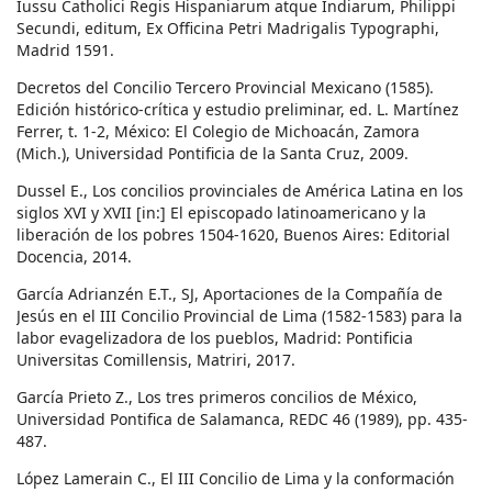
Iussu Catholici Regis Hispaniarum atque Indiarum, Philippi
Secundi, editum, Ex Officina Petri Madrigalis Typographi,
Madrid 1591.
Decretos del Concilio Tercero Provincial Mexicano (1585).
Edición histórico-crítica y estudio preliminar, ed. L. Martínez
Ferrer, t. 1-2, México: El Colegio de Michoacán, Zamora
(Mich.), Universidad Pontificia de la Santa Cruz, 2009.
Dussel E., Los concilios provinciales de América Latina en los
siglos XVI y XVII [in:] El episcopado latinoamericano y la
liberación de los pobres 1504-1620, Buenos Aires: Editorial
Docencia, 2014.
García Adrianzén E.T., SJ, Aportaciones de la Compañía de
Jesús en el III Concilio Provincial de Lima (1582-1583) para la
labor evagelizadora de los pueblos, Madrid: Pontificia
Universitas Comillensis, Matriri, 2017.
García Prieto Z., Los tres primeros concilios de México,
Universidad Pontifica de Salamanca, REDC 46 (1989), pp. 435-
487.
López Lamerain C., El III Concilio de Lima y la conformación