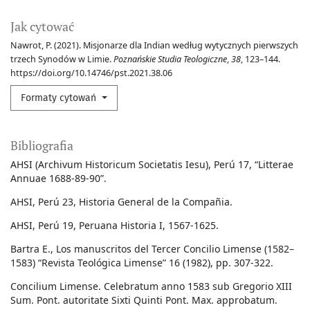
Jak cytować
Nawrot, P. (2021). Misjonarze dla Indian według wytycznych pierwszych
trzech Synodów w Limie.
Poznańskie Studia Teologiczne
,
38
, 123–144.
https://doi.org/10.14746/pst.2021.38.06
Formaty cytowań
Bibliografia
AHSI (Archivum Historicum Societatis Iesu), Perú 17, “Litterae
Annuae 1688-89-90”.
AHSI, Perú 23, Historia General de la Compañia.
AHSI, Perú 19, Peruana Historia I, 1567-1625.
Bartra E., Los manuscritos del Tercer Concilio Limense (1582–
1583) “Revista Teológica Limense” 16 (1982), pp. 307-322.
Concilium Limense. Celebratum anno 1583 sub Gregorio XIII
Sum. Pont. autoritate Sixti Quinti Pont. Max. approbatum.