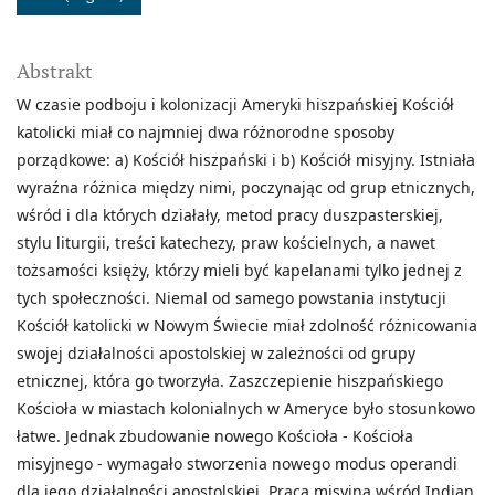
Abstrakt
W czasie podboju i kolonizacji Ameryki hiszpańskiej Kościół
katolicki miał co najmniej dwa różnorodne sposoby
porządkowe: a) Kościół hiszpański i b) Kościół misyjny. Istniała
wyraźna różnica między nimi, poczynając od grup etnicznych,
wśród i dla których działały, metod pracy duszpasterskiej,
stylu liturgii, treści katechezy, praw kościelnych, a nawet
tożsamości księży, którzy mieli być kapelanami tylko jednej z
tych społeczności. Niemal od samego powstania instytucji
Kościół katolicki w Nowym Świecie miał zdolność różnicowania
swojej działalności apostolskiej w zależności od grupy
etnicznej, która go tworzyła. Zaszczepienie hiszpańskiego
Kościoła w miastach kolonialnych w Ameryce było stosunkowo
łatwe. Jednak zbudowanie nowego Kościoła - Kościoła
misyjnego - wymagało stworzenia nowego modus operandi
dla jego działalności apostolskiej. Praca misyjna wśród Indian