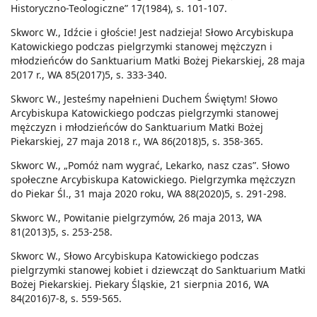
Historyczno-Teologiczne” 17(1984), s. 101-107.
Skworc W., Idźcie i głoście! Jest nadzieja! Słowo Arcybiskupa
Katowickiego podczas pielgrzymki stanowej mężczyzn i
młodzieńców do Sanktuarium Matki Bożej Piekarskiej, 28 maja
2017 r., WA 85(2017)5, s. 333-340.
Skworc W., Jesteśmy napełnieni Duchem Świętym! Słowo
Arcybiskupa Katowickiego podczas pielgrzymki stanowej
mężczyzn i młodzieńców do Sanktuarium Matki Bożej
Piekarskiej, 27 maja 2018 r., WA 86(2018)5, s. 358-365.
Skworc W., „Pomóż nam wygrać, Lekarko, nasz czas”. Słowo
społeczne Arcybiskupa Katowickiego. Pielgrzymka mężczyzn
do Piekar Śl., 31 maja 2020 roku, WA 88(2020)5, s. 291-298.
Skworc W., Powitanie pielgrzymów, 26 maja 2013, WA
81(2013)5, s. 253-258.
Skworc W., Słowo Arcybiskupa Katowickiego podczas
pielgrzymki stanowej kobiet i dziewcząt do Sanktuarium Matki
Bożej Piekarskiej. Piekary Śląskie, 21 sierpnia 2016, WA
84(2016)7-8, s. 559-565.