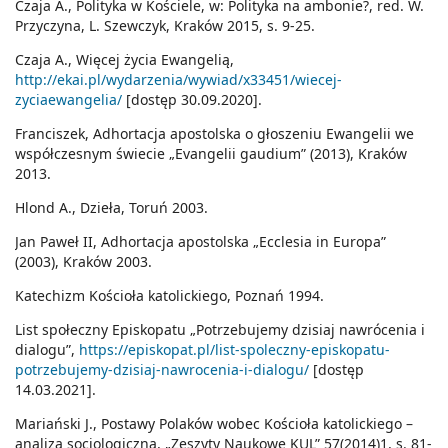
Czaja A., Polityka w Kościele, w: Polityka na ambonie?, red. W.
Przyczyna, L. Szewczyk, Kraków 2015, s. 9-25.
Czaja A., Więcej życia Ewangelią,
http://ekai.pl/wydarzenia/wywiad/x33451/wiecej-
zyciaewangelia/
[dostęp 30.09.2020].
Franciszek, Adhortacja apostolska o głoszeniu Ewangelii we
współczesnym świecie „Evangelii gaudium” (2013), Kraków
2013.
Hlond A., Dzieła, Toruń 2003.
Jan Paweł II, Adhortacja apostolska „Ecclesia in Europa”
(2003), Kraków 2003.
Katechizm Kościoła katolickiego, Poznań 1994.
List społeczny Episkopatu „Potrzebujemy dzisiaj nawrócenia i
dialogu”,
https://episkopat.pl/list-spoleczny-episkopatu-
potrzebujemy-dzisiaj-nawrocenia-i-dialogu/
[dostęp
14.03.2021].
Mariański J., Postawy Polaków wobec Kościoła katolickiego –
analiza socjologiczna, „Zeszyty Naukowe KUL” 57(2014)1, s. 81-