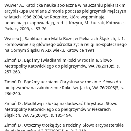
Wuwer A., Katolicka nauka społeczna w nauczaniu piekarskim
arcybiskupa Damiana Zimonia podczas pielgrzymek mężczyzn
w latach 1986-2004, w: Rocznice, które wspominają,
uobecniają i zapowiadają, red. J. Kozyra, M. Łuczak, Katowice–
Piekary 2005, s. 33-76.
Wycisło J., Sanktuarium Matki Bożej w Piekarach Śląskich, t. 1:
Formowanie się głównego ośrodka życia religijno-społecznego
na Górnym Śląsku w XIX wieku, Katowice 1991.
Zimoń D., Bądźmy świadkami miłości w rodzinie. Słowo
Metropolity Katowickiego do pielgrzymów, WA 78(2010)5, s.
257-263.
Zimoń D., Bądźmy uczniami Chrystusa w rodzinie. Słowo do
pielgrzymów na zakończenie Roku św. Jacka, WA 76(2008)5, s.
236-240.
Zimoń D., Modlitwą i służbą naśladować Chrystusa. Słowo
Metropolity Katowickiego do pielgrzymów w Piekarach
Śląskich, WA 72(2004)5, s. 185-194.
Zimoń D., Otoczmy troską życie rodziny. Słowo arcypasterskie
do pielgrzymów, WA 77(2009)5, s. 213-218.