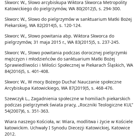
Skworc W., Słowo arcybiskupa Wiktora Skworca Metropolity
Katowickiego do pielgrzymów, WA 80(2012)5, s. 294-300.
Skworc W., Słowo do pielgrzymów w sanktuarium Matki Bożej
Piekarskiej, WA 82(2014)5, s. 120-124.
Skworc W., Słowo powitania abp. Wiktora Skworca do
pielgrzymów, 31 maja 2015 r., WA 83(2015)5, s. 237-245.
Skworc W., Słowo powitania podczas dorocznej pielgrzymki
mężczyzn i młodzieńców do sanktuarium Matki Bożej
Sprawiedliwości i Miłości Społecznej w Piekarach Śląskich, WA
84(2016)5, s. 401-408.
Skworc W., W mocy Bożego Ducha! Nauczanie społeczne
Arcybiskupa Katowickiego, WA 87(2019)5, s. 468-476.
Szewczyk L., Zagadnienia społeczne w homiliach piekarskich
podczas pielgrzymek świata pracy, „Roczniki Teologiczne KUL”
54(2007)6, s. 351-363.
Wiara naszego Kościoła, w: Wiara, modlitwa i życie w Kościele
katowickim. Uchwały I Synodu Diecezji Katowickiej, Katowice
2012.