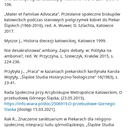
106.
„Mater et Familiae Advocata”. Przesłanie społeczne biskupów
katowickich podczas stanowych pielgrzymek kobiet do Piekar
Śląskich (1966-2016), red. A. Wuwer, D. Szlachta, Katowice
2017.
Myszor J., Historia diecezji katowickiej, Katowice 1999.
Nie desakralizować ambony. Zapis debaty, w: Polityka na
ambonie?, red. W. Przyczyna, L. Szewczyk, Kraków 2015, s.
224-236.
Przybyła J., „Praca” w kazaniach piekarskich kardynała Karola
Wojtyły, „Śląskie Studia Historyczno-Teologiczne” 16(1983), s.
23-41.
Rada Społeczna przy Arcybiskupie Metropolicie Katowickim, O
przebudowę Górnego Śląska, (23.05.2015),
https://info.wiara.pl/doc/2506919.O-przebudowe-Gornego-
Slaska
[dostęp 15.03.2021].
Rak R., Znaczenie sanktuarium w Piekarach dla religijno-
społecznej integracji ludu górnośląskiego, „Śląskie Studia