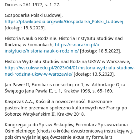
Diocesis 2A1 1977, s. 1–27.
Gospodarka Polski Ludowej,
https://pl.wikipedia.org/wiki/Gospodarka_Polski_Ludowej
[dostęp: 15.5.2023].
Historia Nauk o Rodzinie. Historia Instytutu Studiów nad
Rodziną w Łomiankach,
https://isnarakm.pl/o-
instytucie/historia-nauk-o-rodzinie/
[dostęp: 18.5.2023].
Historia Wydziału Studiów nad Rodziną UKSW w Warszawie,
https://wsr.uksw.edu.pl/2023/04/01/historia-wydzialu-studiow-
nad-rodzina-uksw-w-warszawie/
[dostęp: 13.5.2023].
Jan Paweł II, Familiaris consortio, nr 1, w: Adhortacje Ojca
Świętego Jana Pawła II, t. 1, Kraków 1996, s. 65–160.
Kasprzak A.A., Kościół a nowoczesność. Rozeznanie
pastoralne przemian społeczno-kulturowych we Francji po
Soborze Watykańskim II, Kraków 2018.
Kongregacja do Spraw Biskupów, Formularz Sprawozdania
Ośmioletniego [chodzi o krótką dwustronicową instrukcję w j.
polskim wyjaśniającą ówcześnie aktualny formularz