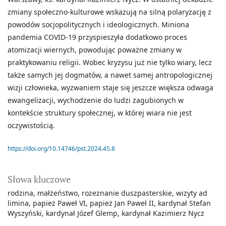
zmiany społeczno-kulturowe wskazują na silną polaryzację z
powodów socjopolitycznych i ideologicznych. Miniona
pandemia COVID-19 przyspieszyła dodatkowo proces
atomizacji wiernych, powodując poważne zmiany w
praktykowaniu religii. Wobec kryzysu już nie tylko wiary, lecz
także samych jej dogmatów, a nawet samej antropologicznej
wizji człowieka, wyzwaniem staje się jeszcze większa odwaga
ewangelizacji, wychodzenie do ludzi zagubionych w
kontekście struktury społecznej, w której wiara nie jest
oczywistością.
https://doi.org/10.14746/pst.2024.45.8
Słowa kluczowe
rodzina
małżeństwo
rozeznanie duszpasterskie
wizyty ad
limina
papież Paweł VI
papież Jan Paweł II
kardynał Stefan
Wyszyński
kardynał Józef Glemp
kardynał Kazimierz Nycz