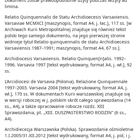
Dokument został prawdopodobnie użyty podczas wizyty ad
limina.
Relatio Quinquennalis de Statu Archidioecesis Varsaviensis.
Varsaviae MCMXCI [maszynopis, format A4, j. łac.], 117 ss. [w
Archiwach Kurii Metropolitalnej znajduje się również tekst
polski tego samego dokumentu, na jego pierwszej stronie
widnieje tytuł Relatio quinquennalis de statu Archidioecesis
Varsaviensis 1987–1991; maszynopis, format A4, 67 ss.].
Archidiocesis Varsaviensis. Relatio Quinquen[n]alis. 1992–
1996. Varsavia 1997 [tekst wydrukowany, format A4, j. wł.], 92
ss.
L’Arcidiocesi de Varsavia (Polonia). Relazione Quinquennale
1997–2003. Varsavia 2004 [tekst wydrukowany, format A4, j.
wł.], 170 ss. W dokumentach Kurii warszawskiej znajduje się
w wersji roboczej w j. polskim skrót całego sprawozdania (14
ss., A4), a także opracowanie robocze rozdz. XIII
Sprawozdania, pt. „XIII. DUSZPASTERSTWO RODZIN” (6 ss.,
A4).
Archidiecezja Warszawska (Polska). Sprawozdanie ośmioletnie
1.I.2005/31.XII.2012 [tekst wydrukowany, format A4, j. pol, i j.