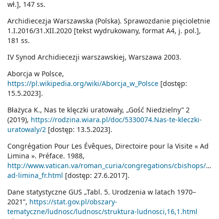
wł.], 147 ss.
Archidiecezja Warszawska (Polska). Sprawozdanie pięcioletnie
1.I.2016/31.XII.2020 [tekst wydrukowany, format A4, j. pol.],
181 ss.
IV Synod Archidiecezji warszawskiej, Warszawa 2003.
Aborcja w Polsce,
https://pl.wikipedia.org/wiki/Aborcja_w_Polsce
[dostęp:
15.5.2023].
Błażyca K., Nas te klęczki uratowały, „Gość Niedzielny” 2
(2019),
https://rodzina.wiara.pl/doc/5330074.Nas-te-kleczki-
uratowaly/2
[dostęp: 13.5.2023].
Congrégation Pour Les Évêques, Directoire pour la Visite « Ad
Limina ». Préface. 1988,
http://www.vatican.va/roman_curia/congregations/cbishops/doc
ad-limina_fr.html
[dostęp: 27.6.2017].
Dane statystyczne GUS „Tabl. 5. Urodzenia w latach 1970–
2021”,
https://stat.gov.pl/obszary-
tematyczne/ludnosc/ludnosc/struktura-ludnosci,16,1.html