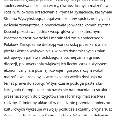
społeczeństwa od religii i wiary, również licznych małżeństw i
rodzin. W okresie urzędowania Prymasa Tysiąclecia, kardynała
Stefana Wyszyńskiego, negatywne zmiany społeczne były dla
Kościoła zewnętrzne, a powodowała je władza komunistyczna.
Kościół pozostawał jednak wciąż głównym i skutecznym
kreatorem etosu wartości i moralności życia społecznego
Polaków. Zarządzanie diecezją warszawską przez kardynała
Józefa Glempa wpisywało się w okres dynamicznych zmian
ustrojowych państwa polskiego, a później zmian granic
diecezji, po utworzeniu większej ich liczby. Wraz z kryzysem
ekonomicznym, a później rozwojem gospodarczym wokół
małżeństwa i rodziny, otwarta została wielka dyskusja na
temat prawa do aborcji. W tym czasie posługa pasterska
kardynała Glempa koncentrowała się na umacnianiu struktur
przeznaczonych do przygotowania i formacji małżeństwa i
rodziny. Odmienny układ sił w dziedzinie przemianspołeczno-
kulturowych wykazuje w swojej posłudze aktualny ordynariusz
Warszawy, ks. kardynał Kazimierz Nycz. W ostatniej dekadzie