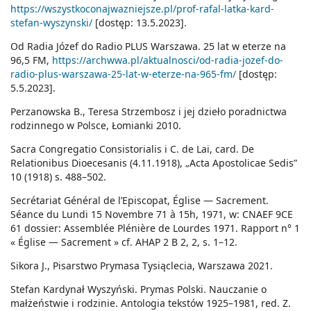
https://wszystkoconajwazniejsze.pl/prof-rafal-latka-kard-
stefan-wyszynski/
[dostęp: 13.5.2023].
Od Radia Józef do Radio PLUS Warszawa. 25 lat w eterze na
96,5 FM,
https://archwwa.pl/aktualnosci/od-radia-jozef-do-
radio-plus-warszawa-25-lat-w-eterze-na-965-fm/
[dostęp:
5.5.2023].
Perzanowska B., Teresa Strzembosz i jej dzieło poradnictwa
rodzinnego w Polsce, Łomianki 2010.
Sacra Congregatio Consistorialis i C. de Lai, card. De
Relationibus Dioecesanis (4.11.1918), „Acta Apostolicae Sedis”
10 (1918) s. 488–502.
Secrétariat Général de l’Episcopat, Église — Sacrement.
Séance du Lundi 15 Novembre 71 à 15h, 1971, w: CNAEF 9CE
61 dossier: Assemblée Plénière de Lourdes 1971. Rapport n° 1
« Église — Sacrement » cf. AHAP 2 B 2, 2, s. 1–12.
Sikora J., Pisarstwo Prymasa Tysiąclecia, Warszawa 2021.
Stefan Kardynał Wyszyński. Prymas Polski. Nauczanie o
małżeństwie i rodzinie. Antologia tekstów 1925–1981, red. Z.