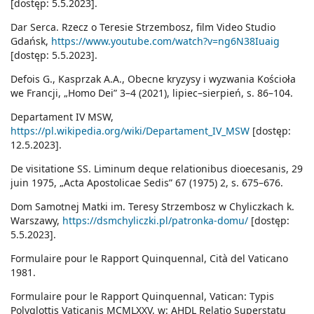
[dostęp: 5.5.2023].
Dar Serca. Rzecz o Teresie Strzembosz, film Video Studio
Gdańsk,
https://www.youtube.com/watch?v=ng6N38Iuaig
[dostęp: 5.5.2023].
Defois G., Kasprzak A.A., Obecne kryzysy i wyzwania Kościoła
we Francji, „Homo Dei” 3–4 (2021), lipiec–sierpień, s. 86–104.
Departament IV MSW,
https://pl.wikipedia.org/wiki/Departament_IV_MSW
[dostęp:
12.5.2023].
De visitatione SS. Liminum deque relationibus dioecesanis, 29
juin 1975, „Acta Apostolicae Sedis” 67 (1975) 2, s. 675–676.
Dom Samotnej Matki im. Teresy Strzembosz w Chyliczkach k.
Warszawy,
https://dsmchyliczki.pl/patronka-domu/
[dostęp:
5.5.2023].
Formulaire pour le Rapport Quinquennal, Cità del Vaticano
1981.
Formulaire pour le Rapport Quinquennal, Vatican: Typis
Polyglottis Vaticanis MCMLXXV, w: AHDL Relatio Superstatu