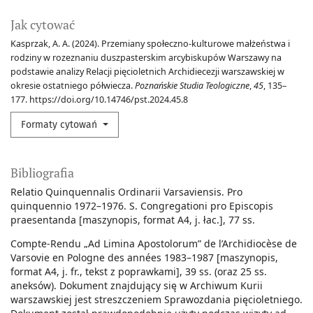
Jak cytować
Kasprzak, A. A. (2024). Przemiany społeczno-kulturowe małżeństwa i
rodziny w rozeznaniu duszpasterskim arcybiskupów Warszawy na
podstawie analizy Relacji pięcioletnich Archidiecezji warszawskiej w
okresie ostatniego półwiecza.
Poznańskie Studia Teologiczne
,
45
, 135–
177. https://doi.org/10.14746/pst.2024.45.8
Formaty cytowań
Bibliografia
Relatio Quinquennalis Ordinarii Varsaviensis. Pro
quinquennio 1972–1976. S. Congregationi pro Episcopis
praesentanda [maszynopis, format A4, j. łac.], 77 ss.
Compte-Rendu „Ad Limina Apostolorum” de l’Archidiocèse de
Varsovie en Pologne des années 1983–1987 [maszynopis,
format A4, j. fr., tekst z poprawkami], 39 ss. (oraz 25 ss.
aneksów). Dokument znajdujący się w Archiwum Kurii
warszawskiej jest streszczeniem Sprawozdania pięcioletniego.