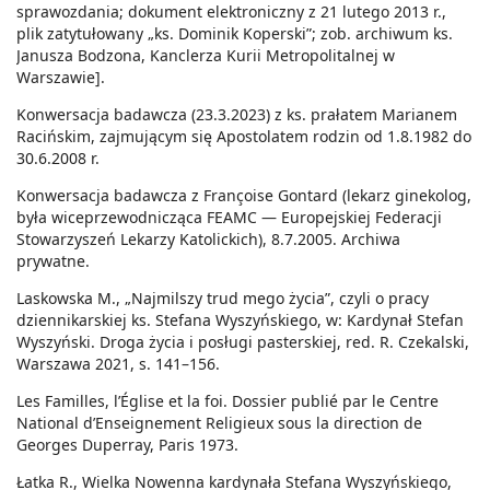
sprawozdania; dokument elektroniczny z 21 lutego 2013 r.,
plik zatytułowany „ks. Dominik Koperski”; zob. archiwum ks.
Janusza Bodzona, Kanclerza Kurii Metropolitalnej w
Warszawie].
Konwersacja badawcza (23.3.2023) z ks. prałatem Marianem
Racińskim, zajmującym się Apostolatem rodzin od 1.8.1982 do
30.6.2008 r.
Konwersacja badawcza z Françoise Gontard (lekarz ginekolog,
była wiceprzewodnicząca FEAMC — Europejskiej Federacji
Stowarzyszeń Lekarzy Katolickich), 8.7.2005. Archiwa
prywatne.
Laskowska M., „Najmilszy trud mego życia”, czyli o pracy
dziennikarskiej ks. Stefana Wyszyńskiego, w: Kardynał Stefan
Wyszyński. Droga życia i posługi pasterskiej, red. R. Czekalski,
Warszawa 2021, s. 141–156.
Les Familles, l’Église et la foi. Dossier publié par le Centre
National d’Enseignement Religieux sous la direction de
Georges Duperray, Paris 1973.
Łatka R., Wielka Nowenna kardynała Stefana Wyszyńskiego,