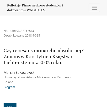
Czy renesans monarchii absolutnej? Zmianyw Konstytucji Księstw
Refleksje. Pismo naukowe studentów i
doktorantów WNPiD UAM
NR 1 (2010)
,
ARTYKUŁY
Opublikowane 2018-10-31
Czy renesans monarchii absolutnej?
Zmianyw Konstytucji Księstwa
Lichtensteinu z 2003 roku.
Marcin Łukaszewski
Uniwersytet im. Adama Mickiewicza w Poznaniu
Poland
Biogram