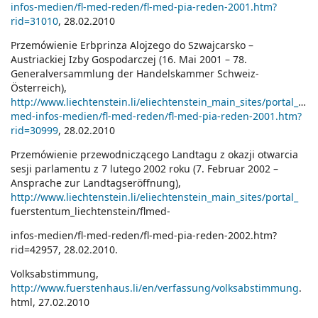
infos-medien/fl-med-reden/fl-med-pia-reden-2001.htm?
rid=31010
, 28.02.2010
Przemówienie Erbprinza Alojzego do Szwajcarsko –
Austriackiej Izby Gospodarczej (16. Mai 2001 – 78.
Generalversammlung der Handelskammer Schweiz-
Österreich),
http://www.liechtenstein.li/eliechtenstein_main_sites/portal_fue
med-infos-medien/fl-med-reden/fl-med-pia-reden-2001.htm?
rid=30999
, 28.02.2010
Przemówienie przewodniczącego Landtagu z okazji otwarcia
sesji parlamentu z 7 lutego 2002 roku (7. Februar 2002 –
Ansprache zur Landtagseröffnung),
http://www.liechtenstein.li/eliechtenstein_main_sites/portal_
fuerstentum_liechtenstein/flmed-
infos-medien/fl-med-reden/fl-med-pia-reden-2002.htm?
rid=42957, 28.02.2010.
Volksabstimmung,
http://www.fuerstenhaus.li/en/verfassung/volksabstimmung
.
html, 27.02.2010