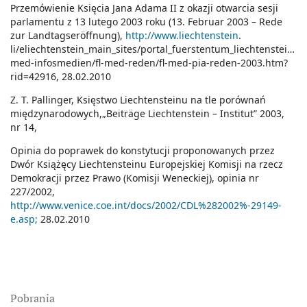
Przemówienie Księcia Jana Adama II z okazji otwarcia sesji
parlamentu z 13 lutego 2003 roku (13. Februar 2003 – Rede
zur Landtagseröffnung),
http://www.liechtenstein
.
li/eliechtenstein_main_sites/portal_fuerstentum_liechtenstein/fl-
med-infosmedien/fl-med-reden/fl-med-pia-reden-2003.htm?
rid=42916, 28.02.2010
Z. T. Pallinger, Księstwo Liechtensteinu na tle porównań
międzynarodowych,„Beiträge Liechtenstein – Institut” 2003,
nr 14,
Opinia do poprawek do konstytucji proponowanych przez
Dwór Książęcy Liechtensteinu Europejskiej Komisji na rzecz
Demokracji przez Prawo (Komisji Weneckiej), opinia nr
227/2002,
http://www.venice.coe.int/docs/2002/CDL%282002%-29149-
e.asp;
28.02.2010
Pobrania