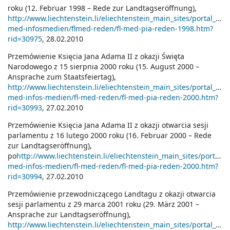
roku (12. Februar 1998 – Rede zur Landtagseröffnung),
http://www.liechtenstein.li/eliechtenstein_main_sites/portal_fue
med-infosmedien/flmed-reden/fl-med-pia-reden-1998.htm?
rid=30975
, 28.02.2010
Przemówienie Księcia Jana Adama II z okazji Święta
Narodowego z 15 sierpnia 2000 roku (15. August 2000 –
Ansprache zum Staatsfeiertag),
http://www.liechtenstein.li/eliechtenstein_main_sites/portal_fue
med-infos-medien/fl-med-reden/fl-med-pia-reden-2000.htm?
rid=30993
, 27.02.2010
Przemówienie Księcia Jana Adama II z okazji otwarcia sesji
parlamentu z 16 lutego 2000 roku (16. Februar 2000 – Rede
zur Landtagseröffnung),
po
http://www.liechtenstein.li/eliechtenstein_main_sites/portal_f
med-infos-medien/fl-med-reden/fl-med-pia-reden-2000.htm?
rid=30994
, 27.02.2010
Przemówienie przewodniczącego Landtagu z okazji otwarcia
sesji parlamentu z 29 marca 2001 roku (29. März 2001 –
Ansprache zur Landtagseröffnung),
http://www.liechtenstein.li/eliechtenstein_main_sites/portal_fu