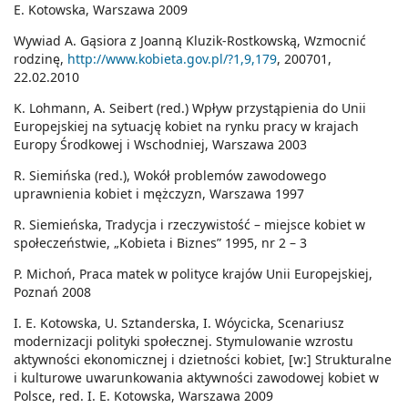
E. Kotowska, Warszawa 2009
Wywiad A. Gąsiora z Joanną Kluzik-Rostkowską, Wzmocnić
rodzinę,
http://www.kobieta.gov.pl/?1,9,179
, 200701,
22.02.2010
K. Lohmann, A. Seibert (red.) Wpływ przystąpienia do Unii
Europejskiej na sytuację kobiet na rynku pracy w krajach
Europy Środkowej i Wschodniej, Warszawa 2003
R. Siemińska (red.), Wokół problemów zawodowego
uprawnienia kobiet i mężczyzn, Warszawa 1997
R. Siemieńska, Tradycja i rzeczywistość – miejsce kobiet w
społeczeństwie, „Kobieta i Biznes” 1995, nr 2 – 3
P. Michoń, Praca matek w polityce krajów Unii Europejskiej,
Poznań 2008
I. E. Kotowska, U. Sztanderska, I. Wóycicka, Scenariusz
modernizacji polityki społecznej. Stymulowanie wzrostu
aktywności ekonomicznej i dzietności kobiet, [w:] Strukturalne
i kulturowe uwarunkowania aktywności zawodowej kobiet w
Polsce, red. I. E. Kotowska, Warszawa 2009