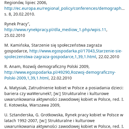
Regionów, lipiec 2006,
http://ec.europa.eu/regional_policy/conferences/demographicchallenge_jan07/doc/presentations/ageproofing_toolkit_pl.pdf
s. 8, 20.02.2010.
Rynek Pracy”,
http://www.rynekpracy.pl/dla_mediow_1.php/wpis.11
,
25.02.2010
M. Kamińska, Starzenie się społeczeństwa zagraża
gospodarce,
http://www.egospodarka.pl/17043,Starzenie-sie-
spoleczenstwa-zagraza-gospodarce,1,39,1.html
, 22.02.2010
R. Anam, Rozwój demograficzny Polski 2009,
http://www.egospodarka.pl/49290,Rozwoj-demograficzny-
Polski-2009,1,39,1.html
, 22.02.2010
A. Matysiak, Zatrudnienie kobiet w Polsce a posiadania dzieci:
bariera czy waWerunek?, [w:] Strukturalne i kulturowe
uwarunkowania aktywności zawodowej kobiet w Polsce, red. I.
E. Kotowska, Warszawa 2009,
U. Sztanderska, G. Grotkowska, Rynek pracy kobiet w Polsce w
latach 1992-2007, [w:] Strukturalne i kulturowe
uwarunkowania aktywności zawodowej kobiet w Polsce, red. I.