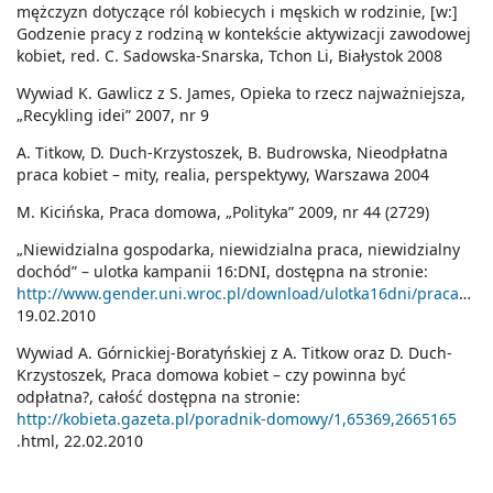
mężczyzn dotyczące ról kobiecych i męskich w rodzinie, [w:]
Godzenie pracy z rodziną w kontekście aktywizacji zawodowej
kobiet, red. C. Sadowska-Snarska, Tchon Li, Białystok 2008
Wywiad K. Gawlicz z S. James, Opieka to rzecz najważniejsza,
„Recykling idei” 2007, nr 9
A. Titkow, D. Duch-Krzystoszek, B. Budrowska, Nieodpłatna
praca kobiet – mity, realia, perspektywy, Warszawa 2004
M. Kicińska, Praca domowa, „Polityka” 2009, nr 44 (2729)
„Niewidzialna gospodarka, niewidzialna praca, niewidzialny
dochód” – ulotka kampanii 16:DNI, dostępna na stronie:
http://www.gender.uni.wroc.pl/download/ulotka16dni/praca_domowa.doc
19.02.2010
Wywiad A. Górnickiej-Boratyńskiej z A. Titkow oraz D. Duch-
Krzystoszek, Praca domowa kobiet – czy powinna być
odpłatna?, całość dostępna na stronie:
http://kobieta.gazeta.pl/poradnik-domowy/1,65369,2665165
.html, 22.02.2010