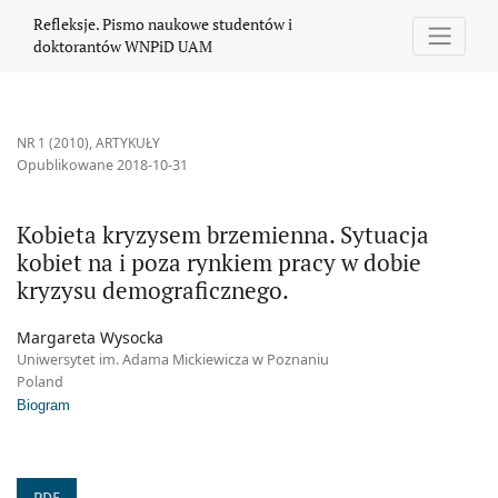
Kobieta kryzysem brzemienna. Sytuacja kobiet na i poza rynkie
Refleksje. Pismo naukowe studentów i
doktorantów WNPiD UAM
NR 1 (2010)
,
ARTYKUŁY
Opublikowane 2018-10-31
Kobieta kryzysem brzemienna. Sytuacja
kobiet na i poza rynkiem pracy w dobie
kryzysu demograficznego.
Margareta Wysocka
Uniwersytet im. Adama Mickiewicza w Poznaniu
Poland
Biogram