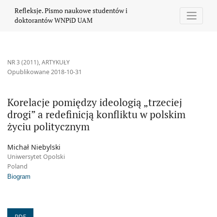
Korelacje pomiędzy ideologią „trzeciej drogi” a redefinicją konfl
Refleksje. Pismo naukowe studentów i
doktorantów WNPiD UAM
NR 3 (2011)
,
ARTYKUŁY
Opublikowane 2018-10-31
Korelacje pomiędzy ideologią „trzeciej
drogi” a redefinicją konfliktu w polskim
życiu politycznym
Michał Niebylski
Uniwersytet Opolski
Poland
Biogram