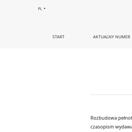
Zmień język, obecnie wybrany to:
PL
Finansowanie czasopisma
START
AKTUALNY NUMER
Rozbudowa pełnot
czasopism wydawa