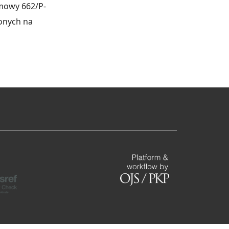
umowy 662/P-
onych na