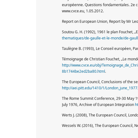
européenne. Questions fondamentales. 2e 
www.cvce.eu, 1.05.2012.
Report on European Union, Report by Mr Leo
Soutou G. H. (1992), 1961 le plan Fouchet, „E
thematiques/de-gaulle-et-le-monde/de-gaull
Taulègne B. (1993), Le Conseil européen, Par
Témoignage de Christian Fouchet, „Le monde”
http://www.cvce.eu/obj/Temoignage_de_Chri
8b1744be2ed2ba80.html
.
The European Council, Conclusions of the s
http://aei.pitt.edu/1410/1/London_june_1977
The Rome Summit Conference, 29-30 May 196
July 1976, Archive of European Integration
h
Werts J. (2008), The European Council, Lond
Wessels W. (2016), The European Council, N