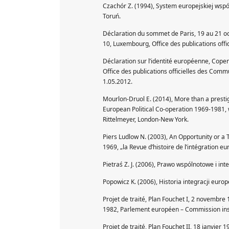
Czachór Z. (1994), System europejskiej wsp
Toruń.
Déclaration du sommet de Paris, 19 au 21 
10, Luxembourg, Office des publications of
Déclaration sur l’identité européenne, Co
Office des publications officielles des C
1.05.2012.
Mourlon-Druol E. (2014), More than a presti
European Political Co-operation 1969-1981, 
Rittelmeyer, London-New York.
Piers Ludlow N. (2003), An Opportunity or
1969, „la Revue d’histoire de l’intégration e
Pietraś Z. J. (2006), Prawo wspólnotowe i int
Popowicz K. (2006), Historia integracji euro
Projet de traité, Plan Fouchet I, 2 novembr
1982, Parlement européen – Commission inst
Projet de traité, Plan Fouchet II, 18 janvie