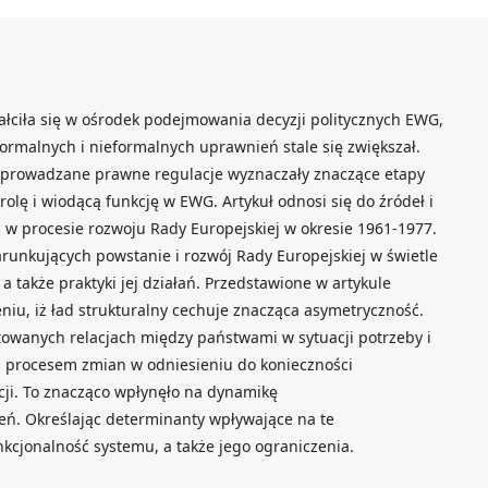
łciła się w ośrodek podejmowania decyzji politycznych EWG,
 formalnych i nieformalnych uprawnień stale się zwiększał.
 wprowadzane prawne regulacje wyznaczały znaczące etapy
rolę i wiodącą funkcję w EWG. Artykuł odnosi się do źródeł i
 w procesie rozwoju Rady Europejskiej w okresie 1961-1977.
arunkujących powstanie i rozwój Rady Europejskiej w świetle
a także praktyki jej działań. Przedstawione w artykule
niu, iż ład strukturalny cechuje znacząca asymetryczność.
towanych relacjach między państwami w sytuacji potrzeby i
z procesem zmian w odniesieniu do konieczności
ucji. To znacząco wpłynęło na dynamikę
eń. Określając determinanty wpływające na te
nkcjonalność systemu, a także jego ograniczenia.