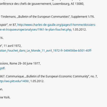
conférence des chefs de gouvernement, Luxembourg, AE 13080,
 Tindemans, „Bulletin of the European Communities”, Supplement 1/76.
spoir”, nr 87,
http://www.charles-de-gaulle.org/pages/l-homme/dossiers-
e-et-lrsquoeurope/analyses/1961-le-plan-fouchet.php
, 1.05.2012.
is.
, 11 avril 1972,
stian_Fouchet_dans_Le_Monde_11_avril_1972-fr-349456be-b501-40ff-
essions, Rome 29–30 June 1977,
.pdf
.
7. Communique, „Bulletin of the European Economic Community”, no. 7,
ttp://aei.pitt.edu/1408/
, 1.05.2012.
on.
ew York.