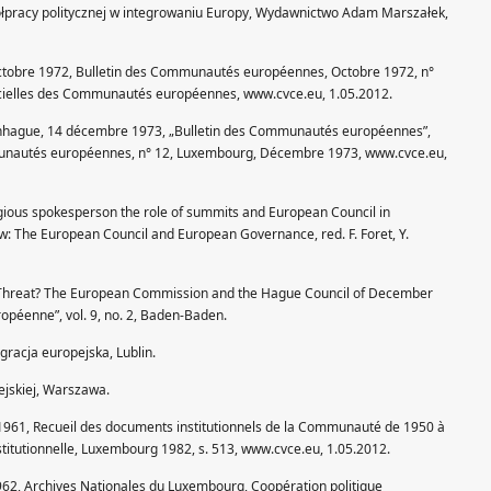
ółpracy politycznej w integrowaniu Europy, Wydawnictwo Adam Marszałek,
octobre 1972, Bulletin des Communautés européennes, Octobre 1972, n°
ficielles des Communautés européennes, www.cvce.eu, 1.05.2012.
penhague, 14 décembre 1973, „Bulletin des Communautés européennes”,
ommunautés européennes, n° 12, Luxembourg, Décembre 1973, www.cvce.eu,
gious spokesperson the role of summits and European Council in
w: The European Council and European Governance, red. F. Foret, Y.
 a Threat? The European Commission and the Hague Council of December
uropéenne”, vol. 9, no. 2, Baden-Baden.
egracja europejska, Lublin.
pejskiej, Warszawa.
e 1961, Recueil des documents institutionnels de la Communauté de 1950 à
itutionnelle, Luxembourg 1982, s. 513, www.cvce.eu, 1.05.2012.
r 1962, Archives Nationales du Luxembourg, Coopération politique