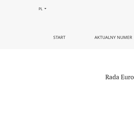
Zmień język, obecnie wybrany to:
PL
Rada Europejska w procesie przekształceń strukt
START
AKTUALNY NUMER
Rada Euro