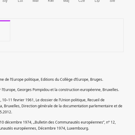
me de l’Europe politique, Editions du Collège d’Europe, Bruges.
our l’Europe, Georges Pompidou et la construction européenne, Bruxelles.
–11 fevrier 1961, Le dossier de l’Union politique, Recueil de
a, Bruxelles, Direction générale de la documentation parlementaire et de
05.2012.
 10 décembre 1974, „Bulletin des Communautés européennes”, n° 12,
ommunautés européennes, Décembre 1974, Luxembourg.