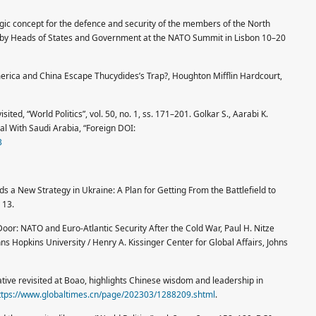
ic concept for the defence and security of the members of the North
ed by Heads of States and Government at the NATO Summit in Lisbon 10–20
merica and China Escape Thucydides’s Trap?, Houghton Mifflin Hardcourt,
ited, “World Politics”, vol. 50, no. 1, ss. 171–201. Golkar S., Aarabi K.
al With Saudi Arabia, “Foreign DOI:
3
 a New Strategy in Ukraine: A Plan for Getting From the Battlefield to
 13.
Door: NATO and Euro-Atlantic Security After the Cold War, Paul H. Nitze
ns Hopkins University / Henry A. Kissinger Center for Global Affairs, Johns
iative revisited at Boao, highlights Chinese wisdom and leadership in
ttps://www.globaltimes.cn/page/202303/1288209.shtml
.