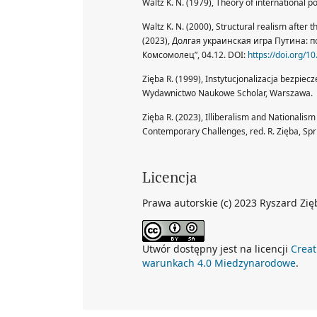
Waltz K. N. (1979), Theory of international 
Waltz K. N. (2000), Structural realism after t
(2023), Долгая украинская игра Путина: 
Комсомолец”, 04.12. DOI:
https://doi.org/
Zięba R. (1999), Instytucjonalizacja bezpiec
Wydawnictwo Naukowe Scholar, Warszawa.
Zięba R. (2023), Illiberalism and Nationalism 
Contemporary Challenges, red. R. Zięba, Sp
Licencja
Prawa autorskie (c) 2023 Ryszard Zię
Utwór dostępny jest na licencji
Creat
warunkach 4.0 Miedzynarodowe
.