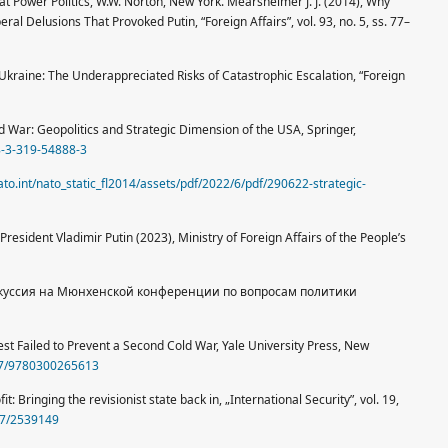
at Power Politics, W.W. Norton, New York. Mearsheimer J. J. (2014), Why
beral Delusions That Provoked Putin, “Foreign Affairs”, vol. 93, no. 5, ss. 77–
n Ukraine: The Underappreciated Risks of Catastrophic Escalation, “Foreign
d War: Geopolitics and Strategic Dimension of the USA, Springer,
8-3-319-54888-3
to.int/nato_static_fl2014/assets/pdf/2022/6/pdf/290622-strategic-
President Vladimir Putin (2023), Ministry of Foreign Affairs of the People’s
искуссия на Мюнхенской конференции по вопросам политики
st Failed to Prevent a Second Cold War, Yale University Press, New
987/9780300265613
: Bringing the revisionist state back in, „International Security”, vol. 19,
307/2539149