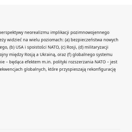
z perspektywy neorealizmu implikacji pozimnowojennego
leży widzieć na wielu poziomach: (a) bezpieczeństwa nowych
, (b) USA i spoistości NATO, (c) Rosji, (d) militaryzacji
jny między Rosją a Ukrainą, oraz (f) globalnego systemu
 – będąca efektem m.in. polityki rozszerzania NATO – jest
ekwencjach globalnych, które przyspieszają rekonfigurację