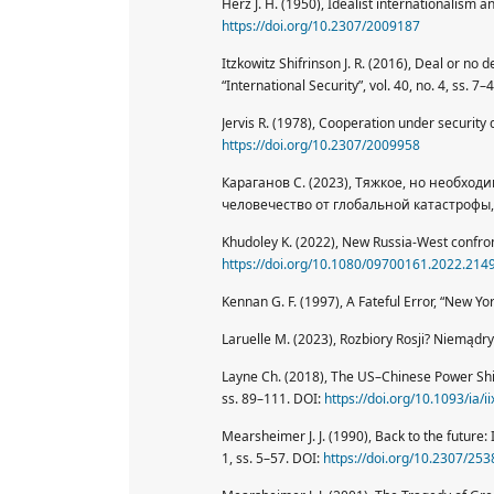
Herz J. H. (1950), Idealist internationalism an
https://doi.org/10.2307/2009187
Itzkowitz Shifrinson J. R. (2016), Deal or no
“International Security”, vol. 40, no. 4, ss. 7–
Jervis R. (1978), Cooperation under security d
https://doi.org/10.2307/2009958
Караганов С. (2023), Тяжкое, но необх
человечество от глобальной катастрофы, 
Khudoley K. (2022), New Russia-West confronta
https://doi.org/10.1080/09700161.2022.214
Kennan G. F. (1997), A Fateful Error, “New Yo
Laruelle M. (2023), Rozbiory Rosji? Niemądry 
Layne Ch. (2018), The US–Chinese Power Shift 
ss. 89–111. DOI:
https://doi.org/10.1093/ia/i
Mearsheimer J. J. (1990), Back to the future: I
1, ss. 5–57. DOI:
https://doi.org/10.2307/25