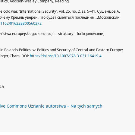
politics, Addison-Wesley Company, Reading.
he cold war, “International Security”, vol. 25, no. 2, ss. 5–41. Сушенцов А.
почему Кремль уверен, что будет смеяться последним, „Московский
10.1162/016228800560372
zeństwa europejskiego: koncepcje – struktury – funkcjonowanie,
in Poland’s Politics, w: Politics and Security of Central and Eastern Europe:
ringer, Cham, DOI:
https://doi.org/10.1007/978-3-031-16419-4
ba
ive Commons Uznanie autorstwa – Na tych samych