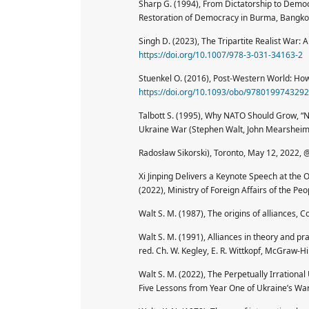
Sharp G. (1994), From Dictatorship to Demo
Restoration of Democracy in Burma, Bangko
Singh D. (2023), The Tripartite Realist War:
https://doi.org/10.1007/978-3-031-34163-2
Stuenkel O. (2016), Post-Western World: Ho
https://doi.org/10.1093/obo/978019974329
Talbott S. (1995), Why NATO Should Grow, “
Ukraine War (Stephen Walt, John Mearsheime
Radosław Sikorski), Toronto, May 12, 2022, 
Xi Jinping Delivers a Keynote Speech at th
(2022), Ministry of Foreign Affairs of the Peop
Walt S. M. (1987), The origins of alliances, C
Walt S. M. (1991), Alliances in theory and pr
red. Ch. W. Kegley, E. R. Wittkopf, McGraw-Hi
Walt S. M. (2022), The Perpetually Irrationa
Five Lessons from Year One of Ukraine’s War,