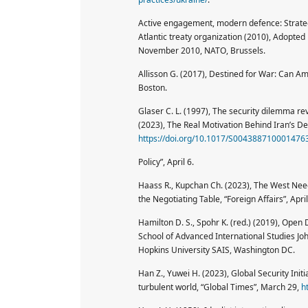
Active engagement, modern defence: Strateg
Atlantic treaty organization (2010), Adopt
November 2010, NATO, Brussels.
Allisson G. (2017), Destined for War: Can A
Boston.
Glaser C. L. (1997), The security dilemma revis
(2023), The Real Motivation Behind Iran’s De
https://doi.org/10.1017/S004388710001476
Policy”, April 6.
Haass R., Kupchan Ch. (2023), The West Needs
the Negotiating Table, “Foreign Affairs”, April
Hamilton D. S., Spohr K. (red.) (2019), Open 
School of Advanced International Studies Joh
Hopkins University SAIS, Washington DC.
Han Z., Yuwei H. (2023), Global Security Init
turbulent world, “Global Times”, March 29,
h