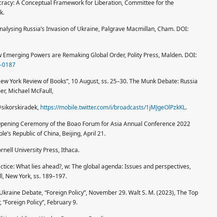
cracy: A Conceptual Framework for Liberation, Committee for the
k.
 Analysing Russia’s Invasion of Ukraine, Palgrave Macmillan, Cham. DOI:
w Emerging Powers are Remaking Global Order, Polity Press, Malden. DOI:
2-0187
New York Review of Books”, 10 August, ss. 25–30. The Munk Debate: Russia
r, Michael McFaull,
@sikorskiradek,
https://mobile.twitter.com/i/broadcasts/1jMJgeOlPzkKL
.
e Opening Ceremony of the Boao Forum for Asia Annual Conference 2022
le’s Republic of China, Beijing, April 21.
ornell University Press, Ithaca.
actice: What lies ahead?, w: The global agenda: Issues and perspectives,
ll, New York, ss. 189–197.
l Ukraine Debate, “Foreign Policy”, November 29. Walt S. M. (2023), The Top
 “Foreign Policy”, February 9.