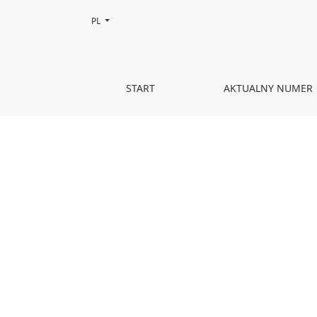
Zmień język, obecnie wybrany to:
PL
Implikacje polityki rozszerzania NATO
START
AKTUALNY NUMER