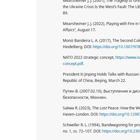
Mearsheimer J. J. (2001), The Tragedy of Gre
the Ukraine Crisis Is the West’s Fault: The Li
89.
Mearsheimer J. J. (2022), Playing with Fire i
Affairs”, August 17.
Moniz Bandeira L. A. (2017), The Second Col
Heidelberg. DOI:
https://doi.org/10.1007/97
NATO 2022 strategic concept,
https://www.na
concept.pdf
.
President Xi Jinping Holds Talks with Russian 
Republic of China, Beijing, March 22.
Путин В. (2007.02.10), Выступление и д
безопасности, Мюнхен.
Sakwa R. (2023), The Lost Peace: How the We
Haven–London. DOI:
https://doi.org/10.12
Schweller R. L. (1994), Bandwagoning for profit
no. 1, ss. 72–107. DOI:
https://doi.org/10.2