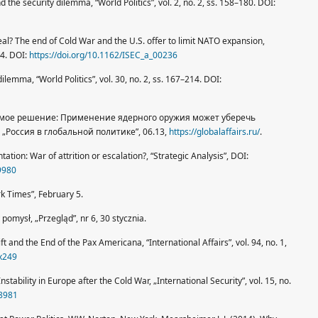
d the security dilemma, “World Politics”, vol. 2, no. 2, ss. 158–180. DOI:
 deal? The end of Cold War and the U.S. offer to limit NATO expansion,
44. DOI:
https://doi.org/10.1162/ISEC_a_00236
ilemma, “World Politics”, vol. 30, no. 2, ss. 167–214. DOI:
одимое решение: Применение ядерного оружия может уберечь
„Россия в глобальной политике”, 06.13,
https://globalaffairs.ru/
.
tion: War of attrition or escalation?, “Strategic Analysis”, DOI:
9980
rk Times”, February 5.
pomysł, „Przegląd”, nr 6, 30 stycznia.
and the End of the Pax Americana, “International Affairs”, vol. 94, no. 1,
ix249
nstability in Europe after the Cold War, „International Security”, vol. 15, no.
38981