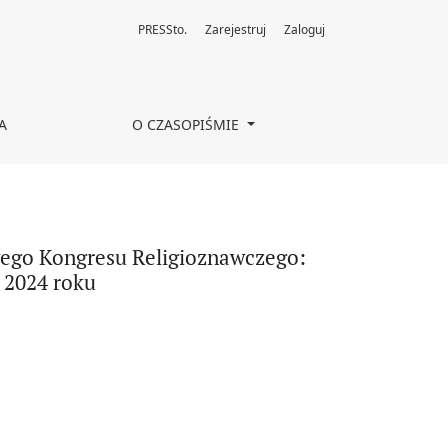
PRESSto.
Zarejestruj
Zaloguj
igie. Tradycja i nowoczesność”, Gdynia, 19-21 czerwca 2024 roku
A
O CZASOPIŚMIE
wego Kongresu Religioznawczego:
a 2024 roku