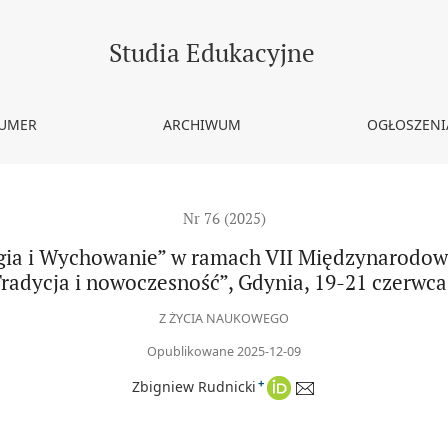
e” w ramach VII Międzynarodowego Kongresu Religioznawczego: „Rel
Studia Edukacyjne
NUMER
ARCHIWUM
OGŁOSZENI
Nr 76 (2025)
ligia i Wychowanie” w ramach VII Międzynarodo
Tradycja i nowoczesność”, Gdynia, 19-21 czerwc
Z ŻYCIA NAUKOWEGO
Opublikowane 2025-12-09
+
Zbigniew Rudnicki