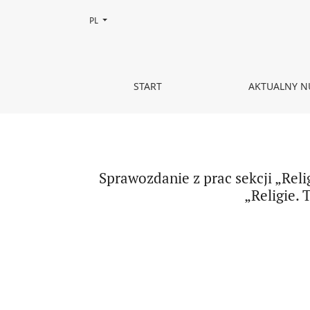
Zmień język, obecnie wybrany to:
PL
Sprawozdanie z prac sekcji „Religia i Wychowani
START
AKTUALNY 
Sprawozdanie z prac sekcji „Re
„Religie. 