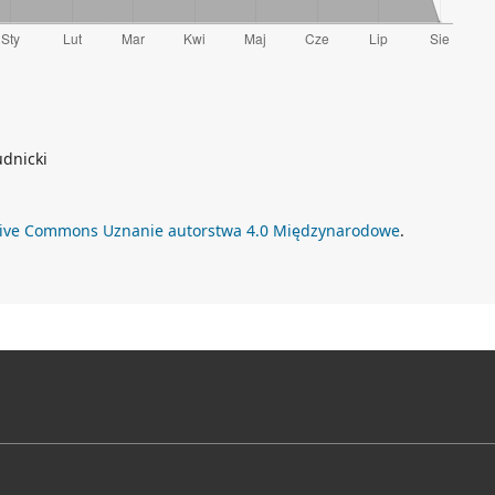
udnicki
tive Commons Uznanie autorstwa 4.0 Międzynarodowe
.