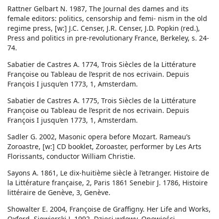
Rattner Gelbart N. 1987, The Journal des dames and its
female editors: politics, censorship and femi- nism in the old
regime press, [w:] J.C. Censer, J.R. Censer, J.D. Popkin (red.),
Press and politics in pre-revolutionary France, Berkeley, s. 24-
74.
Sabatier de Castres A. 1774, Trois Siècles de la Littérature
Françoise ou Tableau de l’esprit de nos ecrivain. Depuis
François I jusqu’en 1773, 1, Amsterdam.
Sabatier de Castres A. 1775, Trois Siècles de la Littérature
Françoise ou Tableau de l’esprit de nos ecrivain. Depuis
François I jusqu’en 1773, 1, Amsterdam.
Sadler G. 2002, Masonic opera before Mozart. Rameau’s
Zoroastre, [w:] CD booklet, Zoroaster, performer by Les Arts
Florissants, conductor William Christie.
Sayons A. 1861, Le dix-huitième siècle à l’etranger. Histoire de
la Littérature française, 2, Paris 1861 Senebir J. 1786, Histoire
littéraire de Genève, 3, Genève.
Showalter E. 2004, Françoise de Graffigny. Her Life and Works,
Oxford. Siewierski J. 1992, Dzieci wdowy. Opowieści