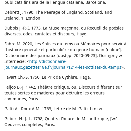
publicats fins ara de la llengua catalana, Barcelona.
Debrett J. 1790, The Peerage of England, Scotland, and
Ireland, 1, London.
Dubois J.-P.-I. 1773, La Muse maçonne, ou Recueil de poésies
diverses, odes, cantates et discours, Haye.
Fabre M. 2020, Les Sotises du tems ou Mémoires pour servir à
l’histoire générale et particulière du genre humain [online].
Dictionnaire des journaux [dostęp: 2020-09-23]. Dostępny w
Internecie: <
http://dictionnaire-
journaux.gazettes18e.fr/journal/1214-les-sottises-du-temps
>.
Favart Ch.-S. 1750, Le Prix de Cythère, Haga.
Feijoo B.-J. 1742, Théâtre critique, ou, Discours differens sur
toutes sortes de matieres pour détruire les erreurs
communes, Paris.
Gatti A., Roux A.M. 1763, Lettre de M. Gatti, b.m.w.
Gilbert N.-J.-L. 1798, Quatrs d’heure de Misanthropie, [w:]
Oeuvres completes, Paris.