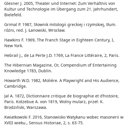
Glesner J. 2005, Theater und Internet: Zum Verhältnis von
Kultur und Technologie im Übergang zum 21. Jahrhundert,
Bielefeld.
Grimal P. 1987, Słownik mitologii greckiej i rzymskiej, tłum.
różni, red. J. Łanowski, Wrocław.
Hawkins F. 1969, The Franch Stage in Eighteen Century, I,
New York.
Hebrail J., de La Perte J.D. 1769, La France Littéraire, 2, Paris.
The Hibernian Magazine, Or, Compendium of Entertaining
Knowledge 1783, Dublin.
Howarth W.D. 1982, Molière. A Playwright and His Audience,
Cambridge.
Jal A. 1872, Dictionnaire critique de biographie et d’histoire,
Paris. Kotzebue A. von 1819, Wolny mularz, przeł. K.
Brodziński, Warszawa.
Kwiatkowski F. 2016, Stanowisko Watykanu wobec masonerii w
XVIII wieku., Sensus Historiae, 2, s. 63-75.