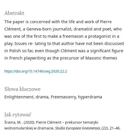
Abstrakt
The paper is concerned with the life and work of Pierre
Clément, a Geneva-born journalist, dramatist and poet, who
was one of the first to make a freemason a protagonist in a
play. Issues re- lating to that author have not been discussed
in Polish so far, even though Clément was a significant figure
in French playwriting as the precursor of Masonic themes
https://doi.org/10.14746/seg.2020.22.2
Słowa kluczowe
Enlightenment
drama
Freemasonry
hyperdrama
Jak cytować
Śrama, M. . (2020). Pierre Clément – prekursor tematyki
wolnomularskiej w dramacie.
Studia Europaea Gnesnensia
, (22), 21–46.