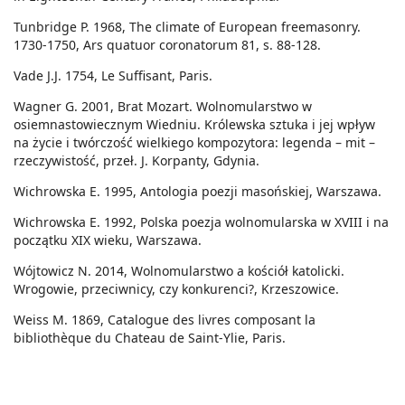
Tunbridge P. 1968, The climate of European freemasonry.
1730-1750, Ars quatuor coronatorum 81, s. 88-128.
Vade J.J. 1754, Le Suffisant, Paris.
Wagner G. 2001, Brat Mozart. Wolnomularstwo w
osiemnastowiecznym Wiedniu. Królewska sztuka i jej wpływ
na życie i twórczość wielkiego kompozytora: legenda – mit –
rzeczywistość, przeł. J. Korpanty, Gdynia.
Wichrowska E. 1995, Antologia poezji masońskiej, Warszawa.
Wichrowska E. 1992, Polska poezja wolnomularska w XVIII i na
początku XIX wieku, Warszawa.
Wójtowicz N. 2014, Wolnomularstwo a kościół katolicki.
Wrogowie, przeciwnicy, czy konkurenci?, Krzeszowice.
Weiss M. 1869, Catalogue des livres composant la
bibliothèque du Chateau de Saint-Ylie, Paris.