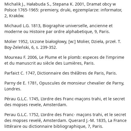
Michalik J., Hałabuda S., Stepana K. 2001, Dramat obcy w
Polsce 1765-1965: premiery, druki, egzemplarze: informator,
2, Kraków.
Michaud L.G. 1813, Biographie universelle, ancienne et
moderne ou Histoire par ordre alphabetique, 9, Paris.
Molier 1952, Uczone białogłowy, [w:] Molier, Dzieła, przeł. T.
Boy-Żeleński, 6, s. 239-352.
Moureau F. 2006, Le Plume et le plomb: especes de l’imprime
et du manuscrit au siècle des Lumières, Paris.
Parfaict C. 1747, Dictionnaire des théâtres de Paris, Paris.
Parny de E. 1781, Opuscules de monsieur chevalier de Parny,
Londres.
Pérau G.L.C. 1745, L’ordre des Franc-maçons trahi, et le secret
des mopses revele, Amsterdam.
Perau G.L.C. 1752, L’ordre des Franc- maçons trahi, et le secret
des mopses revelé, Amsterdam. Querard J.-M. 1835, La France
littéraire ou dictionnaire bibliographique, 7, Paris.