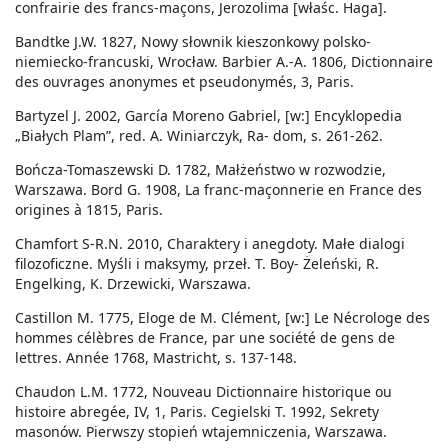
confrairie des francs-maçons, Jerozolima [właśc. Haga].
Bandtke J.W. 1827, Nowy słownik kieszonkowy polsko-
niemiecko-francuski, Wrocław. Barbier A.-A. 1806, Dictionnaire
des ouvrages anonymes et pseudonymés, 3, Paris.
Bartyzel J. 2002, García Moreno Gabriel, [w:] Encyklopedia
„Białych Plam”, red. A. Winiarczyk, Ra- dom, s. 261-262.
Bończa-Tomaszewski D. 1782, Małżeństwo w rozwodzie,
Warszawa. Bord G. 1908, La franc-maçonnerie en France des
origines à 1815, Paris.
Chamfort S-R.N. 2010, Charaktery i anegdoty. Małe dialogi
filozoficzne. Myśli i maksymy, przeł. T. Boy- Żeleński, R.
Engelking, K. Drzewicki, Warszawa.
Castillon M. 1775, Eloge de M. Clément, [w:] Le Nécrologe des
hommes célèbres de France, par une société de gens de
lettres. Année 1768, Mastricht, s. 137-148.
Chaudon L.M. 1772, Nouveau Dictionnaire historique ou
histoire abregée, IV, 1, Paris. Cegielski T. 1992, Sekrety
masonów. Pierwszy stopień wtajemniczenia, Warszawa.