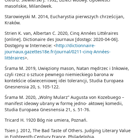
masońskie, Milanówek.
Starowieyski M. 2014, Eucharystia pierwszych chrześcijan,
Kraków.
Strien K. van, Albertan C. 2020, Cinq Années Littéraires
[online]. Dictionaire des Journaux [dostęp: 2020-04-06].
Dostępny w Internecie: <
http://dictionnaire-
journaux.gazettes18e.fr/journal/0211-cinq-Années-
littéraires
>.
Śrama M. 2019, Uwięziony mason, Natan mędrzec i Inkowie,
czyli rzecz o sztuce pewnego niemieckiego barona w
kontekście oświeceniowej idei tolerancji, Studia Europaea
Gnesnensia 20, s. 105-122.
Śrama M. 2020, „Wolny Mularz” Augusta von Kozebuego –
manifest ideowy ubrany w formę jedno- aktowej komedii,
Studia Europaea Gnesnensia 21, s. 51-76.
Tricard H. 1920 Bóg nie umiera, Poznań.
Tsien J. 2012, The Bad Taste of Others. Judging Literary Value
in Eighteenth-Century France, Philadelphia.