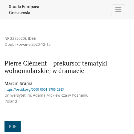
Pierre Clément – prekursor tematyki wolnomularskiej w dramaci
Studia Europaea
Gnesnensia
NR 22 (2020)
,
IDEE
Opublikowane 2020-12-15
Pierre Clément – prekursor tematyki
wolnomularskiej w dramacie
Marcin Śrama
https://orcid.org/0000-0001-9705-298X
Uniwersytet im. Adama Mickiewicza w Poznaniu
Poland
PDF