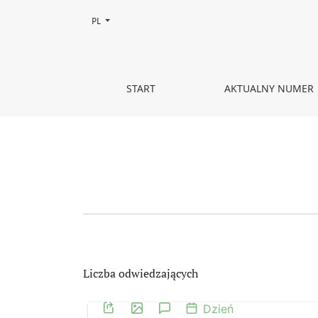
Zmień język, obecnie wybrany to:
PL
Statystyki
START
AKTUALNY NUMER
Liczba odwiedzających