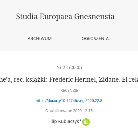
éric Hermel, Zidane. El relato de una vida excepcional
Studia Europaea Gnesnensia
ARCHIWUM
OGŁOSZENIA
Nr 22 (2020)
e’a, rec. książki: Frédéric Hermel, Zidane. El re
RECENZJE
https://doi.org/10.14746/seg.2020.22.8
Opublikowane 2020-12-15
+
Filip Kubiaczyk