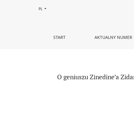
Zmień język, obecnie wybrany to:
PL
O geniuszu Zinedine’a Zidane’a, rec. książki: Fréd
START
AKTUALNY NUMER
O geniuszu Zinedine’a Zidan