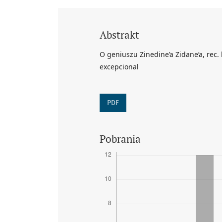
Abstrakt
O geniuszu Zinedine’a Zidane’a, rec. 
excepcional
PDF
Pobrania