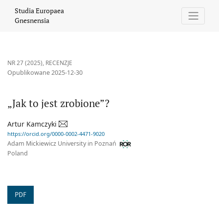
„Jak to jest zrobione”?
Studia Europaea
Gnesnensia
NR 27 (2025)
,
RECENZJE
Opublikowane 2025-12-30
„Jak to jest zrobione”?
Artur Kamczyki
https://orcid.org/0000-0002-4471-9020
Adam Mickiewicz University in Poznań
Poland
PDF