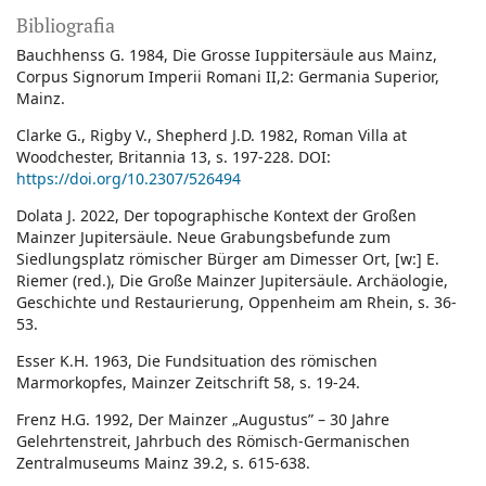
Bibliografia
Bauchhenss G. 1984, Die Grosse Iuppitersäule aus Mainz,
Corpus Signorum Imperii Romani II,2: Germania Superior,
Mainz.
Clarke G., Rigby V., Shepherd J.D. 1982, Roman Villa at
Woodchester, Britannia 13, s. 197-228. DOI:
https://doi.org/10.2307/526494
Dolata J. 2022, Der topographische Kontext der Großen
Mainzer Jupitersäule. Neue Grabungsbefunde zum
Siedlungsplatz römischer Bürger am Dimesser Ort, [w:] E.
Riemer (red.), Die Große Mainzer Jupitersäule. Archäologie,
Geschichte und Restaurierung, Oppenheim am Rhein, s. 36-
53.
Esser K.H. 1963, Die Fundsituation des römischen
Marmorkopfes, Mainzer Zeitschrift 58, s. 19-24.
Frenz H.G. 1992, Der Mainzer „Augustus” – 30 Jahre
Gelehrtenstreit, Jahrbuch des Römisch-Germanischen
Zentralmuseums Mainz 39.2, s. 615-638.