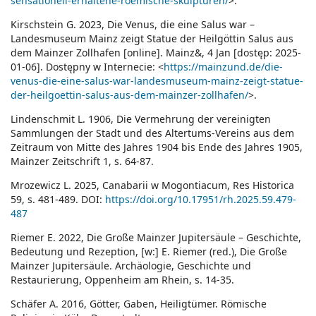
sensationell-erhaltene-roemische-skulpturen/
>.
Kirschstein G. 2023, Die Venus, die eine Salus war –
Landesmuseum Mainz zeigt Statue der Heilgöttin Salus aus
dem Mainzer Zollhafen [online]. Mainz&, 4 Jan [dostęp: 2025-
01-06]. Dostępny w Internecie: <
https://mainzund.de/die-
venus-die-eine-salus-war-landesmuseum-mainz-zeigt-statue-
der-heilgoettin-salus-aus-dem-mainzer-zollhafen/
>.
Lindenschmit L. 1906, Die Vermehrung der vereinigten
Sammlungen der Stadt und des Altertums-Vereins aus dem
Zeitraum von Mitte des Jahres 1904 bis Ende des Jahres 1905,
Mainzer Zeitschrift 1, s. 64-87.
Mrozewicz L. 2025, Canabarii w Mogontiacum, Res Historica
59, s. 481-489. DOI:
https://doi.org/10.17951/rh.2025.59.479-
487
Riemer E. 2022, Die Große Mainzer Jupitersäule – Geschichte,
Bedeutung und Rezeption, [w:] E. Riemer (red.), Die Große
Mainzer Jupitersäule. Archäologie, Geschichte und
Restaurierung, Oppenheim am Rhein, s. 14-35.
Schäfer A. 2016, Götter, Gaben, Heiligtümer. Römische