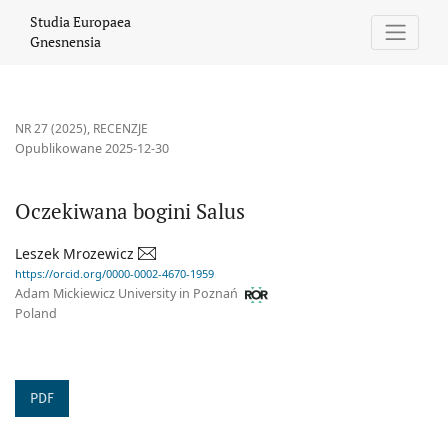
Oczekiwana bogini Salus
Studia Europaea
Gnesnensia
NR 27 (2025)
,
RECENZJE
Opublikowane 2025-12-30
Oczekiwana bogini Salus
Leszek Mrozewicz
https://orcid.org/0000-0002-4670-1959
Adam Mickiewicz University in Poznań
Poland
PDF