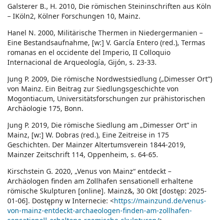
Galsterer B., H. 2010, Die römischen Steininschriften aus Köln
– IKöln2, Kölner Forschungen 10, Mainz.
Hanel N. 2000, Militärische Thermen in Niedergermanien –
Eine Bestandsaufnahme, [w:] V. García Entero (red.), Termas
romanas en el occidente del Imperio, II Colloquio
Internacional de Arqueología, Gijón, s. 23-33.
Jung P. 2009, Die römische Nordwestsiedlung („Dimesser Ort”)
von Mainz. Ein Beitrag zur Siedlungsgeschichte von
Mogontiacum, Universitätsforschungen zur prähistorischen
Archäologie 175, Bonn.
Jung P. 2019, Die römische Siedlung am „Dimesser Ort” in
Mainz, [w:] W. Dobras (red.), Eine Zeitreise in 175
Geschichten. Der Mainzer Altertumsverein 1844-2019,
Mainzer Zeitschrift 114, Oppenheim, s. 64-65.
Kirschstein G. 2020, „Venus von Mainz“ entdeckt –
Archäologen finden am Zollhafen sensationell erhaltene
römische Skulpturen [online]. Mainz&, 30 Okt [dostęp: 2025-
01-06]. Dostępny w Internecie: <
https://mainzund.de/venus-
von-mainz-entdeckt-archaeologen-finden-am-zollhafen-