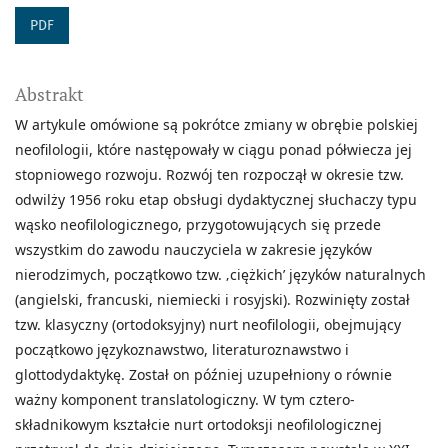
PDF
Abstrakt
W artykule omówione są pokrótce zmiany w obrębie polskiej
neofilologii, które następowały w ciągu ponad półwiecza jej
stopniowego rozwoju. Rozwój ten rozpoczął w okresie tzw.
odwilży 1956 roku etap obsługi dydaktycznej słuchaczy typu
wąsko neofilologicznego, przygotowujących się przede
wszystkim do zawodu nauczyciela w zakresie języków
nierodzimych, początkowo tzw. ‚ciężkich’ języków naturalnych
(angielski, francuski, niemiecki i rosyjski). Rozwinięty został
tzw. klasyczny (ortodoksyjny) nurt neofilologii, obejmujący
początkowo językoznawstwo, literaturoznawstwo i
glottodydaktykę. Został on później uzupełniony o równie
ważny komponent translatologiczny. W tym cztero-
składnikowym kształcie nurt ortodoksji neofilologicznej