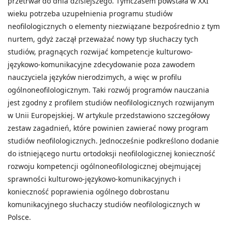
przetrwał do dnia dzisiejszego. Tymczasem powstała w XXI
wieku potrzeba uzupełnienia programu studiów
neofilologicznych o elementy niezwiązane bezpośrednio z tym
nurtem, gdyż zaczął przeważać nowy typ słuchaczy tych
studiów, pragnących rozwijać kompetencje kulturowo-
językowo-komunikacyjne zdecydowanie poza zawodem
nauczyciela języków nierodzimych, a więc w profilu
ogólnoneofilologicznym. Taki rozwój programów nauczania
jest zgodny z profilem studiów neofilologicznych rozwijanym
w Unii Europejskiej. W artykule przedstawiono szczegółowy
zestaw zagadnień, które powinien zawierać nowy program
studiów neofilologicznych. Jednocześnie podkreślono dodanie
do istniejącego nurtu ortodoksji neofilologicznej konieczność
rozwoju kompetencji ogólnoneofilologicznej obejmującej
sprawności kulturowo-językowo-komunikacyjnych i
konieczność poprawienia ogólnego dobrostanu
komunikacyjnego słuchaczy studiów neofilologicznych w
Polsce.