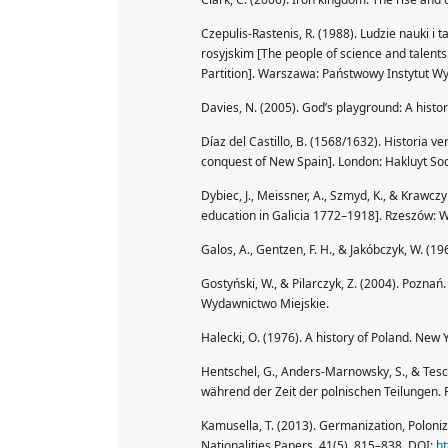
Czepulis-Rastenis, R. (1988). Ludzie nauki i 
rosyjskim [The people of science and talents:
Partition]. Warszawa: Państwowy Instytut W
Davies, N. (2005). God’s playground: A histor
Díaz del Castillo, B. (1568/1632). Historia v
conquest of New Spain]. London: Hakluyt Soci
Dybiec, J., Meissner, A., Szmyd, K., & Krawczy
education in Galicia 1772–1918]. Rzeszów:
Galos, A., Gentzen, F. H., & Jakóbczyk, W. (1
Gostyński, W., & Pilarczyk, Z. (2004). Poznań.
Wydawnictwo Miejskie.
Halecki, O. (1976). A history of Poland. New 
Hentschel, G., Anders-Marnowsky, S., & Tesc
während der Zeit der polnischen Teilungen. 
Kamusella, T. (2013). Germanization, Poloniza
Nationalities Papers, 41(5), 815–838. DOI:
ht