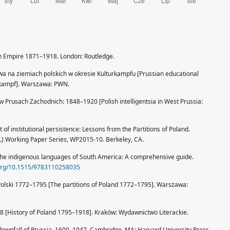
n Empire 1871–1918. London: Routledge.
owa na ziemiach polskich w okresie Kulturkampfu [Prussian educational
turkampf]. Warszawa: PWN.
 w Prusach Zachodnich: 1848–1920 [Polish intelligentsia in West Prussia:
 of institutional persistence: Lessons from the Partitions of Poland.
) Working Paper Series, WP2015-10. Berkeley, CA.
. The indigenous languages of South America: A comprehensive guide.
.org/10.1515/9783110258035
ry Polski 1772–1795 [The partitions of Poland 1772–1795]. Warszawa:
18 [History of Poland 1795–1918]. Kraków: Wydawnictwo Literackie.
d downfall of Prussia, 1600–1947. Cambridge, MA: Harvard University Press.