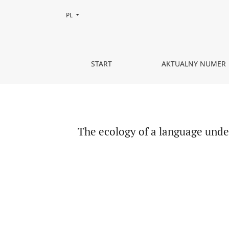
Zmień język, obecnie wybrany to:
PL
The ecology of a language under Hard Invasion: t
START
AKTUALNY NUMER
The ecology of a language under