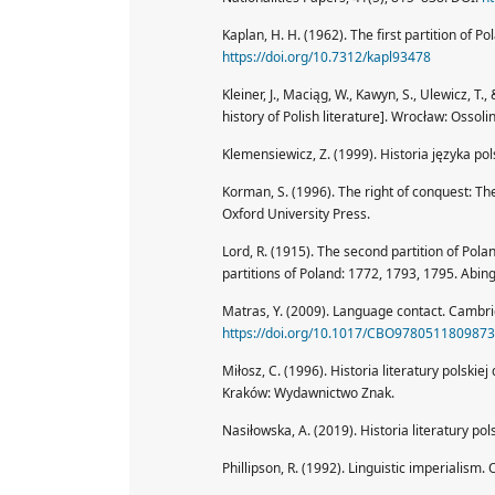
Kaplan, H. H. (1962). The first partition of 
https://doi.org/10.7312/kapl93478
Kleiner, J., Maciąg, W., Kawyn, S., Ulewicz, T.,
history of Polish literature]. Wrocław: Ossol
Klemensiewicz, Z. (1999). Historia języka po
Korman, S. (1996). The right of conquest: The 
Oxford University Press.
Lord, R. (1915). The second partition of Pol
partitions of Poland: 1772, 1793, 1795. Abi
Matras, Y. (2009). Language contact. Cambri
https://doi.org/10.1017/CBO9780511809873
Miłosz, C. (1996). Historia literatury polskiej
Kraków: Wydawnictwo Znak.
Nasiłowska, A. (2019). Historia literatury po
Phillipson, R. (1992). Linguistic imperialism.