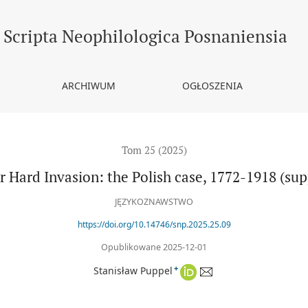
he Polish case, 1772-1918 (supplemented with visual material)
Scripta Neophilologica Posnaniensia
ARCHIWUM
OGŁOSZENIA
Tom 25 (2025)
 Hard Invasion: the Polish case, 1772-1918 (su
JĘZYKOZNAWSTWO
https://doi.org/10.14746/snp.2025.25.09
Opublikowane 2025-12-01
+
Stanisław Puppel