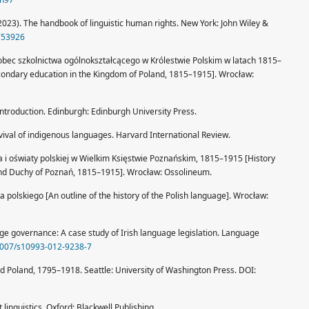
 (2023). The handbook of linguistic human rights. New York: John Wiley &
753926
 wobec szkolnictwa ogólnokształcącego w Królestwie Polskim w latach 1815–
secondary education in the Kingdom of Poland, 1815–1915]. Wrocław:
ntroduction. Edinburgh: Edinburgh University Press.
evival of indigenous languages. Harvard International Review.
wa i oświaty polskiej w Wielkim Księstwie Poznańskim, 1815–1915 [History
rand Duchy of Poznań, 1815–1915]. Wrocław: Ossolineum.
 polskiego [An outline of the history of the Polish language]. Wrocław:
ge governance: A case study of Irish language legislation. Language
.1007/s10993-012-9238-7
ned Poland, 1795–1918. Seattle: University of Washington Press. DOI:
 linguistics. Oxford: Blackwell Publishing.