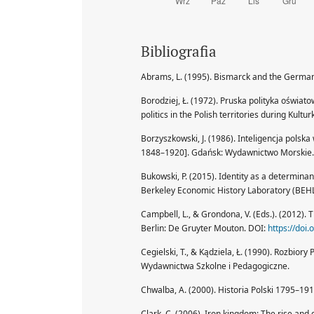
Bibliografia
Abrams, L. (1995). Bismarck and the Germa
Borodziej, Ł. (1972). Pruska polityka oświat
politics in the Polish territories during Kul
Borzyszkowski, J. (1986). Inteligencja polska
1848–1920]. Gdańsk: Wydawnictwo Morskie.
Bukowski, P. (2015). Identity as a determinant
Berkeley Economic History Laboratory (BEHL
Campbell, L., & Grondona, V. (Eds.). (2012)
Berlin: De Gruyter Mouton. DOI:
https://doi
Cegielski, T., & Kądziela, Ł. (1990). Rozbio
Wydawnictwa Szkolne i Pedagogiczne.
Chwalba, A. (2000). Historia Polski 1795–19
Clark, C. (2006). Iron kingdom: The rise an