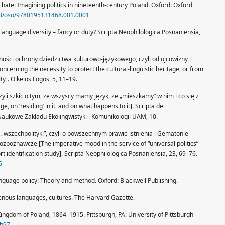
 hate: Imagining politics in nineteenth-century Poland. Oxford: Oxford
093/oso/9780195131468.001.0001
 language diversity – fancy or duty? Scripta Neophilologica Posnaniensia,
ności ochrony dziedzictwa kulturowo-językowego, czyli od ojcowizny i
cerning the necessity to protect the cultural-linguistic heritage, or from
y]. Oikeios Logos, 5, 11–19.
czyli szkic o tym, że wszyscy mamy język, że „mieszkamy” w nim i co się z
, on ‘residing’ in it, and on what happens to it]. Scripta de
aukowe Zakładu Ekolingwistyki i Komunikologii UAM, 10.
e „wszechpolityki”, czyli o powszechnym prawie istnienia i Gematonie
zpoznawcze [The imperative mood in the service of “universal politics”
identification study]. Scripta Neophilologica Posnaniensia, 23, 69–76.
5
 language policy: Theory and method. Oxford: Blackwell Publishing.
genous languages, cultures. The Harvard Gazette.
 Kingdom of Poland, 1864–1915. Pittsburgh, PA: University of Pittsburgh
1h97