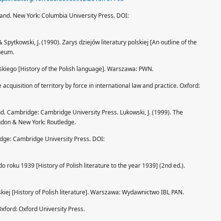
Poland. New York: Columbia University Press. DOI:
 & Spytkowski, J. (1990). Zarys dziejów literatury polskiej [An outline of the
ineum.
lskiego [History of the Polish language]. Warszawa: PWN.
acquisition of territory by force in international law and practice. Oxford:
and. Cambridge: Cambridge University Press. Lukowski, J. (1999). The
ngdon & New York: Routledge.
dge: Cambridge University Press. DOI:
 do roku 1939 [History of Polish literature to the year 1939] (2nd ed.).
lskiej [History of Polish literature]. Warszawa: Wydawnictwo IBL PAN.
 Oxford: Oxford University Press.