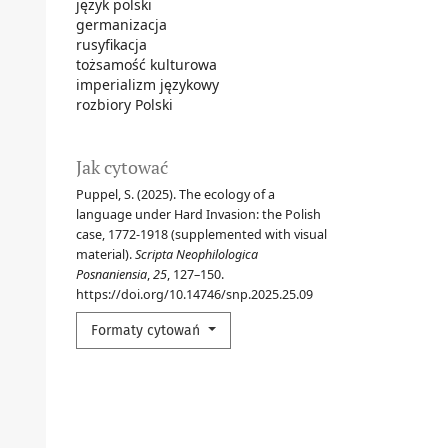
język polski
germanizacja
rusyfikacja
tożsamość kulturowa
imperializm językowy
rozbiory Polski
Jak cytować
Puppel, S. (2025). The ecology of a
language under Hard Invasion: the Polish
case, 1772-1918 (supplemented with visual
material).
Scripta Neophilologica
Posnaniensia
,
25
, 127–150.
https://doi.org/10.14746/snp.2025.25.09
Formaty cytowań