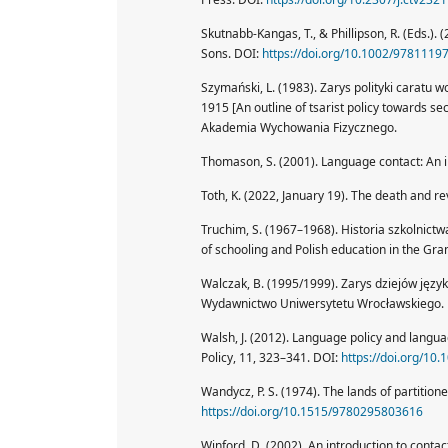
Skutnabb-Kangas, T., & Phillipson, R. (Eds.).
Sons. DOI:
https://doi.org/10.1002/9781119
Szymański, L. (1983). Zarys polityki caratu
1915 [An outline of tsarist policy towards 
Akademia Wychowania Fizycznego.
Thomason, S. (2001). Language contact: An i
Toth, K. (2022, January 19). The death and r
Truchim, S. (1967–1968). Historia szkolnict
of schooling and Polish education in the G
Walczak, B. (1995/1999). Zarys dziejów języka
Wydawnictwo Uniwersytetu Wrocławskiego.
Walsh, J. (2012). Language policy and langua
Policy, 11, 323–341. DOI:
https://doi.org/10
Wandycz, P. S. (1974). The lands of partitio
https://doi.org/10.1515/9780295803616
Winford, D. (2002). An introduction to contact