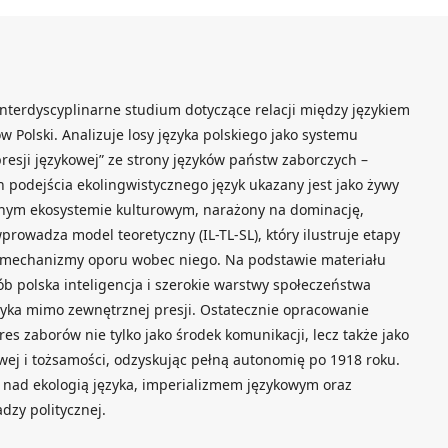
terdyscyplinarne studium dotyczące relacji między językiem
́w Polski. Analizuje losy języka polskiego jako systemu
sji językowej” ze strony języków państw zaborczych –
podejścia ekolingwistycznego język ukazany jest jako żywy
nym ekosystemie kulturowym, narażony na dominację,
wprowadza model teoretyczny (IL-TL-SL), który ilustruje etapy
z mechanizmy oporu wobec niego. Na podstawie materiału
́b polska inteligencja i szerokie warstwy społeczeństwa
języka mimo zewnętrznej presji. Ostatecznie opracowanie
res zaborów nie tylko jako środek komunikacji, lecz także jako
 i tożsamości, odzyskując pełną autonomię po 1918 roku.
 nad ekologią języka, imperializmem językowym oraz
ładzy politycznej.