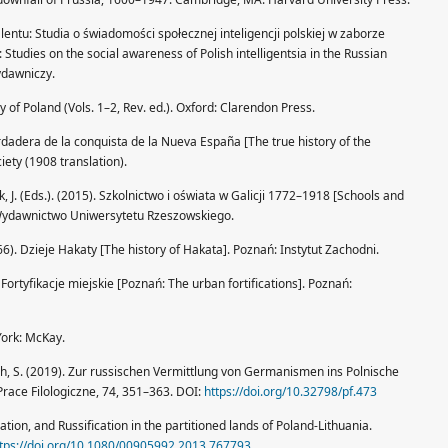
talentu: Studia o świadomości społecznej inteligencji polskiej w zaborze
 Studies on the social awareness of Polish intelligentsia in the Russian
ydawniczy.
y of Poland (Vols. 1–2, Rev. ed.). Oxford: Clarendon Press.
erdadera de la conquista de la Nueva España [The true history of the
ety (1908 translation).
k, J. (Eds.). (2015). Szkolnictwo i oświata w Galicji 1772–1918 [Schools and
 Wydawnictwo Uniwersytetu Rzeszowskiego.
966). Dzieje Hakaty [The history of Hakata]. Poznań: Instytut Zachodni.
 Fortyfikacje miejskie [Poznań: The urban fortifications]. Poznań:
York: McKay.
h, S. (2019). Zur russischen Vermittlung von Germanismen ins Polnische
Prace Filologiczne, 74, 351–363. DOI:
https://doi.org/10.32798/pf.473
tion, and Russification in the partitioned lands of Poland-Lithuania.
tps://doi.org/10.1080/00905992.2013.767793