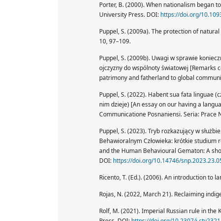
Porter, B. (2000). When nationalism began to
University Press. DOI:
https://doi.org/10.1
Puppel, S. (2009a). The protection of natural
10, 97–109.
Puppel, S. (2009b). Uwagi w sprawie koniecz
ojczyzny do wspólnoty światowej [Remarks con
patrimony and fatherland to global communit
Puppel, S. (2022). Habent sua fata linguae (
nim dzieje) [An essay on our having a language
Communicatione Posnaniensi. Seria: Prace N
Puppel, S. (2023). Tryb rozkazujący w służbi
Behawioralnym Człowieka: krótkie studium ro
and the Human Behavioural Gematon: A short 
DOI:
https://doi.org/10.14746/snp.2023.23.0
Ricento, T. (Ed.). (2006). An introduction to
Rojas, N. (2022, March 21). Reclaiming indi
Rolf, M. (2021). Imperial Russian rule in the
Press. DOI:
https://doi.org/10.2307/j.ctv232