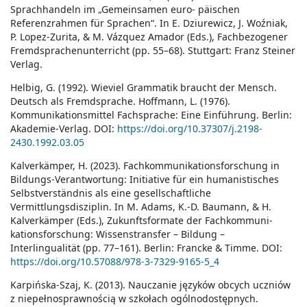
Sprachhandeln im „Gemeinsamen euro- päischen
Referenzrahmen für Sprachen“. In E. Dziurewicz, J. Woźniak,
P. Lopez-Zurita, & M. Vázquez Amador (Eds.), Fachbezogener
Fremdsprachenunterricht (pp. 55–68). Stuttgart: Franz Steiner
Verlag.
Helbig, G. (1992). Wieviel Grammatik braucht der Mensch.
Deutsch als Fremdsprache. Hoffmann, L. (1976).
Kommunikationsmittel Fachsprache: Eine Einführung. Berlin:
Akademie-Verlag. DOI:
https://doi.org/10.37307/j.2198-
2430.1992.03.05
Kalverkämper, H. (2023). Fachkommunikationsforschung in
Bildungs-Verantwortung: Initiative für ein humanistisches
Selbstverständnis als eine gesellschaftliche
Vermittlungsdisziplin. In M. Adams, K.-D. Baumann, & H.
Kalverkämper (Eds.), Zukunftsformate der Fachkommuni-
kationsforschung: Wissenstransfer – Bildung –
Interlingualität (pp. 77–161). Berlin: Francke & Timme. DOI:
https://doi.org/10.57088/978-3-7329-9165-5_4
Karpińska-Szaj, K. (2013). Nauczanie języków obcych uczniów
z niepełnosprawnością w szkołach ogólnodostępnych.