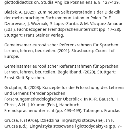
glottodidactics on. Studia Anglica Posnaniensia, 8, 127–139.
Błażek, A. (2025). Zum neuen Selbstverständnis der Didaktik
der mehrsprachigen Fachkommunikation in Polen. In E.
Dziurewicz, J. Woźniak, P. Lopez-Zurita, & M. Vázquez Amador
(Eds.), Fachbezogener Fremdsprachenunterricht (pp. 17–28).
Stuttgart: Franz Steiner Verlag.
Gemeinsamer europäischer Referenzrahmen für Sprachen:
Lernen, lehren, beurteilen. (2001). Strasbourg: Council of
Europe.
Gemeinsamer europäischer Referenzrahmen für Sprachen:
Lernen, lehren, beurteilen. Begleitband. (2020). Stuttgart:
Ernst Klett Sprachen.
Grotjahn, R. (2003). Konzepte für die Erforschung des Lehrens
und Lernens fremder Sprachen:
Forschungsmethodologischer Überblick. In K.-R. Bausch, H.
Christ, & H.-J. Krumm (Eds.), Handbuch
Fremdsprachenunterricht (pp. 493–499). Tübingen: Francke.
Grucza, F. (1976a). Dziedzina lingwistyki stosowanej. In F.
Grucza (Ed.), Lingwistyka stosowana i glottodydaktyka (pp. 7–