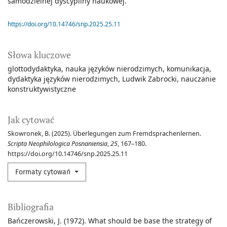
samodzielnej dyscypliny naukowej.
https://doi.org/10.14746/snp.2025.25.11
Słowa kluczowe
glottodydaktyka
nauka języków nierodzimych
komunikacja
dydaktyka języków nierodzimych
Ludwik Zabrocki
nauczanie
konstruktywistyczne
Jak cytować
Skowronek, B. (2025). Überlegungen zum Fremdsprachenlernen.
Scripta Neophilologica Posnaniensia
,
25
, 167–180.
https://doi.org/10.14746/snp.2025.25.11
Formaty cytowań
Bibliografia
Bańczerowski, J. (1972). What should be base the strategy of