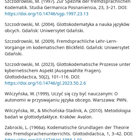
Szczodrowski, M. (1997). Zur Spezifik der fremdsprachlichen
Kodematik. Studia Germanica Posnaniensia, 23, 3–21. DOI:
https://doi.org/10.14746/sgp.1997.23.13
Szczodrowski, M. (2004). Glottokodematyka a nauka języków
obcych. Gdańsk: Uniwersytet Gdański.
Szczodrowski, M. (2009). Fremdsprachliche Lehr-Lern-
Vorgänge im kodematischen Blickfeld. Gdańsk: Uniwersytet
Gdański.
Szczodrowski, M. (2023). Glottokodematische Prozesse unter
kybernetischem Aspekt (Ausgewählte Fragen).
Glottodidactica, 50(2), 101–116. DOI:
https://doi.org/10.14746/gl.2023.50.2.6
Wilczyńska, W. (1999). Uczyć się czy być nauczanym: O
autonomii w przyswajaniu języka obcego. Warszawa: PWN.
Wilczyńska, W., & Michońska-Stadnik, A. (2010). Metodologia
badań w glottodydaktyce. Kraków: Avalon.
Zabrocki, L. (1966a). Kodematische Grundlagen der Theorie
des Fremdsprachenunterrichts. Glottodidactica, 1, 3–42. DOI:
https://doi.org/10.14746/gl.1966.1.01