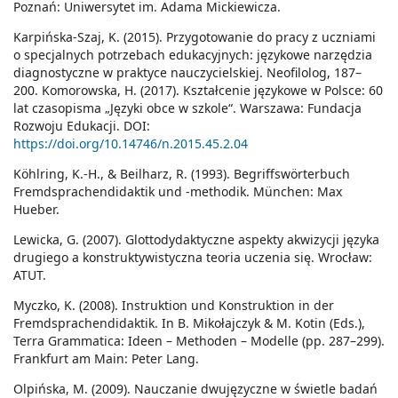
Poznań: Uniwersytet im. Adama Mickiewicza.
Karpińska-Szaj, K. (2015). Przygotowanie do pracy z uczniami
o specjalnych potrzebach edukacyjnych: językowe narzędzia
diagnostyczne w praktyce nauczycielskiej. Neofilolog, 187–
200. Komorowska, H. (2017). Kształcenie językowe w Polsce: 60
lat czasopisma „Języki obce w szkole“. Warszawa: Fundacja
Rozwoju Edukacji. DOI:
https://doi.org/10.14746/n.2015.45.2.04
Köhlring, K.-H., & Beilharz, R. (1993). Begriffswörterbuch
Fremdsprachendidaktik und -methodik. München: Max
Hueber.
Lewicka, G. (2007). Glottodydaktyczne aspekty akwizycji języka
drugiego a konstruktywistyczna teoria uczenia się. Wrocław:
ATUT.
Myczko, K. (2008). Instruktion und Konstruktion in der
Fremdsprachendidaktik. In B. Mikołajczyk & M. Kotin (Eds.),
Terra Grammatica: Ideen – Methoden – Modelle (pp. 287–299).
Frankfurt am Main: Peter Lang.
Olpińska, M. (2009). Nauczanie dwujęzyczne w świetle badań