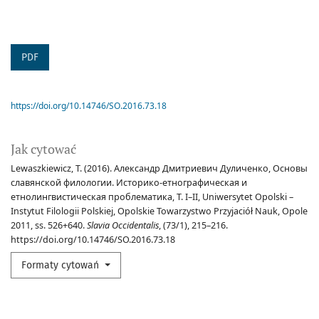
PDF
https://doi.org/10.14746/SO.2016.73.18
Jak cytować
Lewaszkiewicz, T. (2016). Александр Дмитриевич Дуличенко, Основы
славянской филологии. Историко-етнографическая и
етнолингвистическая проблематика, Т. I–II, Uniwersytet Opolski –
Instytut Filologii Polskiej, Opolskie Towarzystwo Przyjaciół Nauk, Opole
2011, ss. 526+640.
Slavia Occidentalis
, (73/1), 215–216.
https://doi.org/10.14746/SO.2016.73.18
Formaty cytowań