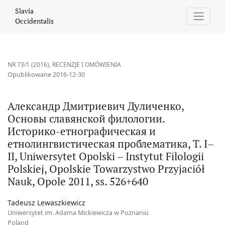
Александр Дмитриевич Дуличенко, Основы славянской филологии.
Slavia
Occidentalis
NR 73/1 (2016)
,
RECENZJE I OMÓWIENIA
Opublikowane 2016-12-30
Александр Дмитриевич Дуличенко,
Основы славянской филологии.
Историко-етнографическая и
етнолингвистическая проблематика, Т. I–
II, Uniwersytet Opolski – Instytut Filologii
Polskiej, Opolskie Towarzystwo Przyjaciół
Nauk, Opole 2011, ss. 526+640
Tadeusz Lewaszkiewicz
Uniwersytet im. Adama Mickiewicza w Poznaniu
Poland