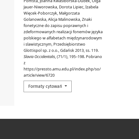
Pomsta, Joanna Kwasiborska-Dudek, Olga
Jauer-Niworowska, Dorota Lipiec, Izabela
Więcek-Poborczyk, Małgorzata
Golanowska, Alicja Malinowska, Znaki
fonetyczne do zapisu poprawnych i
zdeformowanych realizacji fonemów języka
polskiego w alfabetach międzynarodowym
i slawistycznym, Przedsiębiorstwo
Glottispol sp. z o.o., Gdańsk 2013, ss. 119.
Slavia Occidentalis
, (71/1), 195–198. Pobrano
z
https://pressto.amu.edu.pl/index.php/so/
article/view/6720
Formaty cytowań