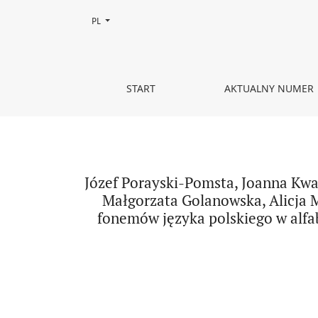
Zmień język, obecnie wybrany to:
PL
Józef Porayski-Pomsta, Joanna Kwasiborska-Dudek
START
AKTUALNY NUMER
Józef Porayski-Pomsta, Joanna Kwa
Małgorzata Golanowska, Alicja 
fonemów języka polskiego w alfa