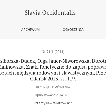
, Olga Jauer-Niworowska, Dorota Lipiec, Izabela Więcek-Poborczyk,
Slavia Occidentalis
ARCHIWUM
OGŁOSZENIA
Nr 71/1 (2014)
siborska-Dudek, Olga Jauer-Niworowska, Dorota
Malinowska, Znaki fonetyczne do zapisu poprawn
betach międzynarodowym i slawistycznym, Przedsi
Gdańsk 2013, ss. 119.
RECENZJE I OMÓWIENIA
Opublikowane 2014-06-15
+
Przemysław Wiatrowski