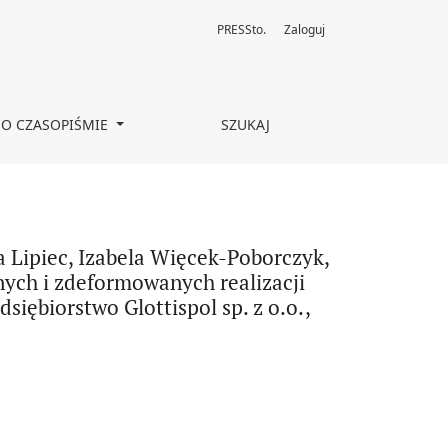
PRESSto.
Zaloguj
 Małgorzata Golanowska, Alicja Malinowska, Znaki fonetyczne do z
O CZASOPIŚMIE
SZUKAJ
 Lipiec, Izabela Więcek-Poborczyk,
ych i zdeformowanych realizacji
ębiorstwo Glottispol sp. z o.o.,