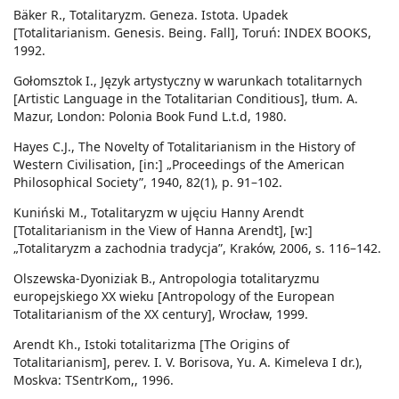
Bӓker R., Totalitaryzm. Geneza. Istota. Upadek
[Totalitarianism. Genesis. Being. Fall], Toruń: INDEX BOOKS,
1992.
Gołomsztok I., Język artystyczny w warunkach totalitarnych
[Artistic Language in the Totalitarian Conditious], tłum. A.
Mazur, London: Polonia Book Fund L.t.d, 1980.
Hayes C.J., The Novelty of Totalitarianism in the History of
Western Civilisation, [in:] „Proceedings of the American
Philosophical Society”, 1940, 82(1), p. 91–102.
Kuniński M., Totalitaryzm w ujęciu Hanny Arendt
[Totalitarianism in the View of Hanna Arendt], [w:]
„Totalitaryzm a zachodnia tradycja”, Kraków, 2006, s. 116–142.
Olszewska-Dyoniziak B., Antropologia totalitaryzmu
europejskiego XX wieku [Antropology of the European
Totalitarianism of the XX century], Wrocław, 1999.
Аrendt Kh., Istoki totalitarizma [The Origins of
Totalitarianism], perev. I. V. Borisova, Yu. А. Kimeleva I dr.),
Moskva: TSentrKom,, 1996.