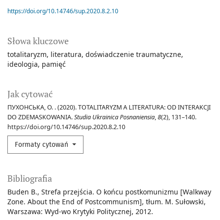
https://doi.org/10.14746/sup.2020.8.2.10
Słowa kluczowe
totalitaryzm
literatura
doświadczenie traumatyczne
ideologia
pamięć
Jak cytować
ПУХОНСЬКА, О. . (2020). TOTALITARYZM A LITERATURA: OD INTERAKCJI
DO ZDEMASKOWANIA.
Studia Ukrainica Posnaniensia
,
8
(2), 131–140.
https://doi.org/10.14746/sup.2020.8.2.10
Formaty cytowań
Bibliografia
Buden B., Strefa przejścia. O końcu postkomunizmu [Walkway
Zone. About the End of Postcommunism], tłum. M. Sułowski,
Warszawa: Wyd-wo Krytyki Politycznej, 2012.