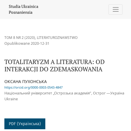
TOTALITARYZM A LITERATURA: OD INTERAKCJI DO ZDEMASKOW
Studia Ukrainica
Posnaniensia
TOM 8 NR 2 (2020)
,
LITERATUROZNAWSTWO
Opublikowane 2020-12-31
TOTALITARYZM A LITERATURA: OD
INTERAKCJI DO ZDEMASKOWANIA
ОКСАНА ПУХОНСЬКА
https://orcid.org/0000-0003-0543-4847
Національний університет „Острозька академія”, Острог —Україна
Ukraine
PDF (Українська)