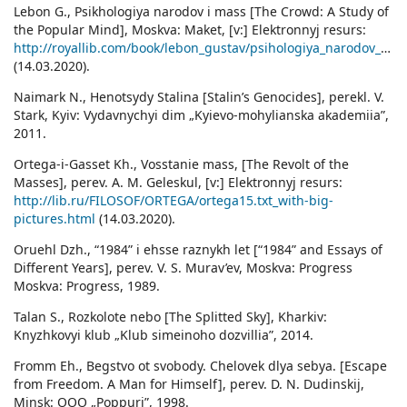
Lebon G., Psikhologiya narodov i mass [The Crowd: A Study of
the Popular Mind], Moskva: Maket, [v:] Elektronnyj resurs:
http://royallib.com/book/lebon_gustav/psihologiya_narodov_i_mass.html
(14.03.2020).
Naimark N., Henotsydy Stalina [Stalin’s Genocides], perekl. V.
Stark, Kyiv: Vydavnychyi dim „Kyievo-mohylianska akademiia”,
2011.
Ortega-i-Gasset Kh., Vosstanie mass, [The Revolt of the
Masses], perev. А. M. Geleskul, [v:] Elektronnyj resurs:
http://lib.ru/FILOSOF/ORTEGA/ortega15.txt_with-big-
pictures.html
(14.03.2020).
Oruehl Dzh., “1984” i ehsse raznykh let [“1984” and Essays of
Different Years], perev. V. S. Murav’ev, Moskva: Progress
Moskva: Progress, 1989.
Talan S., Rozkolote nebo [The Splitted Sky], Kharkiv:
Knyzhkovyi klub „Klub simeinoho dozvillia”, 2014.
Fromm Eh., Begstvo ot svobody. Chelovek dlya sebya. [Escape
from Freedom. A Man for Himself], perev. D. N. Dudinskij,
Minsk: OOO „Poppuri”, 1998.