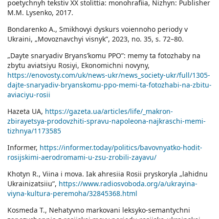
poetychnyh tekstiv XX stolittia: monohrafiia, Nizhyn: Publisher
M.M. Lysenko, 2017.
Bondarenko A., Smikhovyi dyskurs voiennoho periody v
Ukraini, „Movoznavchyi visnyk”, 2023, no. 35, s. 72–80.
„Dayte snaryadiv Bryans’komu PPO”: memy ta fotozhaby na
zbytu aviatsiyu Rosiyi, Еkonomichni novyny,
https://enovosty.com/uk/news-ukr/news_society-ukr/full/1305-
dajte-snaryadiv-bryanskomu-ppo-memi-ta-fotozhabi-na-zbitu-
aviaciyu-rosii
Hazeta UA,
https://gazeta.ua/articles/life/_makron-
zbirayetsya-prodovzhiti-spravu-napoleona-najkraschi-memi-
tizhnya/1173585
Іnformer,
https://informer.today/politics/bavovnyatko-hodit-
rosijskimi-aerodromami-u-zsu-zrobili-zayavu/
Khotyn R., Viina i mova. Iak ahresiia Rosii pryskoryla „lahidnu
Ukrainizatsiiu”,
https://www.radiosvoboda.org/a/ukrayina-
viyna-kultura-peremoha/32845368.html
Kosmeda T., Nehatyvno markovani leksyko-semantychni