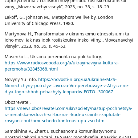
zapozychennia z rosiiskoi movy periodu rosiisko-ukrainskoi
viiny, „Movoznavchyi visnyk”, 2023, no. 35, s. 18–29.
Lakoff, G., Johnson M., Metaphors we live by, London:
University of Chicago Press, 1980.
Martynova H., Transformatsii v ukrainskomu etnosotsiumi ta
ioho movi iak naslidok rosiiskoukraiinskoi viiny, „Movoznavchyi
visnyk”, 2023, no. 35, s. 45–53.
Masenko L., Ukraina peremohla na poli kultury,
https://www.radiosvoboda.org/a/ukrayinaviyna-kultura-
peremoha/32845368.html
Novyny Yu Info,
https://novosti-n.org/ua/ukraine/MZS-
Nimechchyny-potrolyv-Lavrova-Vin-perebuvaye-v-Afryczi-ne-
dlya-togo-shhob-pobachyty-leopardiv-FOTO--300067
Obozrevatel,
https://news.obozrevatel.com/ukr/society/nastup-pochnetsya-
iz-nenatska-vzdovzh-sil-bozna-i-kudi-ukraintsi-zaplutali-
rosiyan-chutkami-schodo-kontrnastupu-zsu.htm
Samokhina V., Zhart u suchasnomu komunikatyvnomu
prostori Velykoi Brytanii ta SSHA: monohrafiia, Kharkiv: KHNU