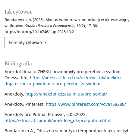
Jak cytować
Bondarenko, A. (2025). Modus humoru w komunikacji w okresie wojny
w Ukrainie.
Studia Ukrainica Posnaniensia
,
13
(2), 17–30.
https://doi.org/10.14746/sup.2025.13.2.1
Formaty cytowań
Bibliografia
Anekdot dnia: u ZHEKU povidomyly pro pereboi zi svitlom,
Оdessa-life,
https://odessa-life.od.ua/uk/news-uk/anekdot-
dnja-u-zheku-povidomili-pro-pereboi-zi-svitlom
Аnekdoty,
https://anekdot.kozaku.in.ua/pro_soldat/
Anekdoty, Pinterest,
https://www.pinterest.com/vova158288/
Anekdoty pro Putina, Еtnosvit, 5.05.2023,
https://etnosvit.com/uk/anekdoty_uk/pro-putina.html
Bondarenko A., Obrazna semantyka temporalnosti ukrainskyh