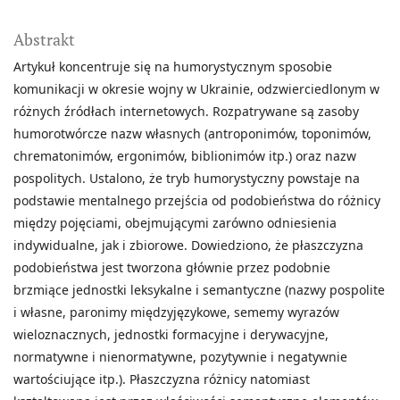
Abstrakt
Artykuł koncentruje się na humorystycznym sposobie
komunikacji w okresie wojny w Ukrainie, odzwierciedlonym w
różnych źródłach internetowych. Rozpatrywane są zasoby
humorotwórcze nazw własnych (antroponimów, toponimów,
chrematonimów, ergonimów, biblionimów itp.) oraz nazw
pospolitych. Ustalono, że tryb humorystyczny powstaje na
podstawie mentalnego przejścia od podobieństwa do różnicy
między pojęciami, obejmującymi zarówno odniesienia
indywidualne, jak i zbiorowe. Dowiedziono, że płaszczyzna
podobieństwa jest tworzona głównie przez podobnie
brzmiące jednostki leksykalne i semantyczne (nazwy pospolite
i własne, paronimy międzyjęzykowe, sememy wyrazów
wieloznacznych, jednostki formacyjne i derywacyjne,
normatywne i nienormatywne, pozytywnie i negatywnie
wartościujące itp.). Płaszczyzna różnicy natomiast