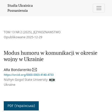
Modus humoru w komunikacji w okresie wojny w Ukrainie
Studia Ukrainica
Posnaniensia
TOM 13 NR 2 (2025)
,
JĘZYKOZNAWSTWO
Opublikowane 2025-12-29
Modus humoru w komunikacji w okresie
wojny w Ukrainie
Ałła Bondarenko
https://orcid.org/0000-0003-4140-4733
Nizhyn Gogol State University
Ukraine
PDF (Українська)