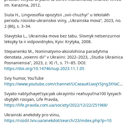
im. Karazina, 2012.
Siuta H., Lingvosofiia opozytsii „svii-chuzhyi” u tekstakh
periodu rosiisko-ukrainskoi viiny, „Ukrainska mova”, 2023, no.
2 (86), s. 3–34.
Stavytska L., Ukrainska mova bez tabu. Slovnyk netsenzurnoi
leksyky ta ii vidpovidnykiv, Kyiv: Krytyka, 2008.
Stepanenko M., Nominatyvno-aksiolohiina paradyhma
denotata „voienni dii” v Ukraiini: 2022–2023, „Studia Ukrainica
Posnaniensia”, 2023, z. ХІ /1, s. 71–85. DOI:
https://doi.org/10.14746/sup.2023.11.1.05
Sviy humor, YouTube
https://www.youtube.com/channel/UCxeauKUaojYSJng3XYaC2SA
Svyato nablyzhayet’sya:yak ukrayintsi reahuyut’na100 tysyach
vbytykh rosiyan, Life Pravda,
https://life.pravda.com.ua/society/2022/12/22/251968/
Ukrainski anekdoty pro viinu,
https://rozdil.lviv.ua/anekdot/search/23/index.php?p=10