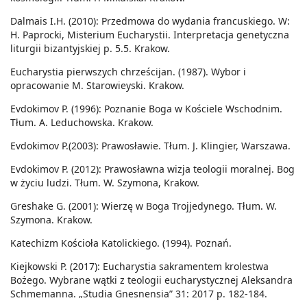
Dalmais I.H. (2010): Przedmowa do wydania francuskiego. W:
H. Paprocki, Misterium Eucharystii. Interpretacja genetyczna
liturgii bizantyjskiej p. 5.5. Krakow.
Eucharystia pierwszych chrześcijan. (1987). Wybor i
opracowanie M. Starowieyski. Krakow.
Evdokimov P. (1996): Poznanie Boga w Kościele Wschodnim.
Tłum. A. Leduchowska. Krakow.
Evdokimov P.(2003): Prawosławie. Tłum. J. Klingier, Warszawa.
Evdokimov P. (2012): Prawosławna wizja teologii moralnej. Bog
w życiu ludzi. Tłum. W. Szymona, Krakow.
Greshake G. (2001): Wierzę w Boga Trojjedynego. Tłum. W.
Szymona. Krakow.
Katechizm Kościoła Katolickiego. (1994). Poznań.
Kiejkowski P. (2017): Eucharystia sakramentem krolestwa
Bożego. Wybrane wątki z teologii eucharystycznej Aleksandra
Schmemanna. „Studia Gnesnensia” 31: 2017 p. 182-184.