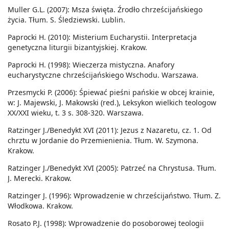
Muller G.L. (2007): Msza święta. Źrodło chrześcijańskiego
życia. Tłum. S. Śledziewski. Lublin.
Paprocki H. (2010): Misterium Eucharystii. Interpretacja
genetyczna liturgii bizantyjskiej. Krakow.
Paprocki H. (1998): Wieczerza mistyczna. Anafory
eucharystyczne chrześcijańskiego Wschodu. Warszawa.
Przesmycki P. (2006): Śpiewać pieśni pańskie w obcej krainie,
w: J. Majewski, J. Makowski (red.), Leksykon wielkich teologow
XX/XXI wieku, t. 3 s. 308-320. Warszawa.
Ratzinger J./Benedykt XVI (2011): Jezus z Nazaretu, cz. 1. Od
chrztu w Jordanie do Przemienienia. Tłum. W. Szymona.
Krakow.
Ratzinger J./Benedykt XVI (2005): Patrzeć na Chrystusa. Tłum.
J. Merecki. Krakow.
Ratzinger J. (1996): Wprowadzenie w chrześcijaństwo. Tłum. Z.
Włodkowa. Krakow.
Rosato P.J. (1998): Wprowadzenie do posoborowej teologii