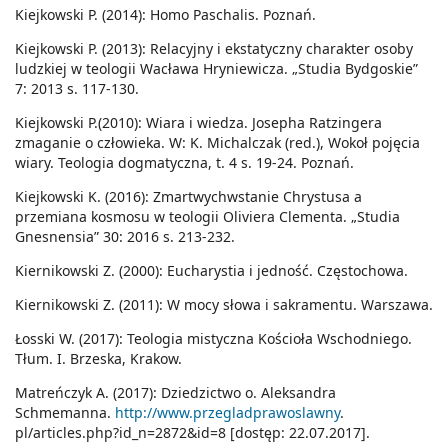
Kiejkowski P. (2014): Homo Paschalis. Poznań.
Kiejkowski P. (2013): Relacyjny i ekstatyczny charakter osoby
ludzkiej w teologii Wacława Hryniewicza. „Studia Bydgoskie”
7: 2013 s. 117-130.
Kiejkowski P.(2010): Wiara i wiedza. Josepha Ratzingera
zmaganie o człowieka. W: K. Michalczak (red.), Wokoł pojęcia
wiary. Teologia dogmatyczna, t. 4 s. 19-24. Poznań.
Kiejkowski K. (2016): Zmartwychwstanie Chrystusa a
przemiana kosmosu w teologii Oliviera Clementa. „Studia
Gnesnensia” 30: 2016 s. 213-232.
Kiernikowski Z. (2000): Eucharystia i jedność. Częstochowa.
Kiernikowski Z. (2011): W mocy słowa i sakramentu. Warszawa.
Łosski W. (2017): Teologia mistyczna Kościoła Wschodniego.
Tłum. I. Brzeska, Krakow.
Matreńczyk A. (2017): Dziedzictwo o. Aleksandra
Schmemanna.
http://www.przegladprawoslawny
.
pl/articles.php?id_n=2872&id=8 [dostęp: 22.07.2017].