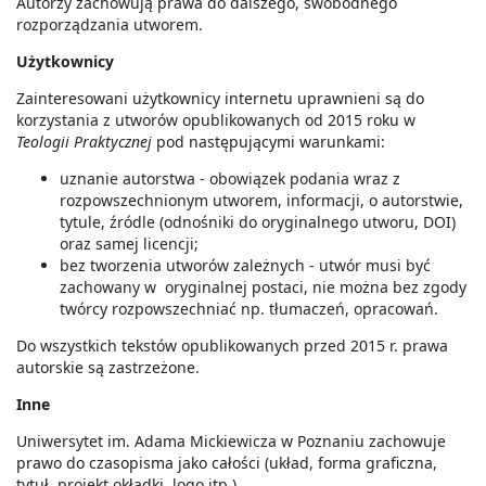
Autorzy zachowują prawa do dalszego, swobodnego
rozporządzania utworem.
Użytkownicy
Zainteresowani użytkownicy internetu uprawnieni są do
korzystania z utworów opublikowanych od 2015 roku w
Teologii Praktycznej
pod następującymi warunkami:
uznanie autorstwa - obowiązek podania wraz z
rozpowszechnionym utworem, informacji, o autorstwie,
tytule, źródle (odnośniki do oryginalnego utworu, DOI)
oraz samej licencji;
bez tworzenia utworów zależnych - utwór musi być
zachowany w oryginalnej postaci, nie można bez zgody
twórcy rozpowszechniać np. tłumaczeń, opracowań.
Do wszystkich tekstów opublikowanych przed 2015 r. prawa
autorskie są zastrzeżone.
Inne
Uniwersytet im. Adama Mickiewicza w Poznaniu zachowuje
prawo do czasopisma jako całości (układ, forma graficzna,
tytuł, projekt okładki, logo itp
.
)
.