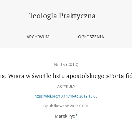
lskiego »Porta fidei« Benedykta XVI
Teologia Praktyczna
ARCHIWUM
OGŁOSZENIA
Nr 13 (2012)
ia. Wiara w świetle listu apostolskiego »Porta f
ARTYKUŁY
https://doi.org/10.14746/tp.2012.13.08
Opublikowane 2012-01-01
+
Marek Pyc