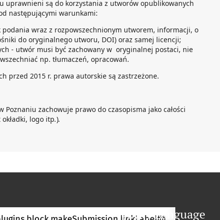
tu uprawnieni są do korzystania z utworów opublikowanych
d następującymi warunkami:
k podania wraz z rozpowszechnionym utworem, informacji, o
ośniki do oryginalnego utworu, DOI) oraz samej licencji;
ch - utwór musi być zachowany w oryginalnej postaci, nie
wszechniać np. tłumaczeń, opracowań.
h przed 2015 r. prawa autorskie są zastrzeżone.
w Poznaniu zachowuje prawo do czasopisma jako całości
 okładki, logo itp
.
)
.
Język / Language
lugins.block.makeSubmission.linkLabel##