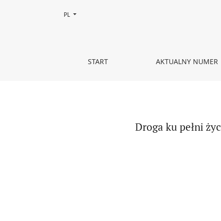
Zmień język, obecnie wybrany to:
PL
Droga ku pełni życia. Wiara w świetle listu aposto
START
AKTUALNY NUMER
Droga ku pełni życ