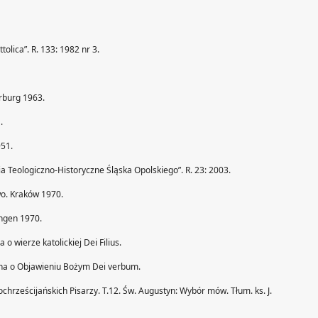
ttolica”. R. 133: 1982 nr 3.
rburg 1963.
.
951.
ia Teologiczno-Historyczne Śląska Opolskiego”. R. 23: 2003.
wo. Kraków 1970.
ingen 1970.
o wierze katolickiej Dei Filius.
zna o Objawieniu Bożym Dei verbum.
chrześcijańskich Pisarzy. T.12. Św. Augustyn: Wybór mów. Tłum. ks. J.