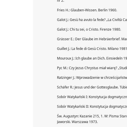
nr 2.
Fries H.: Glauben-Wissen. Berlin 1960.
Galot J.: Gesù ha avuto la fede? „La Civiltà Ca
Galot J.: Chi tu sei, o Cristo. Firenze 1980.
Grässer E.: Der Glaube im Hebräerbrief. Ma
Guillet J.: La fede di Gesù Cristo. Milano 1981
Mouroux J.: Ich glaube an Dich. Einsiedeln 1
Pyc M.: Czy Jezus Chrystus miał wiarę? „Stud
Ratzinger J.: Wprowadzenie w chrześcijańst
Schäfer R.: Jesus und der Gottesglaube. Tüb
Sobór Watykański I: Konstytucja dogmatyczna 
Sobór Watykański II: Konstytucja dogmatyc
Św. Augustyn: Kazanie 215, 1. W: Pisma Staro
Jaworski. Warszawa 1973.