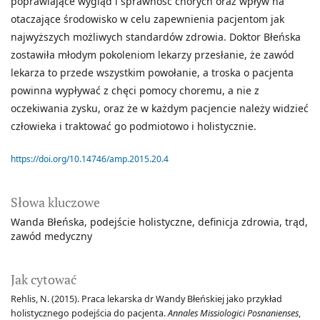
poprawiające wygląd i sprawność chorych oraz wpływ na
otaczające środowisko w celu zapewnienia pacjentom jak
najwyższych możliwych standardów zdrowia. Doktor Błeńska
zostawiła młodym pokoleniom lekarzy przesłanie, że zawód
lekarza to przede wszystkim powołanie, a troska o pacjenta
powinna wypływać z chęci pomocy choremu, a nie z
oczekiwania zysku, oraz że w każdym pacjencie należy widzieć
człowieka i traktować go podmiotowo i holistycznie.
https://doi.org/10.14746/amp.2015.20.4
Słowa kluczowe
Wanda Błeńska
podejście holistyczne
definicja zdrowia
trąd
zawód medyczny
Jak cytować
Rehlis, N. (2015). Praca lekarska dr Wandy Błeńskiej jako przykład
holistycznego podejścia do pacjenta.
Annales Missiologici Posnanienses
,