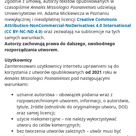
Zgodnie z umową, autorzy tekstów opublikowanych w
czasopiśmie
Annales Missiologici Posnanienses
udzielają
Uniwersytetowi im. Adama Mickiewicza w Poznaniu
niewyłącznej i nieodpłatnej licencji
Creative Commons
Attribution-NonCommercial-NoDerivatives 4.0 International
(CC BY-NC-ND 4.0)
oraz zezwalają na sublicencje na tych
samych warunkach.
Autorzy zachowują prawa do dalszego, swobodnego
rozporządzania utworem.
Użytkownicy
Zainteresowani użytkownicy internetu uprawnieni są do
korzystania z utworów opublikowanych
od 2021
roku w
Annales Missiologici Posnanienses
pod następującymi
warunkami:
uznanie autorstwa – obowiązek podania wraz z
rozpowszechnionym utworem, informacji, o autorstwie,
tytule, źródle (odnośniki do oryginalnego utworu, DOI)
oraz samej licencji;
użycie niekomercyjne – nie należy wykorzystywać
utworu do celów komercyjnych;
bez tworzenia utworów zależnych – utwór musi być