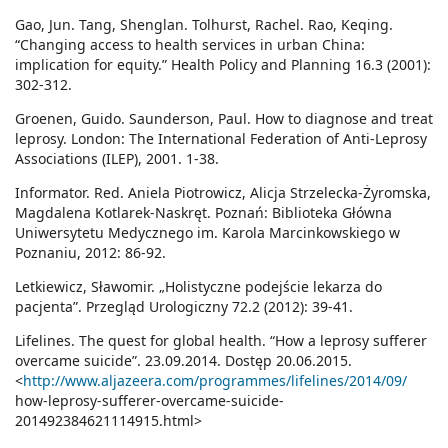
Gao, Jun. Tang, Shenglan. Tolhurst, Rachel. Rao, Keqing.
“Changing access to health services in urban China:
implication for equity.” Health Policy and Planning 16.3 (2001):
302-312.
Groenen, Guido. Saunderson, Paul. How to diagnose and treat
leprosy. London: The International Federation of Anti-Leprosy
Associations (ILEP), 2001. 1-38.
Informator. Red. Aniela Piotrowicz, Alicja Strzelecka-Żyromska,
Magdalena Kotlarek-Naskręt. Poznań: Biblioteka Główna
Uniwersytetu Medycznego im. Karola Marcinkowskiego w
Poznaniu, 2012: 86-92.
Letkiewicz, Sławomir. „Holistyczne podejście lekarza do
pacjenta”. Przegląd Urologiczny 72.2 (2012): 39-41.
Lifelines. The quest for global health. “How a leprosy sufferer
overcame suicide”. 23.09.2014. Dostęp 20.06.2015.
<
http://www.aljazeera.com/programmes/lifelines/2014/09/
how-leprosy-sufferer-overcame-suicide-
201492384621114915.html>