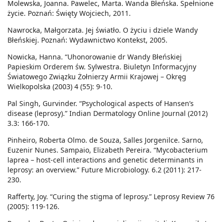
Molewska, Joanna. Pawelec, Marta. Wanda Błeńska. Spełnione
życie. Poznań: Święty Wojciech, 2011.
Nawrocka, Małgorzata. Jej światło. O życiu i dziele Wandy
Błeńskiej. Poznań: Wydawnictwo Kontekst, 2005.
Nowicka, Hanna. “Uhonorowanie dr Wandy Błeńskiej
Papieskim Orderem św. Sylwestra. Biuletyn Informacyjny
Światowego Związku Żołnierzy Armii Krajowej – Okręg
Wielkopolska (2003) 4 (55): 9-10.
Pal Singh, Gurvinder. “Psychological aspects of Hansen’s
disease (leprosy).” Indian Dermatology Online Journal (2012)
3.3: 166-170.
Pinheiro, Roberta Olmo. de Souza, Salles Jorgenilce. Sarno,
Euzenir Nunes. Sampaio, Elizabeth Pereira. “Mycobacterium
laprea – host-cell interactions and genetic determinants in
leprosy: an overview.” Future Microbiology. 6.2 (2011): 217-
230.
Rafferty, Joy. “Curing the stigma of leprosy.” Leprosy Review 76
(2005): 119-126.