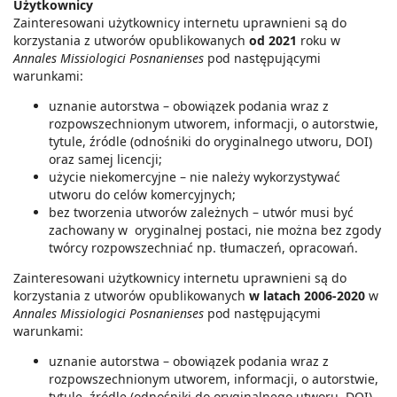
Użytkownicy
Zainteresowani użytkownicy internetu uprawnieni są do
korzystania z utworów opublikowanych
od 2021
roku w
Annales Missiologici Posnanienses
pod następującymi
warunkami:
uznanie autorstwa – obowiązek podania wraz z
rozpowszechnionym utworem, informacji, o autorstwie,
tytule, źródle (odnośniki do oryginalnego utworu, DOI)
oraz samej licencji;
użycie niekomercyjne – nie należy wykorzystywać
utworu do celów komercyjnych;
bez tworzenia utworów zależnych – utwór musi być
zachowany w oryginalnej postaci, nie można bez zgody
twórcy rozpowszechniać np. tłumaczeń, opracowań.
Zainteresowani użytkownicy internetu uprawnieni są do
korzystania z utworów opublikowanych
w latach 2006-2020
w
Annales Missiologici Posnanienses
pod następującymi
warunkami:
uznanie autorstwa – obowiązek podania wraz z
rozpowszechnionym utworem, informacji, o autorstwie,
tytule, źródle (odnośniki do oryginalnego utworu, DOI)