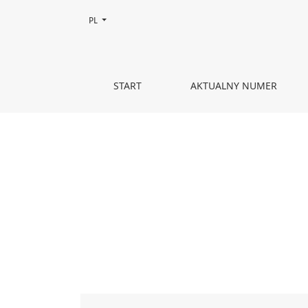
Zmień język, obecnie wybrany to:
PL
Spis treści
START
AKTUALNY NUMER