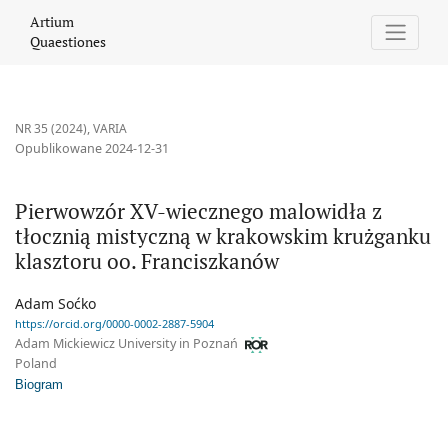
Pierwowzór XV-wiecznego malowidła z tłocznią mistyczną w krak
Artium
Quaestiones
NR 35 (2024)
,
VARIA
Opublikowane 2024-12-31
Pierwowzór XV-wiecznego malowidła z
tłocznią mistyczną w krakowskim krużganku
klasztoru oo. Franciszkanów
Adam Soćko
https://orcid.org/0000-0002-2887-5904
Adam Mickiewicz University in Poznań
Poland
Biogram