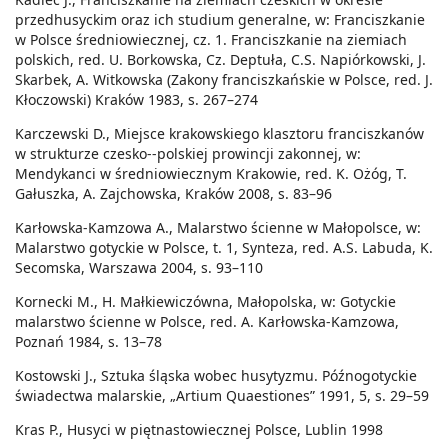
przedhusyckim oraz ich studium generalne, w: Franciszkanie
w Polsce średniowiecznej, cz. 1. Franciszkanie na ziemiach
polskich, red. U. Borkowska, Cz. Deptuła, C.S. Napiórkowski, J.
Skarbek, A. Witkowska (Zakony franciszkańskie w Polsce, red. J.
Kłoczowski) Kraków 1983, s. 267–274
Karczewski D., Miejsce krakowskiego klasztoru franciszkanów
w strukturze czesko--polskiej prowincji zakonnej, w:
Mendykanci w średniowiecznym Krakowie, red. K. Ożóg, T.
Gałuszka, A. Zajchowska, Kraków 2008, s. 83–96
Karłowska-Kamzowa A., Malarstwo ścienne w Małopolsce, w:
Malarstwo gotyckie w Polsce, t. 1, Synteza, red. A.S. Labuda, K.
Secomska, Warszawa 2004, s. 93–110
Kornecki M., H. Małkiewiczówna, Małopolska, w: Gotyckie
malarstwo ścienne w Polsce, red. A. Karłowska-Kamzowa,
Poznań 1984, s. 13–78
Kostowski J., Sztuka śląska wobec husytyzmu. Późnogotyckie
świadectwa malarskie, „Artium Quaestiones” 1991, 5, s. 29–59
Kras P., Husyci w piętnastowiecznej Polsce, Lublin 1998