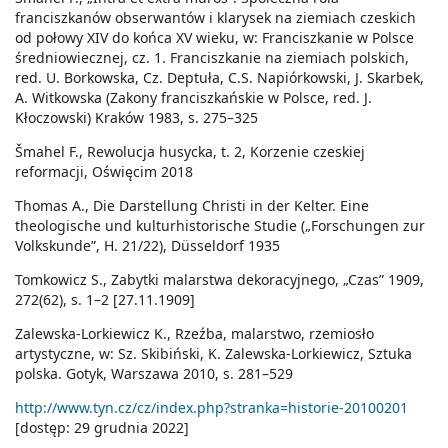
franciszkanów obserwantów i klarysek na ziemiach czeskich
od połowy XIV do końca XV wieku, w: Franciszkanie w Polsce
średniowiecznej, cz. 1. Franciszkanie na ziemiach polskich,
red. U. Borkowska, Cz. Deptuła, C.S. Napiórkowski, J. Skarbek,
A. Witkowska (Zakony franciszkańskie w Polsce, red. J.
Kłoczowski) Kraków 1983, s. 275–325
Šmahel F., Rewolucja husycka, t. 2, Korzenie czeskiej
reformacji, Oświęcim 2018
Thomas A., Die Darstellung Christi in der Kelter. Eine
theologische und kulturhistorische Studie („Forschungen zur
Volkskunde”, H. 21/22), Düsseldorf 1935
Tomkowicz S., Zabytki malarstwa dekoracyjnego, „Czas” 1909,
272(62), s. 1–2 [27.11.1909]
Zalewska-Lorkiewicz K., Rzeźba, malarstwo, rzemiosło
artystyczne, w: Sz. Skibiński, K. Zalewska-Lorkiewicz, Sztuka
polska. Gotyk, Warszawa 2010, s. 281–529
http://www.tyn.cz/cz/index.php?stranka=historie-20100201
[dostęp: 29 grudnia 2022]