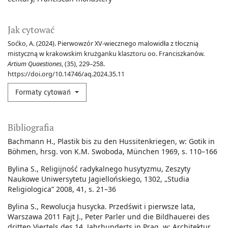
Jak cytować
Soćko, A. (2024). Pierwowzór XV-wiecznego malowidła z tłocznią
mistyczną w krakowskim krużganku klasztoru oo. Franciszkanów.
Artium Quaestiones
, (35), 229–258.
https://doi.org/10.14746/aq.2024.35.11
Formaty cytowań
Bibliografia
Bachmann H., Plastik bis zu den Hussitenkriegen, w: Gotik in
Böhmen, hrsg. von K.M. Swoboda, München 1969, s. 110–166
Bylina S., Religijność radykalnego husytyzmu, Zeszyty
Naukowe Uniwersytetu Jagiellońskiego, 1302, „Studia
Religiologica” 2008, 41, s. 21–36
Bylina S., Rewolucja husycka. Przedświt i pierwsze lata,
Warszawa 2011 Fajt J., Peter Parler und die Bildhauerei des
dritten Viertels des 14. Jahrhunderts in Prag, w: Architektur,