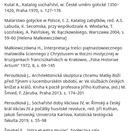
Kutal A., Katalog sochařství, w: České uměni gotické 1350–
1420, Praha 1970, s. 127–176
Malarstwo gotyckie w Polsce, t. 2, Katalog zabytków, red. A.S.
Labuda, K. Secomska, przy współudziale A. Włodarka, T.
Łozińskiej, A. Palińskiej, W. Rączkowskiego, Warszawa 2004, s.
59–60 [Helena Małkiewiczówna]
Małkiewiczówna H., Interpretacja treści piętnastowiecznego
malowidła ściennego z Chrystusem w tłoczni mistycznej w
krużgankach franciszkańskich w Krakowie, „Folia Historiae
Artium” 1972, 8, s. 69–145
Peroutková J., Architektonická skulptura chramu Matky Boží
před Týnem v lucemburském období, w: Ve službách českých
knížat a králů. Kniha k poctě profesora Jiřího Kuthana, (ed.) M.
Šmied, F. Záruba, Praha 2013, s. 174–201
Peroutková J., Sochařství doby Václava IV, w: Římský a český
král Václav IV a počátky husitské revoluce, red. Jiří Kuthan,
Jakub Šenovský, Univerzita Karlova, Katolická teologická
fakulta 2019, s. 55–98
Šmahel F., „Intra et extra muros”. Społeczna rola