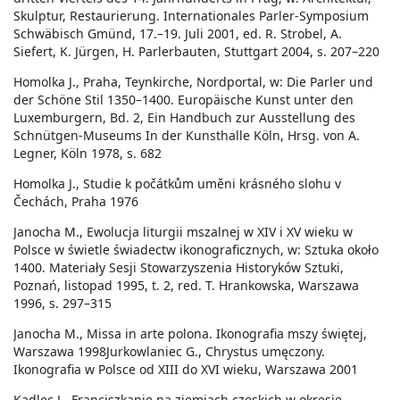
Skulptur, Restaurierung. Internationales Parler-Symposium
Schwäbisch Gmünd, 17.–19. Juli 2001, ed. R. Strobel, A.
Siefert, K. Jürgen, H. Parlerbauten, Stuttgart 2004, s. 207–220
Homolka J., Praha, Teynkirche, Nordportal, w: Die Parler und
der Schöne Stil 1350–1400. Europäische Kunst unter den
Luxemburgern, Bd. 2, Ein Handbuch zur Ausstellung des
Schnütgen-Museums In der Kunsthalle Köln, Hrsg. von A.
Legner, Köln 1978, s. 682
Homolka J., Studie k počátkům uměni krásného slohu v
Čechách, Praha 1976
Janocha M., Ewolucja liturgii mszalnej w XIV i XV wieku w
Polsce w świetle świadectw ikonograficznych, w: Sztuka około
1400. Materiały Sesji Stowarzyszenia Historyków Sztuki,
Poznań, listopad 1995, t. 2, red. T. Hrankowska, Warszawa
1996, s. 297–315
Janocha M., Missa in arte polona. Ikonografia mszy świętej,
Warszawa 1998Jurkowlaniec G., Chrystus umęczony.
Ikonografia w Polsce od XIII do XVI wieku, Warszawa 2001
Kadlec J., Franciszkanie na ziemiach czeskich w okresie