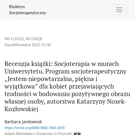
Recenzja książki: Socjoterapia w murach Uniwersytetu. Program
Biuletyn
Socjoterapeutyczny
NR 3 (2025)
,
RECENZJE
Opublikowane 2025-12-30
Recenzja książki: Socjoterapia w murach
Uniwersytetu. Program socjoterapeutyczny
„Jestem niepowtarzalna, piękna i
wyjątkowa” dla kobiet przejawiających
trudności w budowaniu pozytywnego obrazu
własnej osoby, autorstwa Katarzyny Nosek-
Kozłowskiej
Barbara Jankowiak
https://orcid.org/0000-0002-7660-2070
Adam Mickiewicz University in Poznań