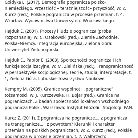
Gołdyka L. (2017), Demografia pogranicza polsko-
niemieckiego. Przeszłość – teraźniejszość– przyszłość, w: Z.
Kurcz (red.), Polskie pogranicza w procesie przemian, t. 4,
Wrocław: Wydawnictwo Uniwersytetu Wrocławskiego.
Hajduk E. (2001), Procesy i ludzie pogranicza (próba
rozpoznania), w: C. Osękowski (red.), Ziemie Zachodnie.
Polska–Niemcy. Integracja europejska, Zielona Góra:
Uniwersytet Zielonogórski.
Hajduk E., Papiór E. (2003), Społeczności pogranicza i ich
funkcje socjalizacyjne, w: M. Zielińska (red.), Transgraniczność
w perspektywie socjologicznej. Teorie, studia, interpretacje, t.
1, Zielona Góra: Lubuskie Towarzystwo Naukowe.
Kempny M. (2005), Granice wspólnot i „pograniczne”
tożsamości, w: J. Kurczewska, H. Bojar (red.), Granice na
pograniczach. Z badań społeczności lokalnych wschodniego
pogranicza Polski, Warszawa: Instytut Filozofii i Socjologii PAN.
Kurcz Z. (2011), Z pogranicza na pogranicze…, z pogranicza
na transgranicze… i z powrotem? Kierunki i charakter
przemian na polskich pograniczach, w: Z. Kurcz (red.), Polskie
pogranicza w procesie przemian, t. 2, Wałbrzych: