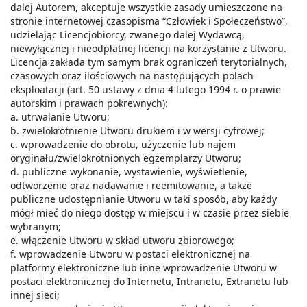
dalej Autorem, akceptuje wszystkie zasady umieszczone na
stronie internetowej czasopisma “Człowiek i Społeczeństwo”,
udzielając Licencjobiorcy, zwanego dalej Wydawcą,
niewyłącznej i nieodpłatnej licencji na korzystanie z Utworu.
Licencja zakłada tym samym brak ograniczeń terytorialnych,
czasowych oraz ilościowych na następujących polach
eksploatacji (art. 50 ustawy z dnia 4 lutego 1994 r. o prawie
autorskim i prawach pokrewnych):
a. utrwalanie Utworu;
b. zwielokrotnienie Utworu drukiem i w wersji cyfrowej;
c. wprowadzenie do obrotu, użyczenie lub najem
oryginału/zwielokrotnionych egzemplarzy Utworu;
d. publiczne wykonanie, wystawienie, wyświetlenie,
odtworzenie oraz nadawanie i reemitowanie, a także
publiczne udostępnianie Utworu w taki sposób, aby każdy
mógł mieć do niego dostęp w miejscu i w czasie przez siebie
wybranym;
e. włączenie Utworu w skład utworu zbiorowego;
f. wprowadzenie Utworu w postaci elektronicznej na
platformy elektroniczne lub inne wprowadzenie Utworu w
postaci elektronicznej do Internetu, Intranetu, Extranetu lub
innej sieci;