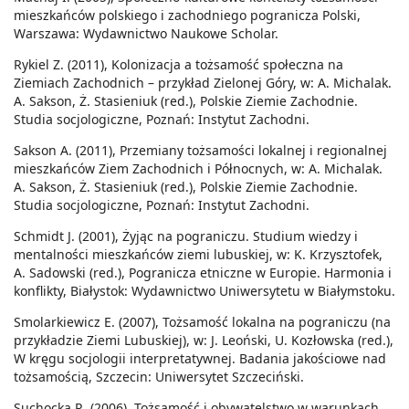
mieszkańców polskiego i zachodniego pogranicza Polski,
Warszawa: Wydawnictwo Naukowe Scholar.
Rykiel Z. (2011), Kolonizacja a tożsamość społeczna na
Ziemiach Zachodnich – przykład Zielonej Góry, w: A. Michalak.
A. Sakson, Ż. Stasieniuk (red.), Polskie Ziemie Zachodnie.
Studia socjologiczne, Poznań: Instytut Zachodni.
Sakson A. (2011), Przemiany tożsamości lokalnej i regionalnej
mieszkańców Ziem Zachodnich i Północnych, w: A. Michalak.
A. Sakson, Ż. Stasieniuk (red.), Polskie Ziemie Zachodnie.
Studia socjologiczne, Poznań: Instytut Zachodni.
Schmidt J. (2001), Żyjąc na pograniczu. Studium wiedzy i
mentalności mieszkańców ziemi lubuskiej, w: K. Krzysztofek,
A. Sadowski (red.), Pogranicza etniczne w Europie. Harmonia i
konflikty, Białystok: Wydawnictwo Uniwersytetu w Białymstoku.
Smolarkiewicz E. (2007), Tożsamość lokalna na pograniczu (na
przykładzie Ziemi Lubuskiej), w: J. Leoński, U. Kozłowska (red.),
W kręgu socjologii interpretatywnej. Badania jakościowe nad
tożsamością, Szczecin: Uniwersytet Szczeciński.
Suchocka R. (2006), Tożsamość i obywatelstwo w warunkach