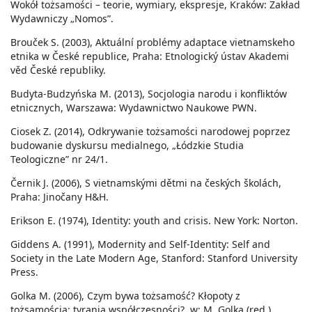
Wokół tożsamości – teorie, wymiary, ekspresje, Kraków: Zakład
Wydawniczy „Nomos”.
Brouček S. (2003), Aktuální problémy adaptace vietnamskeho
etnika w České republice, Praha: Etnologický ústav Akademi
věd České republiky.
Budyta-Budzyńska M. (2013), Socjologia narodu i konfliktów
etnicznych, Warszawa: Wydawnictwo Naukowe PWN.
Ciosek Z. (2014), Odkrywanie tożsamości narodowej poprzez
budowanie dyskursu medialnego, „Łódzkie Studia
Teologiczne” nr 24/1.
Černik J. (2006), S vietnamskými dětmi na českých školách,
Praha: Jinočany H&H.
Erikson E. (1974), Identity: youth and crisis. New York: Norton.
Giddens A. (1991), Modernity and Self-Identity: Self and
Society in the Late Modern Age, Stanford: Stanford University
Press.
Golka M. (2006), Czym bywa tożsamość? Kłopoty z
tożsamością: tyrania współczesności?, w: M. Golka (red.),