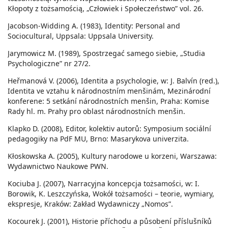
Kłopoty z tożsamością, „Człowiek i Społeczeństwo” vol. 26.
Jacobson-Widding A. (1983), Identity: Personal and
Sociocultural, Uppsala: Uppsala University.
Jarymowicz M. (1989), Spostrzegać samego siebie, „Studia
Psychologiczne” nr 27/2.
Heřmanová V. (2006), Identita a psychologie, w: J. Balvín (red.),
Identita ve vztahu k národnostním menšinám, Mezinárodní
konferene: 5 setkání národnostních menšin, Praha: Komise
Rady hl. m. Prahy pro oblast národnostních menšin.
Klapko D. (2008), Editor, kolektiv autorů: Symposium sociální
pedagogiky na PdF MU, Brno: Masarykova univerzita.
Kłoskowska A. (2005), Kultury narodowe u korzeni, Warszawa:
Wydawnictwo Naukowe PWN.
Kociuba J. (2007), Narracyjna koncepcja tożsamości, w: I.
Borowik, K. Leszczyńska, Wokół tożsamości – teorie, wymiary,
ekspresje, Kraków: Zakład Wydawniczy „Nomos”.
Kocourek J. (2001), Historie příchodu a působení příslušníků