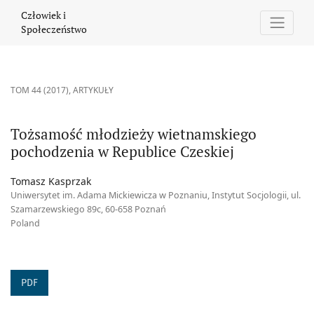
Tożsamość młodzieży wietnamskiego pochodzenia w Republice C
Człowiek i
Społeczeństwo
TOM 44 (2017)
,
ARTYKUŁY
Tożsamość młodzieży wietnamskiego
pochodzenia w Republice Czeskiej
Tomasz Kasprzak
Uniwersytet im. Adama Mickiewicza w Poznaniu, Instytut Socjologii, ul.
Szamarzewskiego 89c, 60-658 Poznań
Poland
PDF