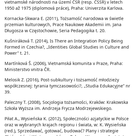
vietnamské národnosti na území ČSR (resp. ČSSR) v letech
1950 až 1975 (diplomová práce), Praha: Univerzita Karlova.
Kornacka-Skwara E. (2011), Tożsamość narodowa w świetle
przemian kulturowych, Prace Naukowe Akademii im. Jana
Długosza w Częstochowie, Seria Pedagogika t. 20.
Kušniráková T. (2014), Is There an Integration Policy Being
Formed in Czechia?, „Identities Global Studies in Culture and
Power” t. 21.
Martínková Š. (2006), Vietnamská komunita v Praze, Praha:
Ministerstvo vnitra ČR.
Melosik Z. (2016), Post-subkultury i tożsamość młodzieży
współczesnej: tyrania tymczasowości?, „Studia Edukacyjne” nr
39.
Paleczny T. (2008), Socjologia tożsamości, Kraków: Krakowska
Szkoła Wyższa im. Andrzeja Frycza Modrzejewskiego.
Piłat A., Wysieńska K. (2012), Społeczności azjatyckie w Polsce
oraz w wybranych krajach regionu i świata, w: K. Wysieńska
(red.), Sprzedawać, gotować, budować? Plany i strategie