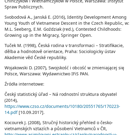
Chińczyków i Wietnamczyków w Polsce, Warszawa: Instytut
Spraw Publicznych.
Svobodová A., Janská E. (2016), Identity Development Among
Young Youth of Vietnamese Descent in the Czech Republic, w:
M.L. Seeberg, E.M. Goździak (red.), Contested Childhoods:
Growing up in the Migracy, Springer Open.
Tuček M. (1998), Česká rodina v transformaci – Stratifikacie,
dělba a hodnotově orientace, Praha: Sociologicky ústav
Akademie věd České republiky.
Wojakowski D. (2007), Swojskość i obcość w zmieniającej się
Polsce, Warszawa: Wydawnictwo IFiS PAN.
Źródła internetowe:
Český statistický úřad – Ná rodnostní struktura obyvatel
(2014),
https://www.czso.cz/documents/10180/20551765/170223-
14.pdf
[10.09.2017].
Kocourek J. (2008), Stručný historický přehled o česko-
vietnamských vztazích a působení Vietnamců v ČR,
http://www.asimilovani.estranky.cz/clanky/narodnosti-v-