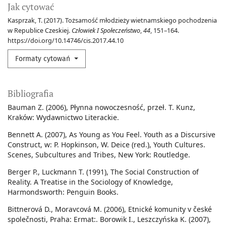
Jak cytować
Kasprzak, T. (2017). Tożsamość młodzieży wietnamskiego pochodzenia
w Republice Czeskiej.
Człowiek I Społeczeństwo
,
44
, 151–164.
https://doi.org/10.14746/cis.2017.44.10
Formaty cytowań
Bibliografia
Bauman Z. (2006), Płynna nowoczesność, przeł. T. Kunz,
Kraków: Wydawnictwo Literackie.
Bennett A. (2007), As Young as You Feel. Youth as a Discursive
Construct, w: P. Hopkinson, W. Deice (red.), Youth Cultures.
Scenes, Subcultures and Tribes, New York: Routledge.
Berger P., Luckmann T. (1991), The Social Construction of
Reality. A Treatise in the Sociology of Knowledge,
Harmondsworth: Penguin Books.
Bittnerová D., Moravcová M. (2006), Etnické komunity v české
společnosti, Praha: Ermat:. Borowik I., Leszczyńska K. (2007),