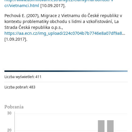
cr/vietnamci.html
[10.09.2017].
Pechová E. (2007), Migrace z Vietnamu do České republikz v
kontextu problematiky obchodu s lidmi a vzkořistování, La
Strada Česká republika o.p.s.,
https://aa.ecn.cz/img_upload/224c0704b7b7746e8a07df9a8b20c098/Zprava_migrace_Vietnam.pdf
[1.09.2017].
Liczba wyświetleń:
411
Liczba pobrań:
483
Pobrania